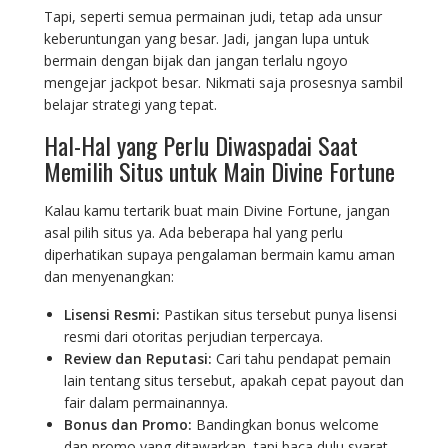
Tapi, seperti semua permainan judi, tetap ada unsur
keberuntungan yang besar. Jadi, jangan lupa untuk
bermain dengan bijak dan jangan terlalu ngoyo
mengejar jackpot besar. Nikmati saja prosesnya sambil
belajar strategi yang tepat.
Hal-Hal yang Perlu Diwaspadai Saat
Memilih Situs untuk Main Divine Fortune
Kalau kamu tertarik buat main Divine Fortune, jangan
asal pilih situs ya. Ada beberapa hal yang perlu
diperhatikan supaya pengalaman bermain kamu aman
dan menyenangkan:
Lisensi Resmi:
Pastikan situs tersebut punya lisensi
resmi dari otoritas perjudian terpercaya.
Review dan Reputasi:
Cari tahu pendapat pemain
lain tentang situs tersebut, apakah cepat payout dan
fair dalam permainannya.
Bonus dan Promo:
Bandingkan bonus welcome
dan promo yang ditawarkan, tapi baca dulu syarat