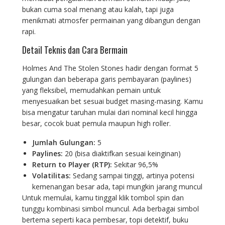
bukan cuma soal menang atau kalah, tapi juga
menikmati atmosfer permainan yang dibangun dengan
rapi.
Detail Teknis dan Cara Bermain
Holmes And The Stolen Stones hadir dengan format 5
gulungan dan beberapa garis pembayaran (paylines)
yang fleksibel, memudahkan pemain untuk
menyesuaikan bet sesuai budget masing-masing. Kamu
bisa mengatur taruhan mulai dari nominal kecil hingga
besar, cocok buat pemula maupun high roller.
Jumlah Gulungan:
5
Paylines:
20 (bisa diaktifkan sesuai keinginan)
Return to Player (RTP):
Sekitar 96,5%
Volatilitas:
Sedang sampai tinggi, artinya potensi
kemenangan besar ada, tapi mungkin jarang muncul
Untuk memulai, kamu tinggal klik tombol spin dan
tunggu kombinasi simbol muncul. Ada berbagai simbol
bertema seperti kaca pembesar, topi detektif, buku