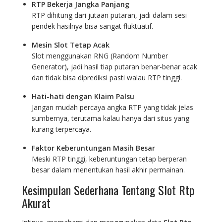
RTP Bekerja Jangka Panjang
RTP dihitung dari jutaan putaran, jadi dalam sesi
pendek hasilnya bisa sangat fluktuatif.
Mesin Slot Tetap Acak
Slot menggunakan RNG (Random Number
Generator), jadi hasil tiap putaran benar-benar acak
dan tidak bisa diprediksi pasti walau RTP tinggi.
Hati-hati dengan Klaim Palsu
Jangan mudah percaya angka RTP yang tidak jelas
sumbernya, terutama kalau hanya dari situs yang
kurang terpercaya.
Faktor Keberuntungan Masih Besar
Meski RTP tinggi, keberuntungan tetap berperan
besar dalam menentukan hasil akhir permainan.
Kesimpulan Sederhana Tentang Slot Rtp
Akurat