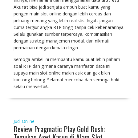
Intinya, memahami dan menggunakan data
Slot Rtp
Akurat
bisa jadi senjata ampuh buat kamu yang
pengen main slot online dengan lebih cerdas dan
peluang menang yang lebih realistis. Ingat, jangan
cuma tergiur angka RTP tinggi tanpa cek kebenarannya.
Selalu gunakan sumber terpercaya, kombinasikan
dengan strategi manajemen modal, dan nikmati
permainan dengan kepala dingin.
Semoga artikel ini membantu kamu buat lebih paham
soal RTP dan gimana caranya manfaatin data ini
supaya main slot online makin asik dan gak bikin
kantong bolong. Selamat mencoba dan semoga hoki
selalu menyertai!…
Judi Online
Review Pragmatic Play Gold Rush:
Temukan Aset Karun di Alam Slot