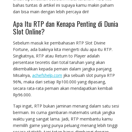
bahas tuntas di artikel ini supaya kamu makin paham
dan bisa main dengan lebih percaya diri!
Apa Itu RTP dan Kenapa Penting di Dunia
Slot Online?
Sebelum masuk ke pembahasan RTP Slot Divine
Fortune, ada baiknya kita mengerti dulu apa itu RTP.
Singkatnya, RTP atau Return to Player adalah
persentase teoretis dari total taruhan yang akan
dikembalikan kepada pemain dalam jangka panjang.
Misalnya,
achefshelp.com
jika sebuah slot punya RTP
96%, maka dari setiap Rp100.000 yang dipasang,
secara rata-rata pemain akan mendapatkan kembali
Rp96.000.
Tapi ingat, RTP bukan jaminan menang dalam satu sesi
bermain. Ini cuma gambaran matematis untuk jangka
waktu yang sangat lama. Jadi, RTP membantu kamu
memilih game yang punya peluang menang lebih tinggi
secara statistik, tapi tetap harus diimbangi dengan