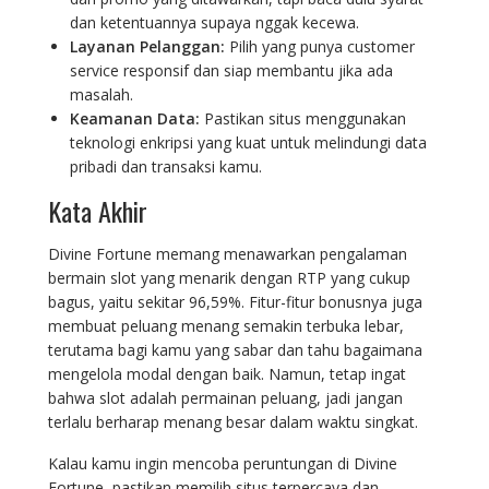
dan ketentuannya supaya nggak kecewa.
Layanan Pelanggan:
Pilih yang punya customer
service responsif dan siap membantu jika ada
masalah.
Keamanan Data:
Pastikan situs menggunakan
teknologi enkripsi yang kuat untuk melindungi data
pribadi dan transaksi kamu.
Kata Akhir
Divine Fortune memang menawarkan pengalaman
bermain slot yang menarik dengan RTP yang cukup
bagus, yaitu sekitar 96,59%. Fitur-fitur bonusnya juga
membuat peluang menang semakin terbuka lebar,
terutama bagi kamu yang sabar dan tahu bagaimana
mengelola modal dengan baik. Namun, tetap ingat
bahwa slot adalah permainan peluang, jadi jangan
terlalu berharap menang besar dalam waktu singkat.
Kalau kamu ingin mencoba peruntungan di Divine
Fortune, pastikan memilih situs terpercaya dan