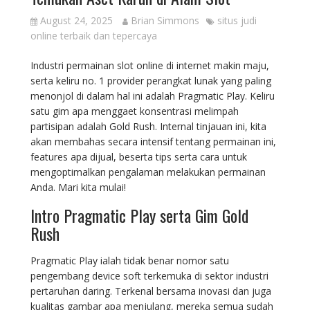
August 24, 2025
Brian Simmons
situs judi
online terbaik dan tepercaya
Industri permainan slot online di internet makin maju,
serta keliru no. 1 provider perangkat lunak yang paling
menonjol di dalam hal ini adalah Pragmatic Play. Keliru
satu gim apa menggaet konsentrasi melimpah
partisipan adalah Gold Rush. Internal tinjauan ini, kita
akan membahas secara intensif tentang permainan ini,
features apa dijual, beserta tips serta cara untuk
mengoptimalkan pengalaman melakukan permainan
Anda. Mari kita mulai!
Intro Pragmatic Play serta Gim Gold
Rush
Pragmatic Play ialah tidak benar nomor satu
pengembang device soft terkemuka di sektor industri
pertaruhan daring. Terkenal bersama inovasi dan juga
kualitas gambar apa menjulang, mereka semua sudah