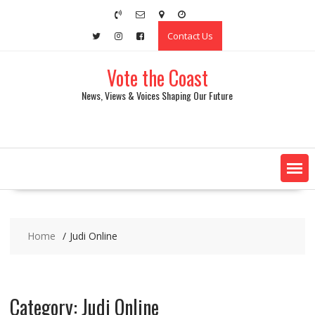
Skip
to
Contact Us
content
Vote the Coast
News, Views & Voices Shaping Our Future
Home
Judi Online
Category:
Judi Online