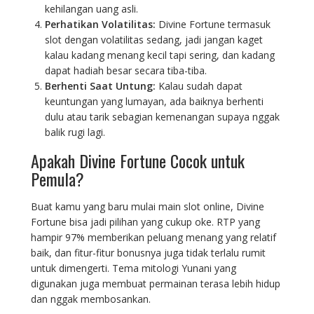
kehilangan uang asli.
Perhatikan Volatilitas:
Divine Fortune termasuk
slot dengan volatilitas sedang, jadi jangan kaget
kalau kadang menang kecil tapi sering, dan kadang
dapat hadiah besar secara tiba-tiba.
Berhenti Saat Untung:
Kalau sudah dapat
keuntungan yang lumayan, ada baiknya berhenti
dulu atau tarik sebagian kemenangan supaya nggak
balik rugi lagi.
Apakah Divine Fortune Cocok untuk
Pemula?
Buat kamu yang baru mulai main slot online, Divine
Fortune bisa jadi pilihan yang cukup oke. RTP yang
hampir 97% memberikan peluang menang yang relatif
baik, dan fitur-fitur bonusnya juga tidak terlalu rumit
untuk dimengerti. Tema mitologi Yunani yang
digunakan juga membuat permainan terasa lebih hidup
dan nggak membosankan.