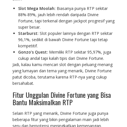
Slot Mega Moolah:
Biasanya punya RTP sekitar
88%-89%, jauh lebih rendah daripada Divine
Fortune, tapi terkenal dengan jackpot progresif yang
super besar.
Starburst:
Slot populer lainnya dengan RTP sekitar
96,1%, sedikit di bawah Divine Fortune tapi tetap
kompetitif.
Gonzo’s Quest:
Memiliki RTP sekitar 95,97%, juga
cukup andal tapi kalah tipis dari Divine Fortune.
Jadi, kalau kamu mencari slot dengan peluang menang
yang lumayan dan tema yang menarik, Divine Fortune
patut dicoba, terutama karena RTP-nya yang cukup
bersahabat.
Fitur Unggulan Divine Fortune yang Bisa
Bantu Maksimalkan RTP
Selain RTP yang menarik, Divine Fortune juga punya
beberapa fitur yang bikin pengalaman main jadi lebih
seru dan berpotensi meningkatkan kemenangan.