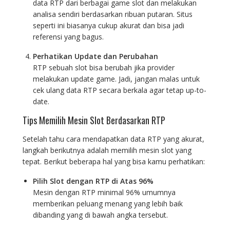
data RTP dari berbagai game slot dan melakukan
analisa sendiri berdasarkan ribuan putaran. Situs
seperti ini biasanya cukup akurat dan bisa jadi
referensi yang bagus.
Perhatikan Update dan Perubahan
RTP sebuah slot bisa berubah jika provider
melakukan update game. Jadi, jangan malas untuk
cek ulang data RTP secara berkala agar tetap up-to-
date.
Tips Memilih Mesin Slot Berdasarkan RTP
Setelah tahu cara mendapatkan data RTP yang akurat,
langkah berikutnya adalah memilih mesin slot yang
tepat. Berikut beberapa hal yang bisa kamu perhatikan:
Pilih Slot dengan RTP di Atas 96%
Mesin dengan RTP minimal 96% umumnya
memberikan peluang menang yang lebih baik
dibanding yang di bawah angka tersebut.