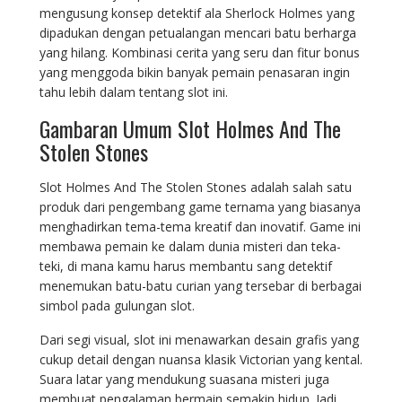
mengusung konsep detektif ala Sherlock Holmes yang
dipadukan dengan petualangan mencari batu berharga
yang hilang. Kombinasi cerita yang seru dan fitur bonus
yang menggoda bikin banyak pemain penasaran ingin
tahu lebih dalam tentang slot ini.
Gambaran Umum Slot Holmes And The
Stolen Stones
Slot Holmes And The Stolen Stones adalah salah satu
produk dari pengembang game ternama yang biasanya
menghadirkan tema-tema kreatif dan inovatif. Game ini
membawa pemain ke dalam dunia misteri dan teka-
teki, di mana kamu harus membantu sang detektif
menemukan batu-batu curian yang tersebar di berbagai
simbol pada gulungan slot.
Dari segi visual, slot ini menawarkan desain grafis yang
cukup detail dengan nuansa klasik Victorian yang kental.
Suara latar yang mendukung suasana misteri juga
membuat pengalaman bermain semakin hidup. Jadi,