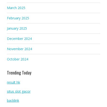
March 2025
February 2025
January 2025
December 2024
November 2024
October 2024
Trending Today
result hk
situs slot gacor
backlink