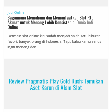
Judi Online
Bagaimana Memahami dan Memanfaatkan Slot Rtp
Akurat untuk Menang Lebih Konsisten di Dunia Judi
Online
Bermain slot online kini sudah menjadi salah satu hiburan
favorit banyak orang di Indonesia. Tapi, kalau kamu serius
ingin menang dan...
Review Pragmatic Play Gold Rush: Temukan
Aset Karun di Alam Slot