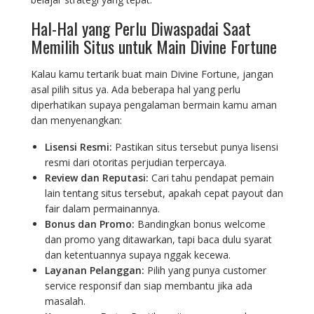
Hal-Hal yang Perlu Diwaspadai Saat
Memilih Situs untuk Main Divine Fortune
Kalau kamu tertarik buat main Divine Fortune, jangan
asal pilih situs ya. Ada beberapa hal yang perlu
diperhatikan supaya pengalaman bermain kamu aman
dan menyenangkan:
Lisensi Resmi:
Pastikan situs tersebut punya lisensi
resmi dari otoritas perjudian terpercaya.
Review dan Reputasi:
Cari tahu pendapat pemain
lain tentang situs tersebut, apakah cepat payout dan
fair dalam permainannya.
Bonus dan Promo:
Bandingkan bonus welcome
dan promo yang ditawarkan, tapi baca dulu syarat
dan ketentuannya supaya nggak kecewa.
Layanan Pelanggan:
Pilih yang punya customer
service responsif dan siap membantu jika ada
masalah.