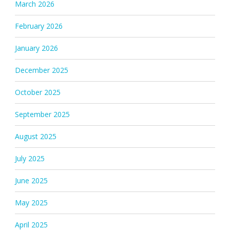
March 2026
February 2026
January 2026
December 2025
October 2025
September 2025
August 2025
July 2025
June 2025
May 2025
April 2025