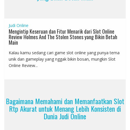
Judi Online
Mengintip Keseruan dan Fitur Menarik dari Slot Online
Review Holmes And The Stolen Stones yang Bikin Betah
Main
Kalau kamu sedang cari game slot online yang punya tema
unik dan gameplay yang nggak bikin bosan, mungkin Slot
Online Review...
Bagaimana Memahami dan Memanfaatkan Slot
Rtp Akurat untuk Menang Lebih Konsisten di
Dunia Judi Online