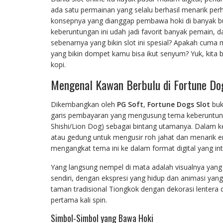
ada satu permainan yang selalu berhasil menarik per
konsepnya yang dianggap pembawa hoki di banyak 
keberuntungan ini udah jadi favorit banyak pemain, d
sebenarnya yang bikin slot ini spesial? Apakah cuma
yang bikin dompet kamu bisa ikut senyum? Yuk, kita ba
kopi.
Mengenal Kawan Berbulu di Fortune Do
Dikembangkan oleh
PG Soft
,
Fortune Dogs Slot
buk
garis pembayaran yang mengusung tema keberuntunga
Shishi/Lion Dog) sebagai bintang utamanya. Dalam kep
atau gedung untuk mengusir roh jahat dan menarik e
mengangkat tema ini ke dalam format digital yang int
Yang langsung nempel di mata adalah visualnya yang 
sendiri, dengan ekspresi yang hidup dan animasi yan
taman tradisional Tiongkok dengan dekorasi lentera d
pertama kali spin.
Simbol-Simbol yang Bawa Hoki