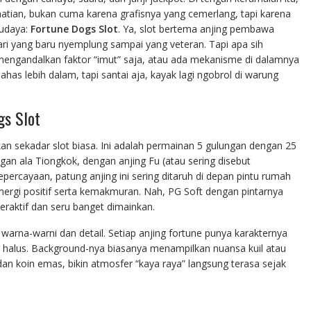
hatian, bukan cuma karena grafisnya yang cemerlang, tapi karena
budaya:
Fortune Dogs Slot
. Ya, slot bertema anjing pembawa
ari yang baru nyemplung sampai yang veteran. Tapi apa sih
 mengandalkan faktor “imut” saja, atau ada mekanisme di dalamnya
has lebih dalam, tapi santai aja, kayak lagi ngobrol di warung
gs Slot
an sekadar slot biasa. Ini adalah permainan 5 gulungan dengan 25
n ala Tiongkok, dengan anjing Fu (atau sering disebut
ercayaan, patung anjing ini sering ditaruh di depan pintu rumah
nergi positif serta kemakmuran. Nah, PG Soft dengan pintarnya
eraktif dan seru banget dimainkan.
warna-warni dan detail. Setiap anjing fortune punya karakternya
g halus. Background-nya biasanya menampilkan nuansa kuil atau
an koin emas, bikin atmosfer “kaya raya” langsung terasa sejak