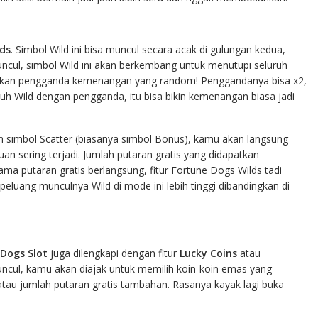
ds
. Simbol Wild ini bisa muncul secara acak di gulungan kedua,
ncul, simbol Wild ini akan berkembang untuk menutupi seluruh
ikan pengganda kemenangan yang random! Penggandanya bisa x2,
nuh Wild dengan pengganda, itu bisa bikin kemenangan biasa jadi
ih simbol Scatter (biasanya simbol Bonus), kamu akan langsung
uan sering terjadi. Jumlah putaran gratis yang didapatkan
ama putaran gratis berlangsung, fitur Fortune Dogs Wilds tadi
 peluang munculnya Wild di mode ini lebih tinggi dibandingkan di
 Dogs Slot
juga dilengkapi dengan fitur
Lucky Coins
atau
cul, kamu akan diajak untuk memilih koin-koin emas yang
tau jumlah putaran gratis tambahan. Rasanya kayak lagi buka