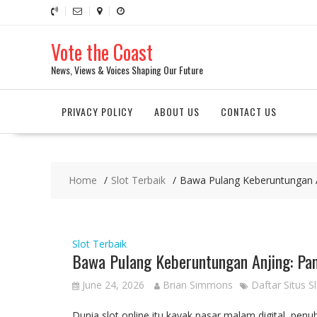
Skip
to
content
Vote the Coast
News, Views & Voices Shaping Our Future
PRIVACY POLICY
ABOUT US
CONTACT US
Home
Slot Terbaik
Bawa Pulang Keberuntungan A
Slot Terbaik
Bawa Pulang Keberuntungan Anjing: Pa
June 24, 2026
Brian Simmons
Daftar Situs Sl
Dunia slot online itu kayak pasar malam digital, penu