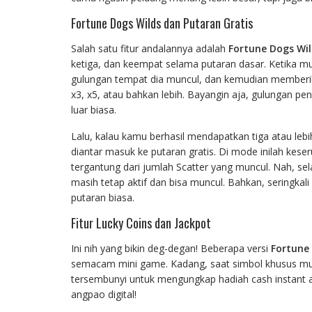
Fortune Dogs Wilds dan Putaran Gratis
Salah satu fitur andalannya adalah
Fortune Dogs Wil
ketiga, dan keempat selama putaran dasar. Ketika mu
gulungan tempat dia muncul, dan kemudian member
x3, x5, atau bahkan lebih. Bayangin aja, gulungan pe
luar biasa.
Lalu, kalau kamu berhasil mendapatkan tiga atau leb
diantar masuk ke putaran gratis. Di mode inilah keser
tergantung dari jumlah Scatter yang muncul. Nah, sel
masih tetap aktif dan bisa muncul. Bahkan, seringkali
putaran biasa.
Fitur Lucky Coins dan Jackpot
Ini nih yang bikin deg-degan! Beberapa versi
Fortune
semacam mini game. Kadang, saat simbol khusus mun
tersembunyi untuk mengungkap hadiah cash instant a
angpao digital!