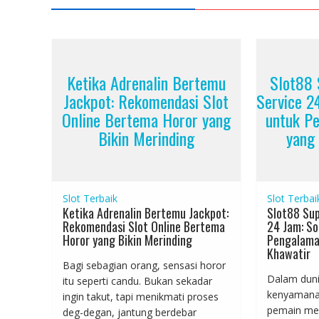
Ketika Adrenalin Bertemu
Slot88 
Jackpot: Rekomendasi Slot
Service 2
Online Bertema Horor yang
untuk P
Bikin Merinding
yang
Slot Terbaik
Slot Terbai
Ketika Adrenalin Bertemu Jackpot:
Slot88 Su
Rekomendasi Slot Online Bertema
24 Jam: So
Horor yang Bikin Merinding
Pengalama
Khawatir
Bagi sebagian orang, sensasi horor
Dalam duni
itu seperti candu. Bukan sekadar
kenyamana
ingin takut, tapi menikmati proses
pemain men
deg-degan, jantung berdebar