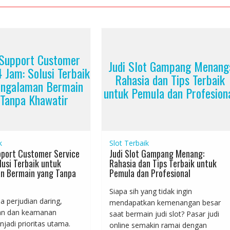
Support Customer
Judi Slot Gampang Menang
4 Jam: Solusi Terbaik
Rahasia dan Tips Terbaik
engalaman Bermain
untuk Pemula dan Profesion
 Tanpa Khawatir
k
Slot Terbaik
pport Customer Service
Judi Slot Gampang Menang:
lusi Terbaik untuk
Rahasia dan Tips Terbaik untuk
n Bermain yang Tanpa
Pemula dan Profesional
Siapa sih yang tidak ingin
a perjudian daring,
mendapatkan kemenangan besar
n dan keamanan
saat bermain judi slot? Pasar judi
jadi prioritas utama.
online semakin ramai dengan