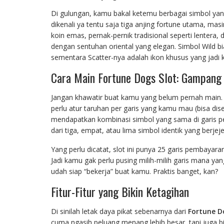
Di gulungan, kamu bakal ketemu berbagai simbol y
dikenali ya tentu saja tiga anjing fortune utama, 
koin emas, pernak-pernik tradisional seperti lentera, d
dengan sentuhan oriental yang elegan. Simbol Wild bi
sementara Scatter-nya adalah ikon khusus yang jadi k
Cara Main Fortune Dogs Slot: Gampang
Jangan khawatir buat kamu yang belum pernah main
perlu atur taruhan per garis yang kamu mau (bisa dis
mendapatkan kombinasi simbol yang sama di garis pem
dari tiga, empat, atau lima simbol identik yang berje
Yang perlu dicatat, slot ini punya 25 garis pembayaran 
Jadi kamu gak perlu pusing milih-milih garis mana ya
udah siap “bekerja” buat kamu. Praktis banget, kan?
Fitur-Fitur yang Bikin Ketagihan
Di sinilah letak daya pikat sebenarnya dari
Fortune D
cuma ngasih peluang menang lebih besar, tapi juga b