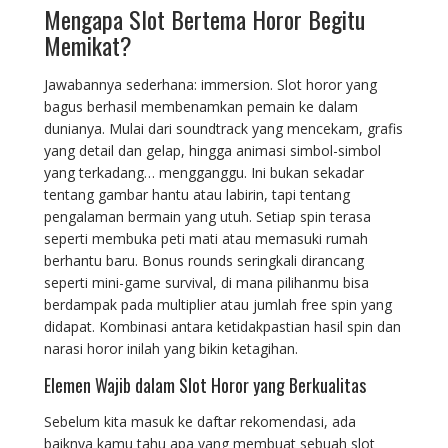
Mengapa Slot Bertema Horor Begitu
Memikat?
Jawabannya sederhana: immersion. Slot horor yang
bagus berhasil membenamkan pemain ke dalam
dunianya. Mulai dari soundtrack yang mencekam, grafis
yang detail dan gelap, hingga animasi simbol-simbol
yang terkadang… mengganggu. Ini bukan sekadar
tentang gambar hantu atau labirin, tapi tentang
pengalaman bermain yang utuh. Setiap spin terasa
seperti membuka peti mati atau memasuki rumah
berhantu baru. Bonus rounds seringkali dirancang
seperti mini-game survival, di mana pilihanmu bisa
berdampak pada multiplier atau jumlah free spin yang
didapat. Kombinasi antara ketidakpastian hasil spin dan
narasi horor inilah yang bikin ketagihan.
Elemen Wajib dalam Slot Horor yang Berkualitas
Sebelum kita masuk ke daftar rekomendasi, ada
baiknya kamu tahu apa yang membuat sebuah slot