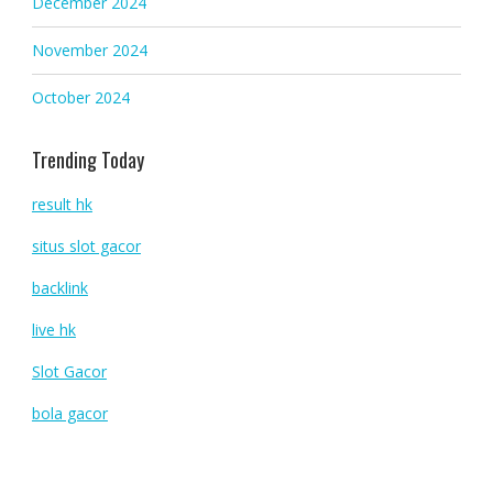
December 2024
November 2024
October 2024
Trending Today
result hk
situs slot gacor
backlink
live hk
Slot Gacor
bola gacor