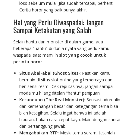
loss sebelum mulai. Jika sudah tercapai, berhenti.
Cerita horor yang baik punya akhir.
Hal yang Perlu Diwaspadai: Jangan
Sampai Ketakutan yang Salah
Selain hantu dan monster di dalam game, ada
beberapa "hantu" di dunia nyata yang perlu kamu
waspadai saat memilih
slot yang cocok untuk
pecinta horor
.
Situs Abal-abal (Ghost Sites):
Pastikan kamu
bermain di situs slot online yang terpercaya dan
berlisensi resmi. Cek reputasinya, jangan sampai
modalmu hilang ditelan "hantu" penipuan.
Kecanduan (The Real Monster):
Sensasi adrenalin
dari kemenangan besar dan ketegangan tema bisa
bikin ketagihan. Selalu ingat bahwa ini adalah
hiburan, bukan cara cepat kaya. Main dengan santai
dan bertanggung jawab.
Mengabaikan RTP:
Meski tema seram, tetaplah