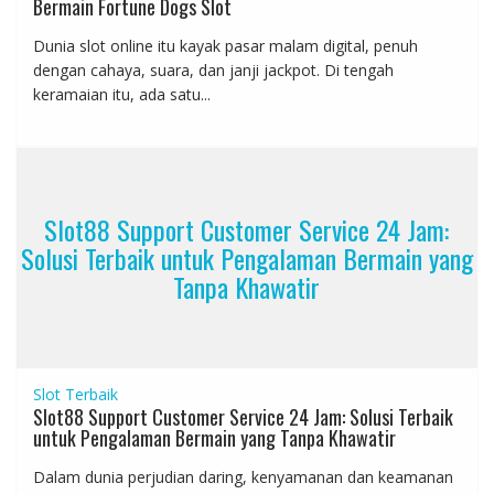
Bermain Fortune Dogs Slot
Dunia slot online itu kayak pasar malam digital, penuh
dengan cahaya, suara, dan janji jackpot. Di tengah
keramaian itu, ada satu...
Slot88 Support Customer Service 24 Jam:
Solusi Terbaik untuk Pengalaman Bermain yang
Tanpa Khawatir
Slot Terbaik
Slot88 Support Customer Service 24 Jam: Solusi Terbaik
untuk Pengalaman Bermain yang Tanpa Khawatir
Dalam dunia perjudian daring, kenyamanan dan keamanan