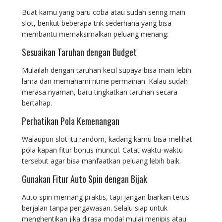
Buat kamu yang baru coba atau sudah sering main
slot, berikut beberapa trik sederhana yang bisa
membantu memaksimalkan peluang menang:
Sesuaikan Taruhan dengan Budget
Mulailah dengan taruhan kecil supaya bisa main lebih
lama dan memahami ritme permainan. Kalau sudah
merasa nyaman, baru tingkatkan taruhan secara
bertahap.
Perhatikan Pola Kemenangan
Walaupun slot itu random, kadang kamu bisa melihat
pola kapan fitur bonus muncul. Catat waktu-waktu
tersebut agar bisa manfaatkan peluang lebih baik.
Gunakan Fitur Auto Spin dengan Bijak
Auto spin memang praktis, tapi jangan biarkan terus
berjalan tanpa pengawasan. Selalu siap untuk
menghentikan jika dirasa modal mulai menipis atau