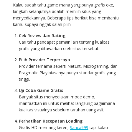
Kalau sudah tahu game mana yang punya grafis oke,
langkah selanjutnya adalah memilih situs yang
menyediakannya. Beberapa tips berikut bisa membantu
kamu supaya nggak salah pilih:
Cek Review dan Rating
Cari tahu pendapat pemain lain tentang kualitas
grafis yang ditawarkan oleh situs tersebut.
Pilih Provider Terpercaya
Provider ternama seperti NetEnt, Microgaming, dan
Pragmatic Play biasanya punya standar grafis yang
tinggi.
Uji Coba Game Gratis
Banyak situs menyediakan mode demo,
manfaatkan ini untuk melihat langsung bagaimana
kualitas visualnya sebelum taruhan uang asli.
Perhatikan Kecepatan Loading
Grafis HD memang keren,
Sanca999
tapi kalau