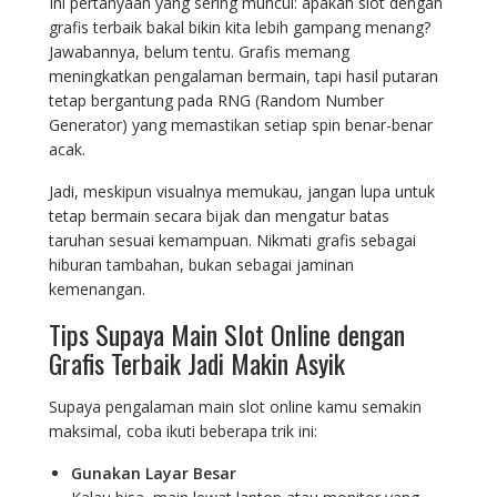
Ini pertanyaan yang sering muncul: apakah slot dengan
grafis terbaik bakal bikin kita lebih gampang menang?
Jawabannya, belum tentu. Grafis memang
meningkatkan pengalaman bermain, tapi hasil putaran
tetap bergantung pada RNG (Random Number
Generator) yang memastikan setiap spin benar-benar
acak.
Jadi, meskipun visualnya memukau, jangan lupa untuk
tetap bermain secara bijak dan mengatur batas
taruhan sesuai kemampuan. Nikmati grafis sebagai
hiburan tambahan, bukan sebagai jaminan
kemenangan.
Tips Supaya Main Slot Online dengan
Grafis Terbaik Jadi Makin Asyik
Supaya pengalaman main slot online kamu semakin
maksimal, coba ikuti beberapa trik ini:
Gunakan Layar Besar