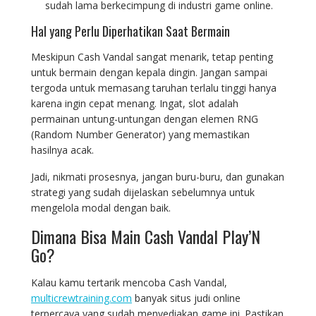
sudah lama berkecimpung di industri game online.
Hal yang Perlu Diperhatikan Saat Bermain
Meskipun Cash Vandal sangat menarik, tetap penting
untuk bermain dengan kepala dingin. Jangan sampai
tergoda untuk memasang taruhan terlalu tinggi hanya
karena ingin cepat menang. Ingat, slot adalah
permainan untung-untungan dengan elemen RNG
(Random Number Generator) yang memastikan
hasilnya acak.
Jadi, nikmati prosesnya, jangan buru-buru, dan gunakan
strategi yang sudah dijelaskan sebelumnya untuk
mengelola modal dengan baik.
Dimana Bisa Main Cash Vandal Play’N
Go?
Kalau kamu tertarik mencoba Cash Vandal,
multicrewtraining.com
banyak situs judi online
terpercaya yang sudah menyediakan game ini. Pastikan