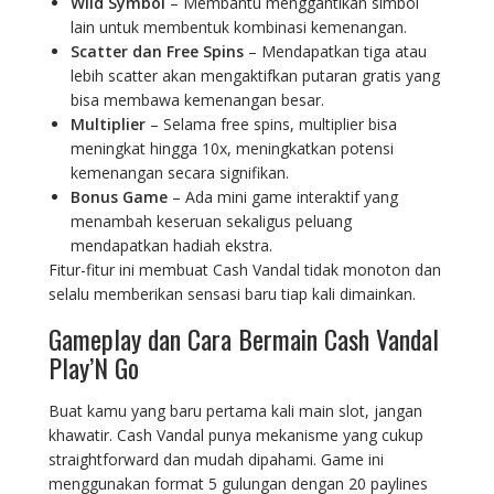
Wild Symbol
– Membantu menggantikan simbol
lain untuk membentuk kombinasi kemenangan.
Scatter dan Free Spins
– Mendapatkan tiga atau
lebih scatter akan mengaktifkan putaran gratis yang
bisa membawa kemenangan besar.
Multiplier
– Selama free spins, multiplier bisa
meningkat hingga 10x, meningkatkan potensi
kemenangan secara signifikan.
Bonus Game
– Ada mini game interaktif yang
menambah keseruan sekaligus peluang
mendapatkan hadiah ekstra.
Fitur-fitur ini membuat Cash Vandal tidak monoton dan
selalu memberikan sensasi baru tiap kali dimainkan.
Gameplay dan Cara Bermain Cash Vandal
Play’N Go
Buat kamu yang baru pertama kali main slot, jangan
khawatir. Cash Vandal punya mekanisme yang cukup
straightforward dan mudah dipahami. Game ini
menggunakan format 5 gulungan dengan 20 paylines