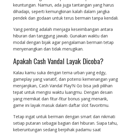
keuntungan. Namun, ada juga tantangan yang harus
dihadapi, seperti kemungkinan kalah dalam jangka
pendek dan godaan untuk terus bermain tanpa kendali.
Yang penting adalah menjaga keseimbangan antara
hiburan dan tanggung jawab. Gunakan waktu dan
modal dengan bijak agar pengalaman bermain tetap
menyenangkan dan tidak merugikan.
Apakah Cash Vandal Layak Dicoba?
Kalau kamu suka dengan tema urban yang edgy,
gameplay yang variatif, dan potensi kemenangan yang
menjanjikan, Cash Vandal Play’N Go bisa jadi pilihan
tepat untuk mengisi waktu luangmu. Dengan desain
yang memikat dan fitur-fitur bonus yang menarik,
game ini layak masuk dalam daftar slot favoritmu.
Tetap ingat untuk bermain dengan smart dan nikmati
setiap putaran sebagai bagian dari hiburan. Siapa tahu,
keberuntungan sedang berpihak padamu saat