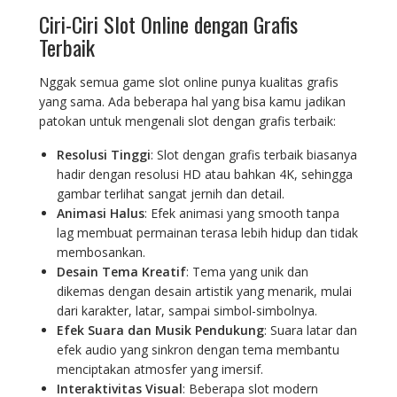
Ciri-Ciri Slot Online dengan Grafis
Terbaik
Nggak semua game slot online punya kualitas grafis
yang sama. Ada beberapa hal yang bisa kamu jadikan
patokan untuk mengenali slot dengan grafis terbaik:
Resolusi Tinggi
: Slot dengan grafis terbaik biasanya
hadir dengan resolusi HD atau bahkan 4K, sehingga
gambar terlihat sangat jernih dan detail.
Animasi Halus
: Efek animasi yang smooth tanpa
lag membuat permainan terasa lebih hidup dan tidak
membosankan.
Desain Tema Kreatif
: Tema yang unik dan
dikemas dengan desain artistik yang menarik, mulai
dari karakter, latar, sampai simbol-simbolnya.
Efek Suara dan Musik Pendukung
: Suara latar dan
efek audio yang sinkron dengan tema membantu
menciptakan atmosfer yang imersif.
Interaktivitas Visual
: Beberapa slot modern