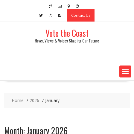
Skip
to
Contact Us
content
Vote the Coast
News, Views & Voices Shaping Our Future
Home
2026
January
Month:
January 2026