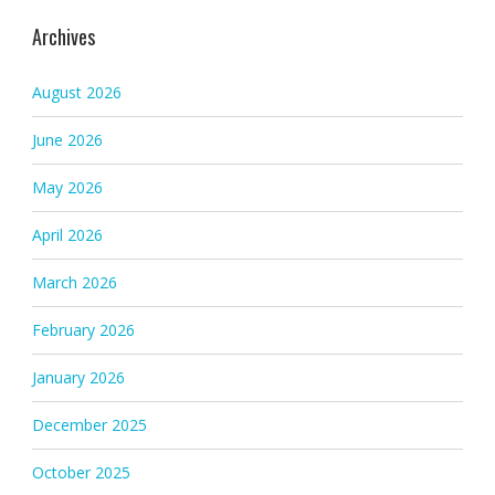
Archives
August 2026
June 2026
May 2026
April 2026
March 2026
February 2026
January 2026
December 2025
October 2025