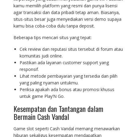
kamu memilih platform yang resmi dan punya lisensi
agar transaksi dan data pribadi tetap aman. Biasanya,
situs-situs besar juga menyediakan versi demo supaya
kamu bisa coba-coba dulu tanpa deposit.
Beberapa tips mencari situs yang tepat:
Cek review dan reputasi situs tersebut di forum atau
komunitas judi online.
Pastikan ada layanan customer support yang
responsif.
Lihat metode pembayaran yang tersedia dan pilih
yang paling nyaman untukmu.
Periksa apakah ada bonus atau promosi khusus
untuk game Play’N Go.
Kesempatan dan Tantangan dalam
Bermain Cash Vandal
Game slot seperti Cash Vandal memang menawarkan
hiburan sekaligus kesempatan mendapatkan