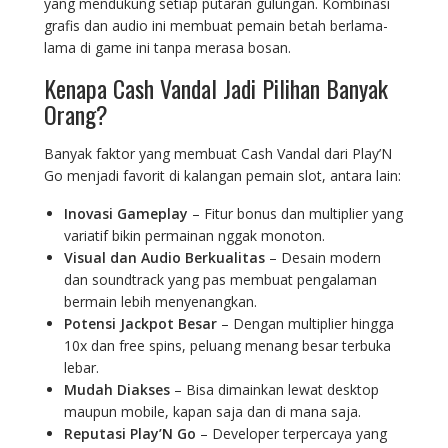
yang mendukung setiap putaran gulungan. Kombinasi
grafis dan audio ini membuat pemain betah berlama-
lama di game ini tanpa merasa bosan.
Kenapa Cash Vandal Jadi Pilihan Banyak
Orang?
Banyak faktor yang membuat Cash Vandal dari Play’N
Go menjadi favorit di kalangan pemain slot, antara lain:
Inovasi Gameplay
– Fitur bonus dan multiplier yang
variatif bikin permainan nggak monoton.
Visual dan Audio Berkualitas
– Desain modern
dan soundtrack yang pas membuat pengalaman
bermain lebih menyenangkan.
Potensi Jackpot Besar
– Dengan multiplier hingga
10x dan free spins, peluang menang besar terbuka
lebar.
Mudah Diakses
– Bisa dimainkan lewat desktop
maupun mobile, kapan saja dan di mana saja.
Reputasi Play’N Go
– Developer terpercaya yang