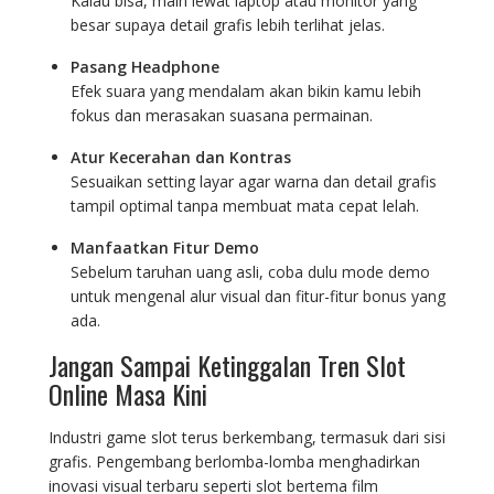
Kalau bisa, main lewat laptop atau monitor yang
besar supaya detail grafis lebih terlihat jelas.
Pasang Headphone
Efek suara yang mendalam akan bikin kamu lebih
fokus dan merasakan suasana permainan.
Atur Kecerahan dan Kontras
Sesuaikan setting layar agar warna dan detail grafis
tampil optimal tanpa membuat mata cepat lelah.
Manfaatkan Fitur Demo
Sebelum taruhan uang asli, coba dulu mode demo
untuk mengenal alur visual dan fitur-fitur bonus yang
ada.
Jangan Sampai Ketinggalan Tren Slot
Online Masa Kini
Industri game slot terus berkembang, termasuk dari sisi
grafis. Pengembang berlomba-lomba menghadirkan
inovasi visual terbaru seperti slot bertema film