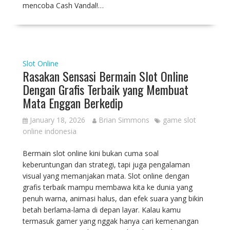
mencoba Cash Vandal!…
Slot Online
Rasakan Sensasi Bermain Slot Online
Dengan Grafis Terbaik yang Membuat
Mata Enggan Berkedip
January 18, 2026
Brian Simmons
game slot
online indonesia
Bermain slot online kini bukan cuma soal
keberuntungan dan strategi, tapi juga pengalaman
visual yang memanjakan mata. Slot online dengan
grafis terbaik mampu membawa kita ke dunia yang
penuh warna, animasi halus, dan efek suara yang bikin
betah berlama-lama di depan layar. Kalau kamu
termasuk gamer yang nggak hanya cari kemenangan