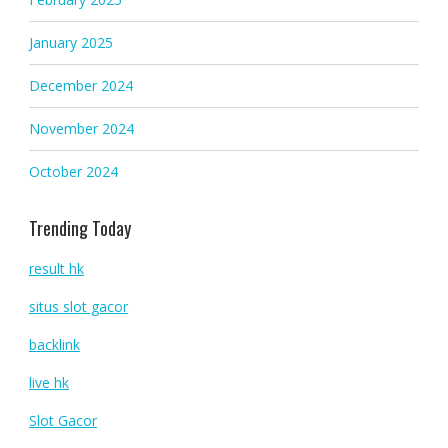
January 2025
December 2024
November 2024
October 2024
Trending Today
result hk
situs slot gacor
backlink
live hk
Slot Gacor