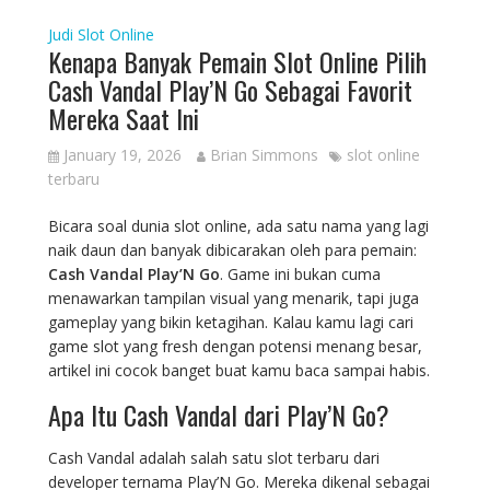
Judi Slot Online
Kenapa Banyak Pemain Slot Online Pilih
Cash Vandal Play’N Go Sebagai Favorit
Mereka Saat Ini
January 19, 2026
Brian Simmons
slot online
terbaru
Bicara soal dunia slot online, ada satu nama yang lagi
naik daun dan banyak dibicarakan oleh para pemain:
Cash Vandal Play’N Go
. Game ini bukan cuma
menawarkan tampilan visual yang menarik, tapi juga
gameplay yang bikin ketagihan. Kalau kamu lagi cari
game slot yang fresh dengan potensi menang besar,
artikel ini cocok banget buat kamu baca sampai habis.
Apa Itu Cash Vandal dari Play’N Go?
Cash Vandal adalah salah satu slot terbaru dari
developer ternama Play’N Go. Mereka dikenal sebagai