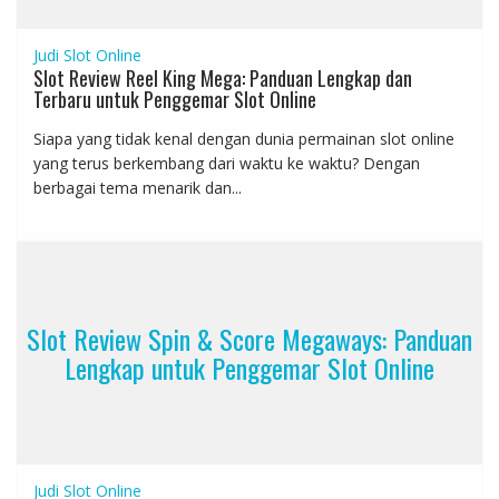
Judi Slot Online
Slot Review Reel King Mega: Panduan Lengkap dan
Terbaru untuk Penggemar Slot Online
Siapa yang tidak kenal dengan dunia permainan slot online
yang terus berkembang dari waktu ke waktu? Dengan
berbagai tema menarik dan...
Slot Review Spin & Score Megaways: Panduan
Lengkap untuk Penggemar Slot Online
Judi Slot Online