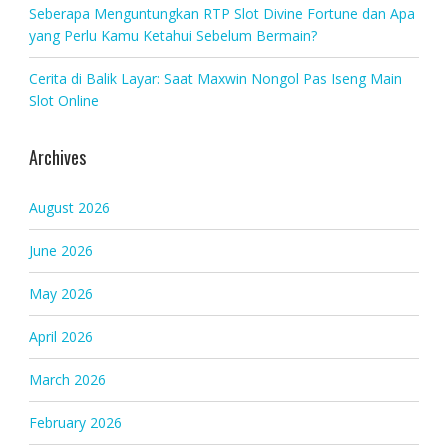
Seberapa Menguntungkan RTP Slot Divine Fortune dan Apa
yang Perlu Kamu Ketahui Sebelum Bermain?
Cerita di Balik Layar: Saat Maxwin Nongol Pas Iseng Main
Slot Online
Archives
August 2026
June 2026
May 2026
April 2026
March 2026
February 2026