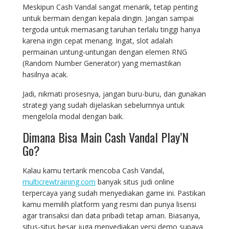
Meskipun Cash Vandal sangat menarik, tetap penting
untuk bermain dengan kepala dingin. Jangan sampai
tergoda untuk memasang taruhan terlalu tinggi hanya
karena ingin cepat menang. Ingat, slot adalah
permainan untung-untungan dengan elemen RNG
(Random Number Generator) yang memastikan
hasilnya acak.
Jadi, nikmati prosesnya, jangan buru-buru, dan gunakan
strategi yang sudah dijelaskan sebelumnya untuk
mengelola modal dengan baik.
Dimana Bisa Main Cash Vandal Play’N
Go?
Kalau kamu tertarik mencoba Cash Vandal,
multicrewtraining.com
banyak situs judi online
terpercaya yang sudah menyediakan game ini. Pastikan
kamu memilih platform yang resmi dan punya lisensi
agar transaksi dan data pribadi tetap aman. Biasanya,
situs-situs besar juga menyediakan versi demo supaya