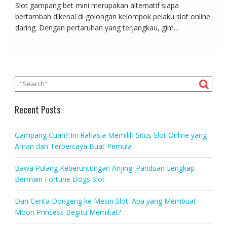
Slot gampang bet mini merupakan alternatif siapa
bertambah dikenal di golongan kelompok pelaku slot online
daring. Dengan pertaruhan yang terjangkau, gim...
Recent Posts
Gampang Cuan? Ini Rahasia Memilih Situs Slot Online yang
Aman dan Terpercaya Buat Pemula
Bawa Pulang Keberuntungan Anjing: Panduan Lengkap
Bermain Fortune Dogs Slot
Dari Cerita Dongeng ke Mesin Slot: Apa yang Membuat
Moon Princess Begitu Memikat?