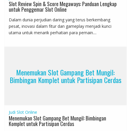
Slot Review Spin & Score Megaways: Panduan Lengkap
untuk Penggemar Slot Online
Dalam dunia perjudian daring yang terus berkembang
pesat, inovasi dalam fitur dan gameplay menjadi kunci
utama untuk menarik perhatian para pemain....
Menemukan Slot Gampang Bet Mungil:
Bimbingan Komplet untuk Partisipan Cerdas
Judi Slot Online
Menemukan Slot Gampang Bet Mungil: Bimbingan
Komplet untuk Partisipan Cerdas