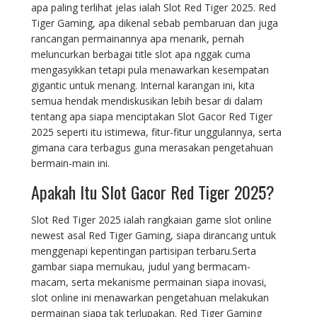
apa paling terlihat jelas ialah Slot Red Tiger 2025. Red
Tiger Gaming, apa dikenal sebab pembaruan dan juga
rancangan permainannya apa menarik, pernah
meluncurkan berbagai title slot apa nggak cuma
mengasyikkan tetapi pula menawarkan kesempatan
gigantic untuk menang. Internal karangan ini, kita
semua hendak mendiskusikan lebih besar di dalam
tentang apa siapa menciptakan Slot Gacor Red Tiger
2025 seperti itu istimewa, fitur-fitur unggulannya, serta
gimana cara terbagus guna merasakan pengetahuan
bermain-main ini.
Apakah Itu Slot Gacor Red Tiger 2025?
Slot Red Tiger 2025 ialah rangkaian game slot online
newest asal Red Tiger Gaming, siapa dirancang untuk
menggenapi kepentingan partisipan terbaru.Serta
gambar siapa memukau, judul yang bermacam-
macam, serta mekanisme permainan siapa inovasi,
slot online ini menawarkan pengetahuan melakukan
permainan siapa tak terlupakan. Red Tiger Gaming