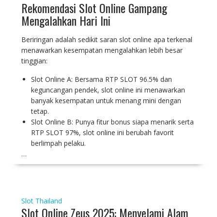
Rekomendasi Slot Online Gampang
Mengalahkan Hari Ini
Beriringan adalah sedikit saran slot online apa terkenal
menawarkan kesempatan mengalahkan lebih besar
tinggian:
Slot Online A: Bersama RTP SLOT 96.5% dan
keguncangan pendek, slot online ini menawarkan
banyak kesempatan untuk menang mini dengan
tetap.
Slot Online B: Punya fitur bonus siapa menarik serta
RTP SLOT 97%, slot online ini berubah favorit
berlimpah pelaku.
…
Slot Thailand
Slot Online Zeus 2025: Menyelami Alam