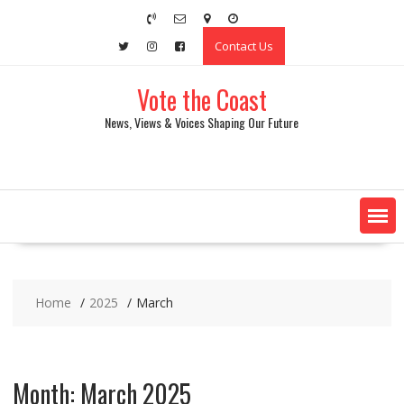
Skip
to
Contact Us
content
Vote the Coast
News, Views & Voices Shaping Our Future
Home
2025
March
Month:
March 2025