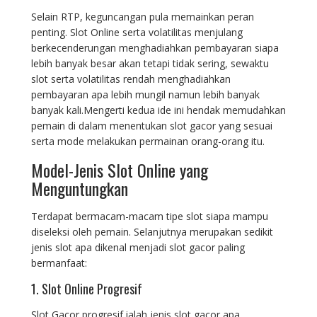
Selain RTP, keguncangan pula memainkan peran
penting. Slot Online serta volatilitas menjulang
berkecenderungan menghadiahkan pembayaran siapa
lebih banyak besar akan tetapi tidak sering, sewaktu
slot serta volatilitas rendah menghadiahkan
pembayaran apa lebih mungil namun lebih banyak
banyak kali.Mengerti kedua ide ini hendak memudahkan
pemain di dalam menentukan slot gacor yang sesuai
serta mode melakukan permainan orang-orang itu.
Model-Jenis Slot Online yang
Menguntungkan
Terdapat bermacam-macam tipe slot siapa mampu
diseleksi oleh pemain. Selanjutnya merupakan sedikit
jenis slot apa dikenal menjadi slot gacor paling
bermanfaat:
1. Slot Online Progresif
Slot Gacor progresif ialah jenis slot gacor apa