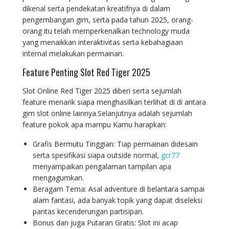
dikenal serta pendekatan kreatifnya di dalam
pengembangan gim, serta pada tahun 2025, orang-
orang itu telah memperkenalkan technology muda
yang menaikkan interaktivitas serta kebahagiaan
internal melakukan permainan.
Feature Penting Slot Red Tiger 2025
Slot Online Red Tiger 2025 diberi serta sejumlah
feature menarik siapa menghasilkan terlihat di di antara
gim slot online lainnya.Selanjutnya adalah sejumlah
feature pokok apa mampu Kamu harapkan:
Grafis Bermutu Tinggian: Tiap permainan didesain
serta spesifikasi siapa outside normal,
gcr77
menyampaikan pengalaman tampilan apa
mengagumkan.
Beragam Tema: Asal adventure di belantara sampai
alam fantasi, ada banyak topik yang dapat diseleksi
pantas kecenderungan partisipan.
Bonus dan juga Putaran Gratis: Slot ini acap