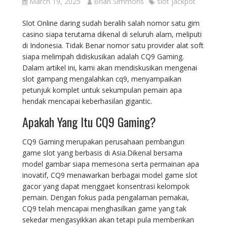
March 19, 2025
Brian Simmons
slot jackpot
Slot Online daring sudah beralih salah nomor satu gim
casino siapa terutama dikenal di seluruh alam, meliputi
di Indonesia. Tidak Benar nomor satu provider alat soft
siapa melimpah didiskusikan adalah CQ9 Gaming.
Dalam artikel ini, kami akan mendiskusikan mengenai
slot gampang mengalahkan cq9, menyampaikan
petunjuk komplet untuk sekumpulan pemain apa
hendak mencapai keberhasilan gigantic.
Apakah Yang Itu CQ9 Gaming?
CQ9 Gaming merupakan perusahaan pembangun
game slot yang berbasis di Asia.Dikenal bersama
model gambar siapa memesona serta permainan apa
inovatif, CQ9 menawarkan berbagai model game slot
gacor yang dapat menggaet konsentrasi kelompok
pemain. Dengan fokus pada pengalaman pemakai,
CQ9 telah mencapai menghasilkan game yang tak
sekedar mengasyikkan akan tetapi pula memberikan