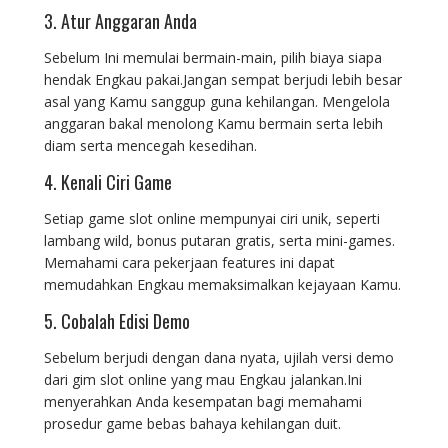
3. Atur Anggaran Anda
Sebelum Ini memulai bermain-main, pilih biaya siapa
hendak Engkau pakai.Jangan sempat berjudi lebih besar
asal yang Kamu sanggup guna kehilangan. Mengelola
anggaran bakal menolong Kamu bermain serta lebih
diam serta mencegah kesedihan.
4. Kenali Ciri Game
Setiap game slot online mempunyai ciri unik, seperti
lambang wild, bonus putaran gratis, serta mini-games.
Memahami cara pekerjaan features ini dapat
memudahkan Engkau memaksimalkan kejayaan Kamu.
5. Cobalah Edisi Demo
Sebelum berjudi dengan dana nyata, ujilah versi demo
dari gim slot online yang mau Engkau jalankan.Ini
menyerahkan Anda kesempatan bagi memahami
prosedur game bebas bahaya kehilangan duit.