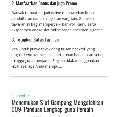
2. Manfaatkan Bonus dan juga Promo
Banyak tempat berjudi online menawarkan bonus
pendaftaran dan peningkatan yang lain. Gunakan
tawaran ini bagi memperbaiki bankroll Kamu serta
eksperimen aneka slot online tanpa ancaman gigantic.
3. Tetapkan Batas Taruhan
Vital untuk punya taktik pengurusan bankroll yang
bagus. Tentukan kendala pertaruhan harian atau setiap
minggu guna menjamin Engkau tidak menggunakan
lebih asal apa Anda mampu.…
Slot Online
Menemukan Slot Gampang Mengalahkan
CQ9: Panduan Lengkap guna Pemain