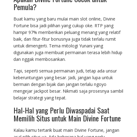
Pemula?
Buat kamu yang baru mulai main slot online, Divine
Fortune bisa jadi pilihan yang cukup oke. RTP yang
hampir 97% memberikan peluang menang yang relatif
baik, dan fitur-fitur bonusnya juga tidak terlalu rumit
untuk dimengerti. Tema mitologi Yunani yang
digunakan juga membuat permainan terasa lebih hidup
dan nggak membosankan.
Tapi, seperti semua permainan judi, tetap ada unsur
keberuntungan yang besar. Jadi, jangan lupa untuk
bermain dengan bijak dan jangan terlalu ngoyo
mengejar jackpot besar. Nikmati saja prosesnya sambil
belajar strategi yang tepat.
Hal-Hal yang Perlu Diwaspadai Saat
Memilih Situs untuk Main Divine Fortune
Kalau kamu tertarik buat main Divine Fortune, jangan
asal pilih situs ya. Ada beberapa hal yang perlu