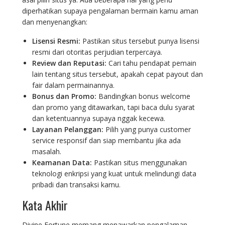
diperhatikan supaya pengalaman bermain kamu aman
dan menyenangkan:
Lisensi Resmi:
Pastikan situs tersebut punya lisensi
resmi dari otoritas perjudian terpercaya.
Review dan Reputasi:
Cari tahu pendapat pemain
lain tentang situs tersebut, apakah cepat payout dan
fair dalam permainannya.
Bonus dan Promo:
Bandingkan bonus welcome
dan promo yang ditawarkan, tapi baca dulu syarat
dan ketentuannya supaya nggak kecewa.
Layanan Pelanggan:
Pilih yang punya customer
service responsif dan siap membantu jika ada
masalah.
Keamanan Data:
Pastikan situs menggunakan
teknologi enkripsi yang kuat untuk melindungi data
pribadi dan transaksi kamu.
Kata Akhir
Divine Fortune memang menawarkan pengalaman