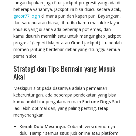
Jangan lupakan juga fitur jackpot progresif yang ada di
beberapa variannya. Jackpot ini bisa dipicu secara acak,
gacor77 login
di mana pun dan kapan pun. Bayangkan,
dari satu putaran biasa, tiba-tiba kamu masuk ke layar
khusus yang di sana ada beberapa pot emas, dan
kamu disuruh memilih satu untuk mengungkap jackpot
progresif (seperti Major atau Grand jackpot). Itu adalah
momen jantung berdebar-debar yang ditunggu semua
pemain slot.
Strategi dan Tips Bermain yang Masuk
Akal
Meskipun slot pada dasarnya adalah permainan
keberuntungan, ada beberapa pendekatan yang bisa
kamu ambil biar pengalaman main
Fortune Dogs Slot
jadi lebih optimal dan, yang paling penting, tetap
menyenangkan.
Kenali Dulu Mesinnya:
Cobalah versi demo-nya
dulu. Hampir semua situs judi online atau platform