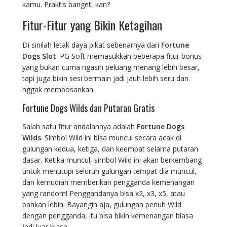
kamu. Praktis banget, kan?
Fitur-Fitur yang Bikin Ketagihan
Di sinilah letak daya pikat sebenarnya dari
Fortune
Dogs Slot
. PG Soft memasukkan beberapa fitur bonus
yang bukan cuma ngasih peluang menang lebih besar,
tapi juga bikin sesi bermain jadi jauh lebih seru dan
nggak membosankan.
Fortune Dogs Wilds dan Putaran Gratis
Salah satu fitur andalannya adalah
Fortune Dogs
Wilds
. Simbol Wild ini bisa muncul secara acak di
gulungan kedua, ketiga, dan keempat selama putaran
dasar. Ketika muncul, simbol Wild ini akan berkembang
untuk menutupi seluruh gulungan tempat dia muncul,
dan kemudian memberikan pengganda kemenangan
yang random! Penggandanya bisa x2, x3, x5, atau
bahkan lebih. Bayangin aja, gulungan penuh Wild
dengan pengganda, itu bisa bikin kemenangan biasa
jadi luar biasa.