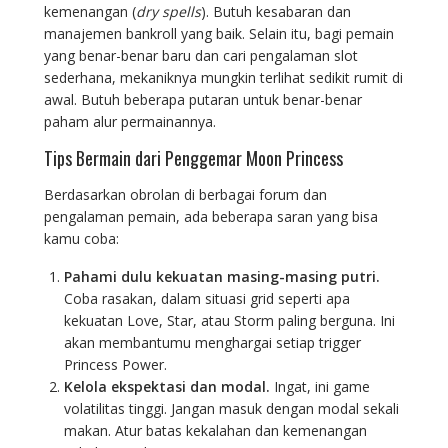
kemenangan (
dry spells
). Butuh kesabaran dan
manajemen bankroll yang baik. Selain itu, bagi pemain
yang benar-benar baru dan cari pengalaman slot
sederhana, mekaniknya mungkin terlihat sedikit rumit di
awal. Butuh beberapa putaran untuk benar-benar
paham alur permainannya.
Tips Bermain dari Penggemar Moon Princess
Berdasarkan obrolan di berbagai forum dan
pengalaman pemain, ada beberapa saran yang bisa
kamu coba:
Pahami dulu kekuatan masing-masing putri.
Coba rasakan, dalam situasi grid seperti apa
kekuatan Love, Star, atau Storm paling berguna. Ini
akan membantumu menghargai setiap trigger
Princess Power.
Kelola ekspektasi dan modal.
Ingat, ini game
volatilitas tinggi. Jangan masuk dengan modal sekali
makan. Atur batas kekalahan dan kemenangan