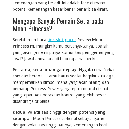
kemenangan yang terjadi. Ini adalah fase di mana
potensi kemenangan besar benar-benar bisa diraih.
Mengapa Banyak Pemain Setia pada
Moon Princess?
Setelah membaca
link slot gacor
Review Moon
Princess
ini, mungkin kamu bertanya-tanya, apa sih
yang bikin game ini punya komunitas penggemar yang
loyal? Jawabannya ada di beberapa hal berikut.
Pertama, kedalaman gameplay.
Nggak cuma "tekan
spin dan berdoa". Kamu harus sedikit berpikir strategis,
memperhatikan simbol mana yang akan hilang, dan
berharap Princess Power yang tepat muncul di saat
yang tepat. Ada perasaan kontrol yang lebih besar
dibanding slot biasa.
Kedua, volatilitas tinggi dengan potensi yang
setimpal.
Moon Princess terkenal sebagai game
dengan volatilitas tinggi. Artinya, kemenangan kecil