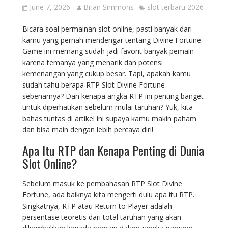
June 7, 2026
Brian Simmons
slot terbaru 2026
Bicara soal permainan slot online, pasti banyak dari
kamu yang pernah mendengar tentang Divine Fortune.
Game ini memang sudah jadi favorit banyak pemain
karena temanya yang menarik dan potensi
kemenangan yang cukup besar. Tapi, apakah kamu
sudah tahu berapa RTP Slot Divine Fortune
sebenarnya? Dan kenapa angka RTP ini penting banget
untuk diperhatikan sebelum mulai taruhan? Yuk, kita
bahas tuntas di artikel ini supaya kamu makin paham
dan bisa main dengan lebih percaya diri!
Apa Itu RTP dan Kenapa Penting di Dunia
Slot Online?
Sebelum masuk ke pembahasan RTP Slot Divine
Fortune, ada baiknya kita mengerti dulu apa itu RTP.
Singkatnya, RTP atau Return to Player adalah
persentase teoretis dari total taruhan yang akan