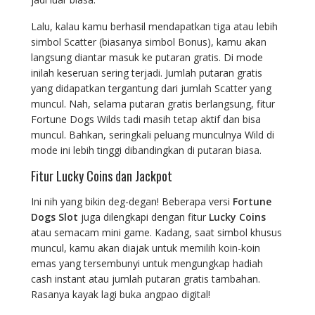
Lalu, kalau kamu berhasil mendapatkan tiga atau lebih
simbol Scatter (biasanya simbol Bonus), kamu akan
langsung diantar masuk ke putaran gratis. Di mode
inilah keseruan sering terjadi. Jumlah putaran gratis
yang didapatkan tergantung dari jumlah Scatter yang
muncul. Nah, selama putaran gratis berlangsung, fitur
Fortune Dogs Wilds tadi masih tetap aktif dan bisa
muncul. Bahkan, seringkali peluang munculnya Wild di
mode ini lebih tinggi dibandingkan di putaran biasa.
Fitur Lucky Coins dan Jackpot
Ini nih yang bikin deg-degan! Beberapa versi
Fortune
Dogs Slot
juga dilengkapi dengan fitur
Lucky Coins
atau semacam mini game. Kadang, saat simbol khusus
muncul, kamu akan diajak untuk memilih koin-koin
emas yang tersembunyi untuk mengungkap hadiah
cash instant atau jumlah putaran gratis tambahan.
Rasanya kayak lagi buka angpao digital!