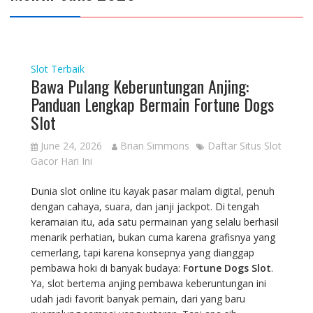
Slot Terbaik
Bawa Pulang Keberuntungan Anjing:
Panduan Lengkap Bermain Fortune Dogs
Slot
June 24, 2026
Brian Simmons
Daftar Situs Slot
Gacor Hari Ini
Dunia slot online itu kayak pasar malam digital, penuh
dengan cahaya, suara, dan janji jackpot. Di tengah
keramaian itu, ada satu permainan yang selalu berhasil
menarik perhatian, bukan cuma karena grafisnya yang
cemerlang, tapi karena konsepnya yang dianggap
pembawa hoki di banyak budaya:
Fortune Dogs Slot
.
Ya, slot bertema anjing pembawa keberuntungan ini
udah jadi favorit banyak pemain, dari yang baru