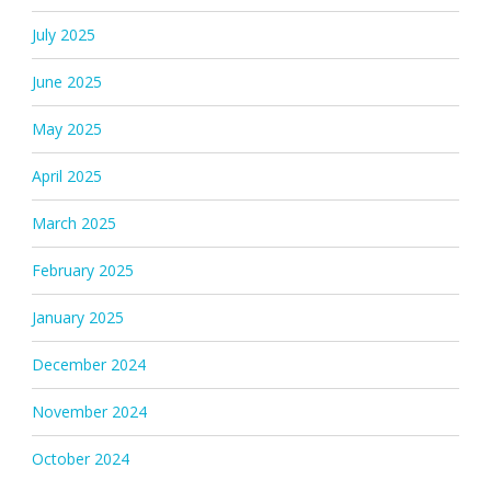
July 2025
June 2025
May 2025
April 2025
March 2025
February 2025
January 2025
December 2024
November 2024
October 2024