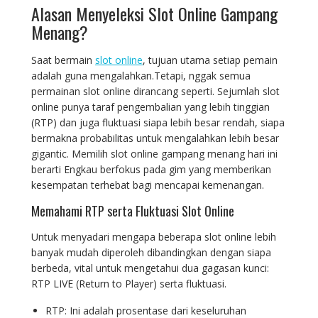
Alasan Menyeleksi Slot Online Gampang
Menang?
Saat bermain
slot online
, tujuan utama setiap pemain
adalah guna mengalahkan.Tetapi, nggak semua
permainan slot online dirancang seperti. Sejumlah slot
online punya taraf pengembalian yang lebih tinggian
(RTP) dan juga fluktuasi siapa lebih besar rendah, siapa
bermakna probabilitas untuk mengalahkan lebih besar
gigantic. Memilih slot online gampang menang hari ini
berarti Engkau berfokus pada gim yang memberikan
kesempatan terhebat bagi mencapai kemenangan.
Memahami RTP serta Fluktuasi Slot Online
Untuk menyadari mengapa beberapa slot online lebih
banyak mudah diperoleh dibandingkan dengan siapa
berbeda, vital untuk mengetahui dua gagasan kunci:
RTP LIVE (Return to Player) serta fluktuasi.
RTP: Ini adalah prosentase dari keseluruhan