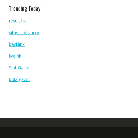
Trending Today
result hk
situs slot gacor
backlink
live hk
Slot Gacor
bola gacor