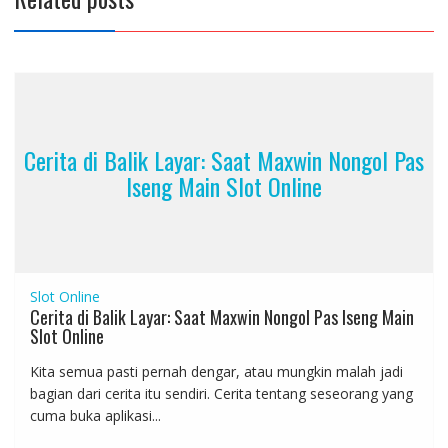
Cerita di Balik Layar: Saat Maxwin Nongol Pas
Iseng Main Slot Online
Slot Online
Cerita di Balik Layar: Saat Maxwin Nongol Pas Iseng Main
Slot Online
Kita semua pasti pernah dengar, atau mungkin malah jadi
bagian dari cerita itu sendiri. Cerita tentang seseorang yang
cuma buka aplikasi...