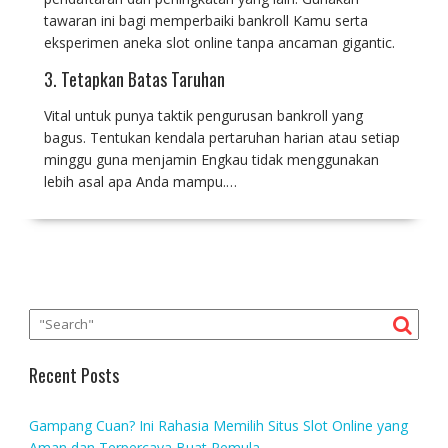
tawaran ini bagi memperbaiki bankroll Kamu serta
eksperimen aneka slot online tanpa ancaman gigantic.
3. Tetapkan Batas Taruhan
Vital untuk punya taktik pengurusan bankroll yang
bagus. Tentukan kendala pertaruhan harian atau setiap
minggu guna menjamin Engkau tidak menggunakan
lebih asal apa Anda mampu.…
Recent Posts
Gampang Cuan? Ini Rahasia Memilih Situs Slot Online yang
Aman dan Terpercaya Buat Pemula