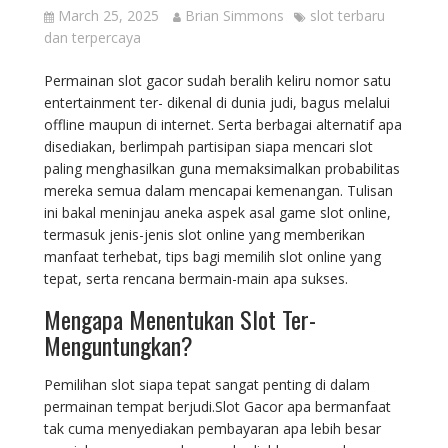
March 25, 2025
Brian Simmons
slot terbaru
dan terpercaya
Permainan slot gacor sudah beralih keliru nomor satu
entertainment ter- dikenal di dunia judi, bagus melalui
offline maupun di internet. Serta berbagai alternatif apa
disediakan, berlimpah partisipan siapa mencari slot
paling menghasilkan guna memaksimalkan probabilitas
mereka semua dalam mencapai kemenangan. Tulisan
ini bakal meninjau aneka aspek asal game slot online,
termasuk jenis-jenis slot online yang memberikan
manfaat terhebat, tips bagi memilih slot online yang
tepat, serta rencana bermain-main apa sukses.
Mengapa Menentukan Slot Ter-
Menguntungkan?
Pemilihan slot siapa tepat sangat penting di dalam
permainan tempat berjudi.Slot Gacor apa bermanfaat
tak cuma menyediakan pembayaran apa lebih besar