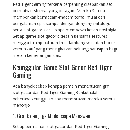
Red Tiger Gaming terkenal terpenting disebabkan set
permainan slotnya yang beragam.Mereka Semua
memberikan bermacam-macam tema, mulai dari
pengalaman epik sampai dengan dongeng mitologi,
serta slot gacor klasik siapa membawa kesan nostalgia.
Setiap game slot gacor didesain bersama features
menggaet mirip putaran free, lambang wild, dan bonus
komunikatif yang meningkatkan peluang partisipan bagi
meraih kemenangan luas.
Keunggulan Game Slot Gacor Red Tiger
Gaming
Ada banyak sebab kenapa pemain menentukan gim
slot gacor dari Red Tiger Gaming.Berikut ialah
beberapa keunggulan apa menciptakan mereka semua
menonjol:
1. Grafik dan juga Model siapa Menawan
Setiap permainan slot gacor dari Red Tiger Gaming