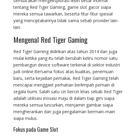
semua akan mengeksplorasi lebih besar internal
tentang Red Tiger Gaming, game slot gacor siapa
mereka semua tawarkan, beserta fitur-fitur spesial
yang menciptakannya tidak sama sebab provider lain-
lain.
Mengenal Red Tiger Gaming
Red Tiger Gaming didirikan atas tahun 2014 dan juga
mulai ketika yang itu telah berubah keliru nomor satu
pembangun device software terkenal di sektor industri
judi online.Bersama fokus atas kualitas, penemuan
baru, serta kejadian pemakai, Red Tiger Gaming telah
mencapai menggaet perhatian berlimpah pemain di
segala bumi. Salah satu ciri berciri khas sebab Red Tiger
adalah utilisasi inovasi maju di dalam tiap gim siapa
mereka semua luncurkan, menjamin gambar siapa
mengherankan dan juga pengalaman bermain-main
siapa mulus.
Fokus pada Game Slot