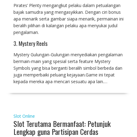
Pirates’ Plenty mengangkut pelaku dalam petualangan
bajak samudra yang mengasyikkan. Dengan ciri bonus
apa menarik serta gambar siapa menarik, permainan ini
beralih pilihan di kalangan pelaku apa menyukai judul
pengalaman.
3. Mystery Reels
Mystery Gulungan-Gulungan menyediakan pengalaman
bermain-main yang spesial serta feature Mystery
Symbols yang bisa berganti beralih simbol berbeda dan
juga memperbaiki peluang kejayaan.Game ini tepat
kepada mereka apa mencari sesuatu apa lain.…
Slot Online
Slot Terutama Bermanfaat: Petunjuk
Lengkap guna Partisipan Cerdas