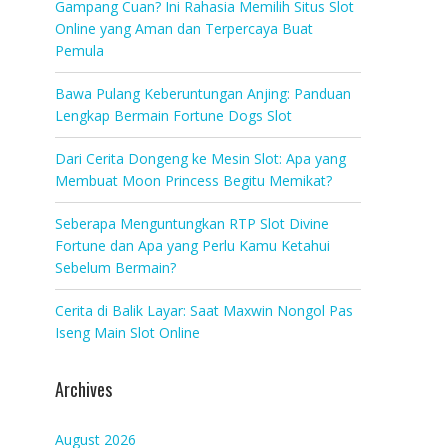
Gampang Cuan? Ini Rahasia Memilih Situs Slot
Online yang Aman dan Terpercaya Buat
Pemula
Bawa Pulang Keberuntungan Anjing: Panduan
Lengkap Bermain Fortune Dogs Slot
Dari Cerita Dongeng ke Mesin Slot: Apa yang
Membuat Moon Princess Begitu Memikat?
Seberapa Menguntungkan RTP Slot Divine
Fortune dan Apa yang Perlu Kamu Ketahui
Sebelum Bermain?
Cerita di Balik Layar: Saat Maxwin Nongol Pas
Iseng Main Slot Online
Archives
August 2026