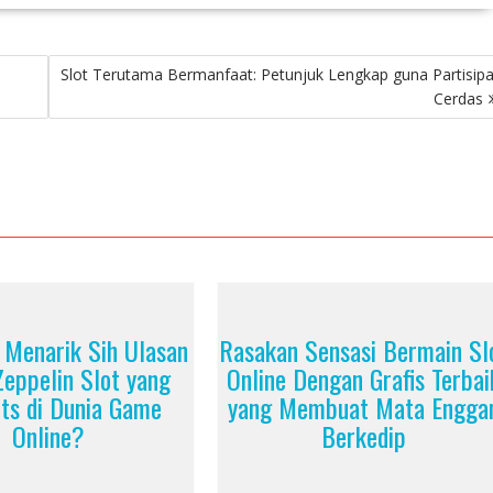
Slot Terutama Bermanfaat: Petunjuk Lengkap guna Partisip
Cerdas
 Menarik Sih Ulasan
Rasakan Sensasi Bermain Sl
Zeppelin Slot yang
Online Dengan Grafis Terbai
its di Dunia Game
yang Membuat Mata Engga
Online?
Berkedip