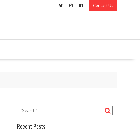
Contact Us
Recent Posts