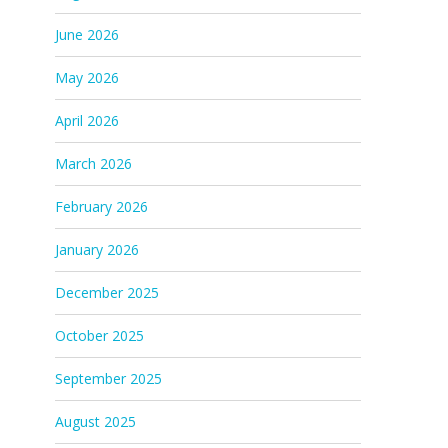
June 2026
May 2026
April 2026
March 2026
February 2026
January 2026
December 2025
October 2025
September 2025
August 2025