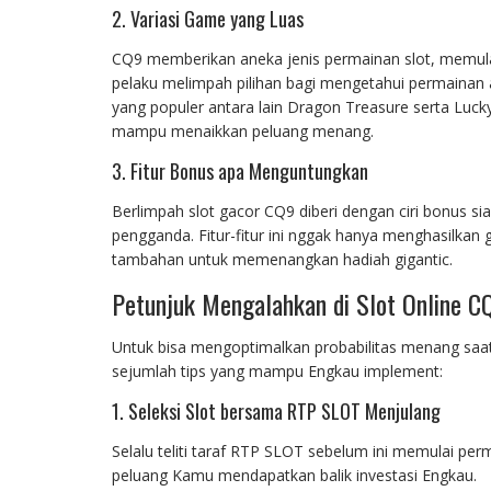
2. Variasi Game yang Luas
CQ9 memberikan aneka jenis permainan slot, memulai
pelaku melimpah pilihan bagi mengetahui permainan 
yang populer antara lain Dragon Treasure serta Luc
mampu menaikkan peluang menang.
3. Fitur Bonus apa Menguntungkan
Berlimpah slot gacor CQ9 diberi dengan ciri bonus s
pengganda. Fitur-fitur ini nggak hanya menghasilk
tambahan untuk memenangkan hadiah gigantic.
Petunjuk Mengalahkan di Slot Online C
Untuk bisa mengoptimalkan probabilitas menang saat
sejumlah tips yang mampu Engkau implement:
1. Seleksi Slot bersama RTP SLOT Menjulang
Selalu teliti taraf RTP SLOT sebelum ini memulai per
peluang Kamu mendapatkan balik investasi Engkau.