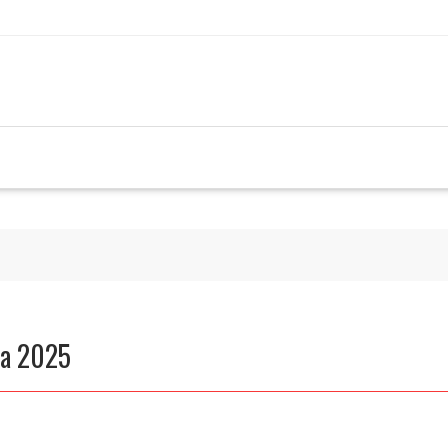
ya 2025