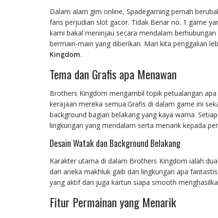
Dalam alam gim online, Spadegaming pernah berubah
fans perjudian slot gacor. Tidak Benar no. 1 game ya
kami bakal meninjau secara mendalam berhubungan de
bermain-main yang diberikan. Mari kita penggalian le
Kingdom
.
Tema dan Grafis apa Menawan
Brothers Kingdom mengambil topik petualangan apa 
kerajaan mereka semua.Grafis di dalam game ini sek
background bagian belakang yang kaya warna. Setia
lingkungan yang mendalam serta menarik kepada pe
Desain Watak dan Background Belakang
Karakter utama di dalam Brothers Kingdom ialah dua
dari aneka makhluk gaib dan lingkungan apa fanta
yang aktif dan juga kartun siapa smooth menghasi
Fitur Permainan yang Menarik