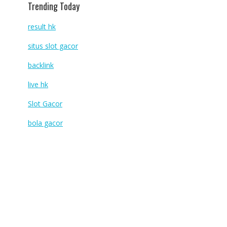
Trending Today
result hk
situs slot gacor
backlink
live hk
Slot Gacor
bola gacor