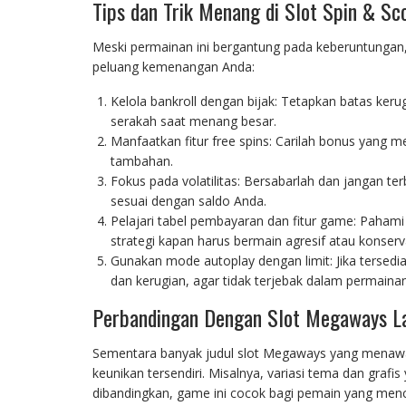
Tips dan Trik Menang di Slot Spin & S
Meski permainan ini bergantung pada keberuntungan
peluang kemenangan Anda:
Kelola bankroll dengan bijak: Tetapkan batas ker
serakah saat menang besar.
Manfaatkan fitur free spins: Carilah bonus yang m
tambahan.
Fokus pada volatilitas: Bersabarlah dan jangan t
sesuai dengan saldo Anda.
Pelajari tabel pembayaran dan fitur game: Pahami
strategi kapan harus bermain agresif atau konserva
Gunakan mode autoplay dengan limit: Jika tersed
dan kerugian, agar tidak terjebak dalam permainan
Perbandingan Dengan Slot Megaways L
Sementara banyak judul slot Megaways yang menawa
keunikan tersendiri. Misalnya, variasi tema dan grafis
dibandingkan, game ini cocok bagi pemain yang menca