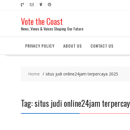
Skip
to
content
Vote the Coast
News, Views & Voices Shaping Our Future
PRIVACY POLICY
ABOUT US
CONTACT US
Home
situs judi online24jam terpercaya 2025
Tag:
situs judi online24jam terperca