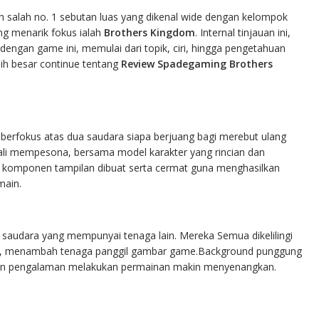
 salah no. 1 sebutan luas yang dikenal wide dengan kelompok
ng menarik fokus ialah
Brothers Kingdom
. Internal tinjauan ini,
ngan game ini, memulai dari topik, ciri, hingga pengetahuan
bih besar continue tentang
Review Spadegaming Brothers
berfokus atas dua saudara siapa berjuang bagi merebut ulang
ali mempesona, bersama model karakter yang rincian dan
p komponen tampilan dibuat serta cermat guna menghasilkan
main.
 saudara yang mempunyai tenaga lain. Mereka Semua dikelilingi
stis, menambah tenaga panggil gambar game.Background punggung
lkan pengalaman melakukan permainan makin menyenangkan.