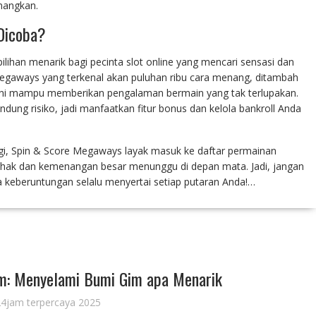
nangkan.
Dicoba?
lihan menarik bagi pecinta slot online yang mencari sensasi dan
Megaways yang terkenal akan puluhan ribu cara menang, ditambah
ni mampu memberikan pengalaman bermain yang tak terlupakan.
ung risiko, jadi manfaatkan fitur bonus dan kelola bankroll Anda
tegi, Spin & Score Megaways layak masuk ke daftar permainan
pihak dan kemenangan besar menunggu di depan mata. Jadi, jangan
 keberuntungan selalu menyertai setiap putaran Anda!…
m: Menyelami Bumi Gim apa Menarik
e24jam terpercaya 2025