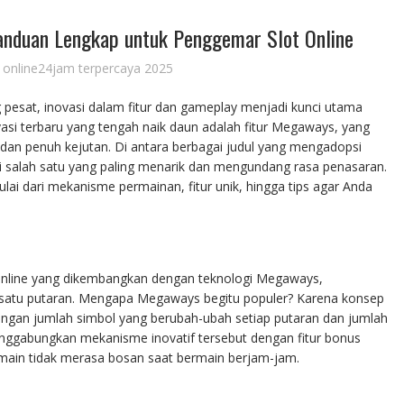
anduan Lengkap untuk Penggemar Slot Online
di online24jam terpercaya 2025
 pesat, inovasi dalam fitur dan gameplay menjadi kunci utama
vasi terbaru yang tengah naik daun adalah fitur Megaways, yang
an penuh kejutan. Di antara berbagai judul yang mengadopsi
i salah satu yang paling menarik dan mengundang rasa penasaran.
ulai dari mekanisme permainan, fitur unik, hingga tips agar Anda
online yang dikembangkan dengan teknologi Megaways,
satu putaran. Mengapa Megaways begitu populer? Karena konsep
engan jumlah simbol yang berubah-ubah setiap putaran dan jumlah
nggabungkan mekanisme inovatif tersebut dengan fitur bonus
ain tidak merasa bosan saat bermain berjam-jam.