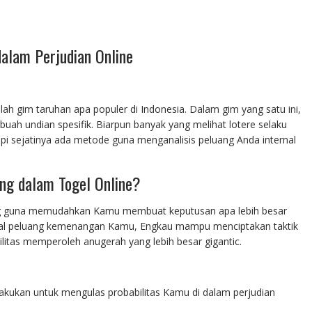
dalam Perjudian Online
ialah gim taruhan apa populer di Indonesia. Dalam gim yang satu ini,
 buah undian spesifik. Biarpun banyak yang melihat lotere selaku
api sejatinya ada metode guna menganalisis peluang Anda internal
ng dalam Togel Online?
nting guna memudahkan Kamu membuat keputusan apa lebih besar
al peluang kemenangan Kamu, Engkau mampu menciptakan taktik
litas memperoleh anugerah yang lebih besar gigantic.
lakukan untuk mengulas probabilitas Kamu di dalam perjudian