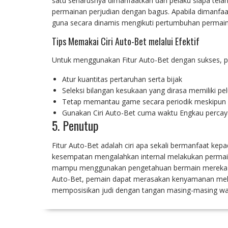
satu seharusnya dimanfaatkan dari pelaku siapa tel
permainan perjudian dengan bagus. Apabila dimanfaa
guna secara dinamis mengikuti pertumbuhan permain
Tips Memakai Ciri Auto-Bet melalui Efektif
Untuk menggunakan Fitur Auto-Bet dengan sukses, p
Atur kuantitas pertaruhan serta bijak
Seleksi bilangan kesukaan yang dirasa memiliki p
Tetap memantau game secara periodik meskipun Fi
Gunakan Ciri Auto-Bet cuma waktu Engkau percaya
5. Penutup
Fitur Auto-Bet adalah ciri apa sekali bermanfaat kepa
kesempatan mengalahkan internal melakukan permain
mampu menggunakan pengetahuan bermain mereka ser
Auto-Bet, pemain dapat merasakan kenyamanan melak
memposisikan judi dengan tangan masing-masing w