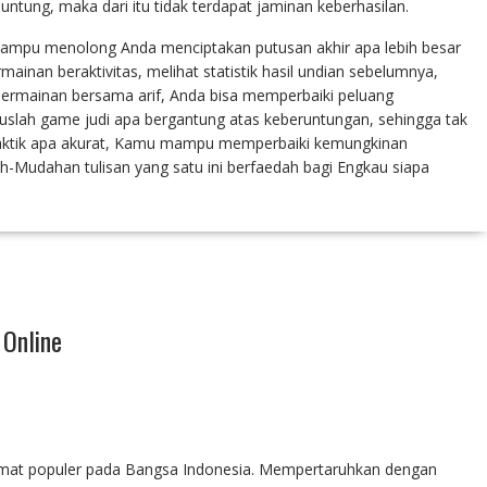
untung, maka dari itu tidak terdapat jaminan keberhasilan.
e mampu menolong Anda menciptakan putusan akhir apa lebih besar
ainan beraktivitas, melihat statistik hasil undian sebelumnya,
rmainan bersama arif, Anda bisa memperbaiki peluang
uslah game judi apa bergantung atas keberuntungan, sehingga tak
n taktik apa akurat, Kamu mampu memperbaiki kemungkinan
h-Mudahan tulisan yang satu ini berfaedah bagi Engkau siapa
 Online
mat populer pada Bangsa Indonesia. Mempertaruhkan dengan