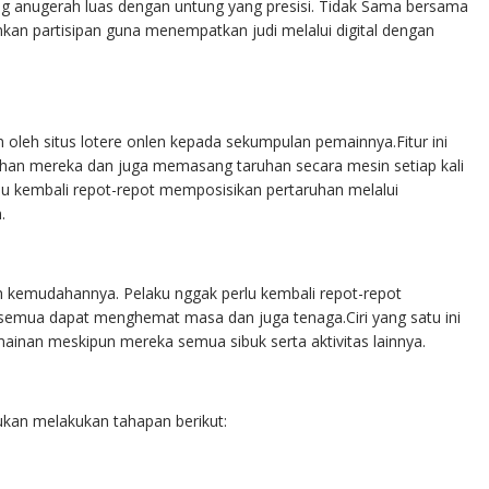
anugerah luas dengan untung yang presisi. Tidak Sama bersama
nkan partisipan guna menempatkan judi melalui digital dengan
n oleh situs lotere onlen kepada sekumpulan pemainnya.Fitur ini
an mereka dan juga memasang taruhan secara mesin setiap kali
perlu kembali repot-repot memposisikan pertaruhan melalui
.
ah kemudahannya. Pelaku nggak perlu kembali repot-repot
semua dapat menghemat masa dan juga tenaga.Ciri yang satu ini
inan meskipun mereka semua sibuk serta aktivitas lainnya.
kan melakukan tahapan berikut: