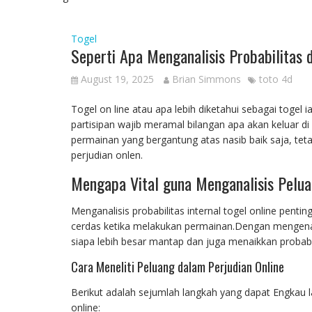
Togel
Seperti Apa Menganalisis Probabilitas 
August 19, 2025
Brian Simmons
toto 4d
Togel on line atau apa lebih diketahui sebagai togel 
partisipan wajib meramal bilangan apa akan keluar di
permainan yang bergantung atas nasib baik saja, tet
perjudian onlen.
Mengapa Vital guna Menganalisis Pelua
Menganalisis probabilitas internal togel online pe
cerdas ketika melakukan permainan.Dengan mengen
siapa lebih besar mantap dan juga menaikkan probabi
Cara Meneliti Peluang dalam Perjudian Online
Berikut adalah sejumlah langkah yang dapat Engkau 
online: