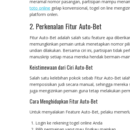
meramal nomor pasangan, partisipan mampu menang 
toto online
gelap konvensional, togel on line mengizi
platform onlen.
2. Perkenalan Fitur Auto-Bet
Fitur Auto-Bet adalah salah satu feature apa diberika
memungkinkan pemain untuk menetapkan nomor pilih
undian dilakukan. Bersama ciri ini, partisipan tidak 
manuskrip setiap masa mereka hendak bermain-main
Keistimewaan dari Ciri Auto-Bet
Salah satu kelebihan pokok sebab Fitur Auto-Bet ial
memposisikan judi secara manual, sehingga mereka 
juga mengizinkan pemain guna tetap melakukan perma
Cara Menghidupkan Fitur Auto-Bet
Untuk menyalakan Feature Auto-Bet, pelaku memerlu
Login ke rekening togel online Anda
Pilih permainan yang mau Engkau mainkan