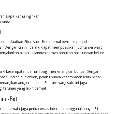
aran siapa Kamu inginkan
n Anda
t
 memanfaatkan Fitur Auto-Bet internal bermain perjudian
i. Dengan ciri ini, pelaku dapat memposisikan judi tanpa wajib
jalankan aktivitas lainnya seraya nantikan hasil undian keluar.
erbaiki kesempatan pemain bagi memenangkan bonus. Dengan
sa undian dijalankan, pelaku punya kesempatan lebih besar
nangkan anugerah besar.Feature yang satu ini juga
 taruhan yang lebih cermat.
Auto-Bet
n, pemain juga perlu cerdas internal menggunakannya. Fitur ini