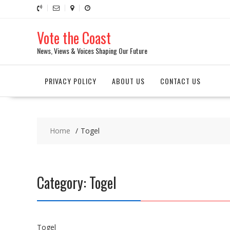
Skip
to
content
Vote the Coast
News, Views & Voices Shaping Our Future
PRIVACY POLICY
ABOUT US
CONTACT US
Home
Togel
Category:
Togel
Togel