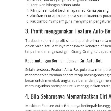
Tentukan bilangan pilihan Anda
Pilih jumlah total taruhan apa mau Kamu pasang
Aktifkan Fitur Auto-Bet serta susun kuantitas put
Klik tombol “Simpan” guna menyimpan pengatura
3. Profit menggunakan Feature Auto-Be
Terdapat sejumlah profit siapa dapat diterima serta
onlen.Salah satu-satunya merupakan kenaikan efisiens
tanpa henti mengawasi gim. Orang-Orang Itu dapat men
Keberuntungan Bermain dengan Ciri Auto-Bet
Selain tersebut, Feature Auto-Bet pula bisa memp
menempatkan taruhan secara tetap masing-masing ma
besar untuk menebak angka apa benar dan juga meme
memungkinkan partisipan untuk menggunakan strategi
4. Bila Seharusnya Memanfaatkan Ciri 
Meskipun Feature Auto-Bet punya berlimpah keunggula