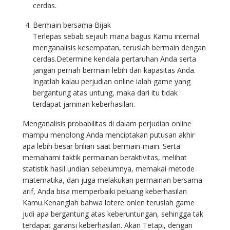
cerdas.
Bermain bersama Bijak
Terlepas sebab sejauh mana bagus Kamu internal
menganalisis kesempatan, teruslah bermain dengan
cerdas.Determine kendala pertaruhan Anda serta
jangan pernah bermain lebih dari kapasitas Anda.
Ingatlah kalau perjudian online ialah game yang
bergantung atas untung, maka dari itu tidak
terdapat jaminan keberhasilan.
Menganalisis probabilitas di dalam perjudian online
mampu menolong Anda menciptakan putusan akhir
apa lebih besar brilian saat bermain-main. Serta
memahami taktik permainan beraktivitas, melihat
statistik hasil undian sebelumnya, memakai metode
matematika, dan juga melakukan permainan bersama
arif, Anda bisa memperbaiki peluang keberhasilan
Kamu.Kenanglah bahwa lotere onlen teruslah game
judi apa bergantung atas keberuntungan, sehingga tak
terdapat garansi keberhasilan. Akan Tetapi, dengan