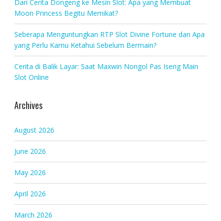
Dari Cerita Dongeng ke Mesin Slot: Apa yang Membuat
Moon Princess Begitu Memikat?
Seberapa Menguntungkan RTP Slot Divine Fortune dan Apa
yang Perlu Kamu Ketahui Sebelum Bermain?
Cerita di Balik Layar: Saat Maxwin Nongol Pas Iseng Main
Slot Online
Archives
August 2026
June 2026
May 2026
April 2026
March 2026