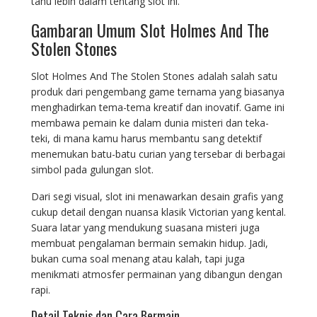
tahu lebih dalam tentang slot ini.
Gambaran Umum Slot Holmes And The
Stolen Stones
Slot Holmes And The Stolen Stones adalah salah satu
produk dari pengembang game ternama yang biasanya
menghadirkan tema-tema kreatif dan inovatif. Game ini
membawa pemain ke dalam dunia misteri dan teka-
teki, di mana kamu harus membantu sang detektif
menemukan batu-batu curian yang tersebar di berbagai
simbol pada gulungan slot.
Dari segi visual, slot ini menawarkan desain grafis yang
cukup detail dengan nuansa klasik Victorian yang kental.
Suara latar yang mendukung suasana misteri juga
membuat pengalaman bermain semakin hidup. Jadi,
bukan cuma soal menang atau kalah, tapi juga
menikmati atmosfer permainan yang dibangun dengan
rapi.
Detail Teknis dan Cara Bermain