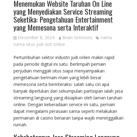
Menemukan Website Taruhan On Line
yang Menyediakan Service Streaming
Seketika: Pengetahuan Entertainment
yang Memesona serta Interaktif
December 8, 2024
Brian Simmons
nama
nama situs judi slot online
Pertumbuhan sektor industri judi onlen makin rapid
pada periode digital ini satu. Berlimpah pemain
perjudian menggali situs siapa menyampaikan
pengetahuan bermain-main yang lebih besar
memesona serta berinteraksi. salah satu ciri apa
banyak diperlukan dari sekumpulan partisipan ialah jasa
streaming langsung yang disiapkan oleh laman taruhan
online. Dengan keberadaan service ini satu, pemain
dapat mengalami perasaan sama seperti melakukan
permainan di casino benaran tanpa wajib meninggalkan
rumah.