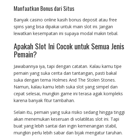
Manfaatkan Bonus dari Situs
Banyak casino online kasih bonus deposit atau free
spins yang bisa dipakai untuk main slot ini. Jangan
lewatkan kesempatan ini supaya modal makin tebal.
Apakah Slot Ini Cocok untuk Semua Jenis
Pemain?
Jawabannya iya, tapi dengan catatan. Kalau kamu tipe
pemain yang suka cerita dan tantangan, pasti bakal
suka dengan tema Holmes And The Stolen Stones.
Namun, kalau kamu lebih suka slot yang simpel dan
cepat selesai, mungkin game ini terasa agak kompleks
karena banyak fitur tambahan.
Selain itu, pemain yang suka risiko sedang hingga tinggi
akan menemukan keseruan di volatilitas slot ini. Tapi
buat yang lebih santai dan ingin kemenangan stabil,
mungkin perlu lebih sabar dan bijak mengatur taruhan.