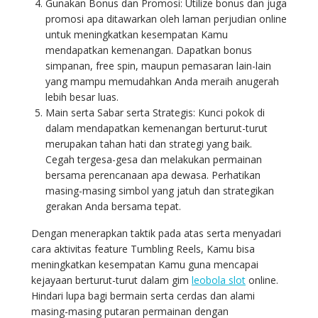
Gunakan Bonus dan Promosi: Utilize bonus dan juga
promosi apa ditawarkan oleh laman perjudian online
untuk meningkatkan kesempatan Kamu
mendapatkan kemenangan. Dapatkan bonus
simpanan, free spin, maupun pemasaran lain-lain
yang mampu memudahkan Anda meraih anugerah
lebih besar luas.
Main serta Sabar serta Strategis: Kunci pokok di
dalam mendapatkan kemenangan berturut-turut
merupakan tahan hati dan strategi yang baik.
Cegah tergesa-gesa dan melakukan permainan
bersama perencanaan apa dewasa. Perhatikan
masing-masing simbol yang jatuh dan strategikan
gerakan Anda bersama tepat.
Dengan menerapkan taktik pada atas serta menyadari
cara aktivitas feature Tumbling Reels, Kamu bisa
meningkatkan kesempatan Kamu guna mencapai
kejayaan berturut-turut dalam gim
leobola slot
online.
Hindari lupa bagi bermain serta cerdas dan alami
masing-masing putaran permainan dengan