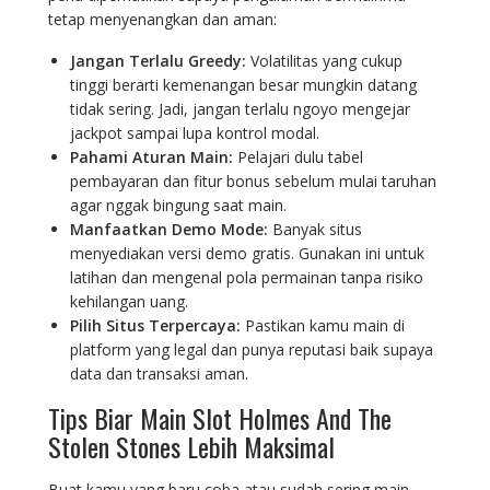
tetap menyenangkan dan aman:
Jangan Terlalu Greedy:
Volatilitas yang cukup
tinggi berarti kemenangan besar mungkin datang
tidak sering. Jadi, jangan terlalu ngoyo mengejar
jackpot sampai lupa kontrol modal.
Pahami Aturan Main:
Pelajari dulu tabel
pembayaran dan fitur bonus sebelum mulai taruhan
agar nggak bingung saat main.
Manfaatkan Demo Mode:
Banyak situs
menyediakan versi demo gratis. Gunakan ini untuk
latihan dan mengenal pola permainan tanpa risiko
kehilangan uang.
Pilih Situs Terpercaya:
Pastikan kamu main di
platform yang legal dan punya reputasi baik supaya
data dan transaksi aman.
Tips Biar Main Slot Holmes And The
Stolen Stones Lebih Maksimal
Buat kamu yang baru coba atau sudah sering main