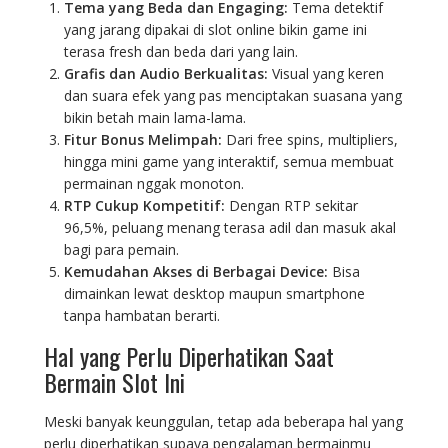
Tema yang Beda dan Engaging:
Tema detektif
yang jarang dipakai di slot online bikin game ini
terasa fresh dan beda dari yang lain.
Grafis dan Audio Berkualitas:
Visual yang keren
dan suara efek yang pas menciptakan suasana yang
bikin betah main lama-lama.
Fitur Bonus Melimpah:
Dari free spins, multipliers,
hingga mini game yang interaktif, semua membuat
permainan nggak monoton.
RTP Cukup Kompetitif:
Dengan RTP sekitar
96,5%, peluang menang terasa adil dan masuk akal
bagi para pemain.
Kemudahan Akses di Berbagai Device:
Bisa
dimainkan lewat desktop maupun smartphone
tanpa hambatan berarti.
Hal yang Perlu Diperhatikan Saat
Bermain Slot Ini
Meski banyak keunggulan, tetap ada beberapa hal yang
perlu diperhatikan supaya pengalaman bermainmu