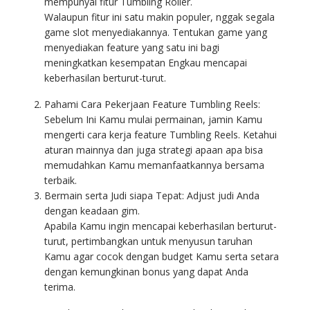
mempunyai fitur Tumbling Roller.
Walaupun fitur ini satu makin populer, nggak segala
game slot menyediakannya. Tentukan game yang
menyediakan feature yang satu ini bagi
meningkatkan kesempatan Engkau mencapai
keberhasilan berturut-turut.
Pahami Cara Pekerjaan Feature Tumbling Reels:
Sebelum Ini Kamu mulai permainan, jamin Kamu
mengerti cara kerja feature Tumbling Reels. Ketahui
aturan mainnya dan juga strategi apaan apa bisa
memudahkan Kamu memanfaatkannya bersama
terbaik.
Bermain serta Judi siapa Tepat: Adjust judi Anda
dengan keadaan gim.
Apabila Kamu ingin mencapai keberhasilan berturut-
turut, pertimbangkan untuk menyusun taruhan
Kamu agar cocok dengan budget Kamu serta setara
dengan kemungkinan bonus yang dapat Anda
terima.