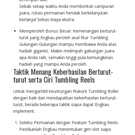
Sebab setiap waktu Anda membentuk campuran
juara, rotasi permainan hendak berkelanjutan
berlanjut bebas biaya ekstra.
Memperoleh Bonus Besar: Kemenangan berturut-
turut yang Engkau peroleh asal fitur Tumbling
Gulungan-Gulungan mampu membawa Anda atas
hadiah gigantic. Makin melimpah gabungan juara
apa Anda raih, semakin tinggi pula kemungkinan
hadiah yang mampu Anda peroleh.
Taktik Menang Keberhasilan Berturut-
turut serta Ciri Tumbling Reels
Untuk mengambil keuntungan feature Tumbling Roller
dengan baik dan mendapatkan keberhasilan berturut-
turut, berada beberapa taktik siapa dapat Engkau
implement:
Seleksi Permainan dengan Feature Tumbling Reels:
Pastikanlah Engkau menentukan gim slot siapa