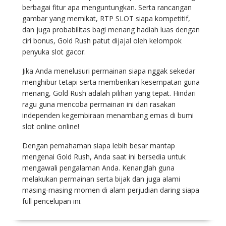
berbagai fitur apa menguntungkan. Serta rancangan
gambar yang memikat, RTP SLOT siapa kompetitif,
dan juga probabilitas bagi menang hadiah luas dengan
ciri bonus, Gold Rush patut dijajal oleh kelompok
penyuka slot gacor.
Jika Anda menelusuri permainan siapa nggak sekedar
menghibur tetapi serta memberikan kesempatan guna
menang, Gold Rush adalah pilihan yang tepat. Hindari
ragu guna mencoba permainan ini dan rasakan
independen kegembiraan menambang emas di bumi
slot online online!
Dengan pemahaman siapa lebih besar mantap
mengenai Gold Rush, Anda saat ini bersedia untuk
mengawali pengalaman Anda. Kenanglah guna
melakukan permainan serta bijak dan juga alami
masing-masing momen di alam perjudian daring siapa
full pencelupan ini.