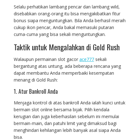
Selalu perhatikan lambang pencar dan lambang wild,
disebabkan orang-orang itu bisa mengakibatkan fitur
bonus siapa menguntungkan. Bila Anda berhasil meraih
cukup ikon pencar, Anda bakal memasuki putaran
cuma-cuma yang bisa sekali menguntungkan.
Taktik untuk Mengalahkan di Gold Rush
Walaupun permainan slot gacor
ace777
sekali
bergantung atas untung, ada beberapa rencana yang
dapat membantu Anda memperbaiki kesempatan
menang di Gold Rush:
1. Atur Bankroll Anda
Menjaga kontrol di atas bankroll Anda ialah kunci untuk
bermain slot online bersama bijak. Pilih kendala
kerugian dan juga keberhasilan sebelum ini memulai
bermain-main, dan patuhi limit yang dimaksud bagi
menghindari kehilangan lebih banyak asal siapa Anda
bisa.