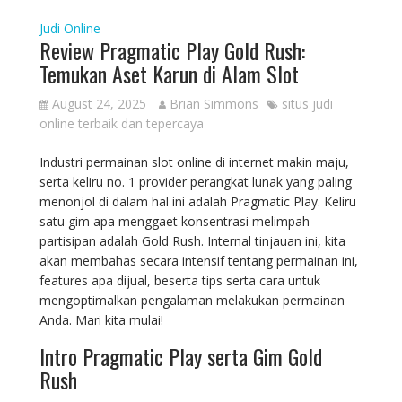
Judi Online
Review Pragmatic Play Gold Rush:
Temukan Aset Karun di Alam Slot
August 24, 2025
Brian Simmons
situs judi
online terbaik dan tepercaya
Industri permainan slot online di internet makin maju,
serta keliru no. 1 provider perangkat lunak yang paling
menonjol di dalam hal ini adalah Pragmatic Play. Keliru
satu gim apa menggaet konsentrasi melimpah
partisipan adalah Gold Rush. Internal tinjauan ini, kita
akan membahas secara intensif tentang permainan ini,
features apa dijual, beserta tips serta cara untuk
mengoptimalkan pengalaman melakukan permainan
Anda. Mari kita mulai!
Intro Pragmatic Play serta Gim Gold
Rush