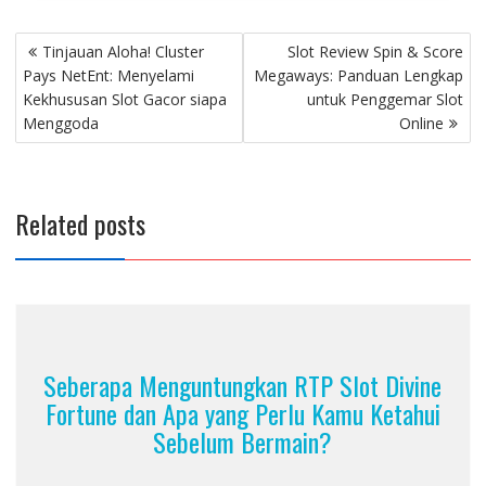
Post
Tinjauan Aloha! Cluster
Slot Review Spin & Score
navigation
Pays NetEnt: Menyelami
Megaways: Panduan Lengkap
Kekhususan Slot Gacor siapa
untuk Penggemar Slot
Menggoda
Online
Related posts
Seberapa Menguntungkan RTP Slot Divine
Fortune dan Apa yang Perlu Kamu Ketahui
Sebelum Bermain?