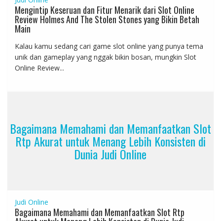
Mengintip Keseruan dan Fitur Menarik dari Slot Online
Review Holmes And The Stolen Stones yang Bikin Betah
Main
Kalau kamu sedang cari game slot online yang punya tema
unik dan gameplay yang nggak bikin bosan, mungkin Slot
Online Review...
Bagaimana Memahami dan Memanfaatkan Slot
Rtp Akurat untuk Menang Lebih Konsisten di
Dunia Judi Online
Judi Online
Bagaimana Memahami dan Memanfaatkan Slot Rtp