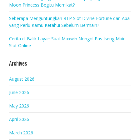
Moon Princess Begitu Memikat?
Seberapa Menguntungkan RTP Slot Divine Fortune dan Apa
yang Perlu Kamu Ketahui Sebelum Bermain?
Cerita di Balik Layar: Saat Maxwin Nongol Pas Iseng Main
Slot Online
Archives
August 2026
June 2026
May 2026
April 2026
March 2026