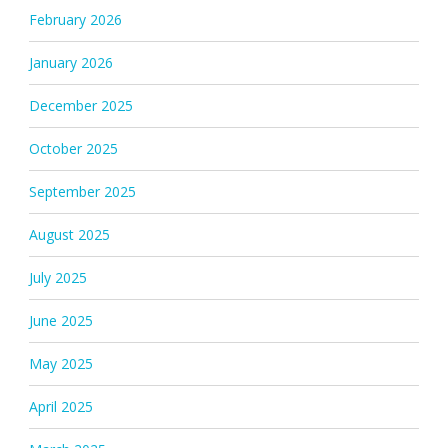
February 2026
January 2026
December 2025
October 2025
September 2025
August 2025
July 2025
June 2025
May 2025
April 2025