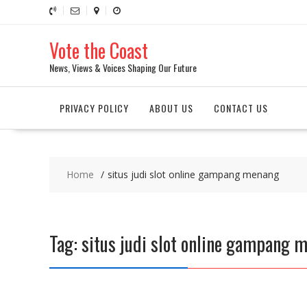
Skip
to
content
Vote the Coast
News, Views & Voices Shaping Our Future
PRIVACY POLICY
ABOUT US
CONTACT US
Home
situs judi slot online gampang menang
Tag:
situs judi slot online gampang 