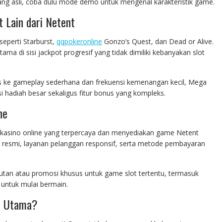
ng asli, coba dulu mode demo untuk mengenal karakteristik game.
 Lain dari Netent
seperti Starburst,
qqpokeronline
Gonzo’s Quest, dan Dead or Alive.
ma di sisi jackpot progresif yang tidak dimiliki kebanyakan slot
us ke gameplay sederhana dan frekuensi kemenangan kecil, Mega
hadiah besar sekaligus fitur bonus yang kompleks.
ne
s kasino online yang terpercaya dan menyediakan game Netent
si resmi, layanan pelanggan responsif, serta metode pembayaran
tan atau promosi khusus untuk game slot tertentu, termasuk
 untuk mulai bermain.
an Utama?