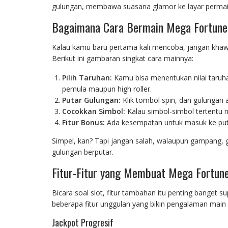
gulungan, membawa suasana glamor ke layar perma
Bagaimana Cara Bermain Mega Fortun
Kalau kamu baru pertama kali mencoba, jangan khawa
Berikut ini gambaran singkat cara mainnya:
Pilih Taruhan:
Kamu bisa menentukan nilai taruhan
pemula maupun high roller.
Putar Gulungan:
Klik tombol spin, dan gulungan 
Cocokkan Simbol:
Kalau simbol-simbol tertentu 
Fitur Bonus:
Ada kesempatan untuk masuk ke put
Simpel, kan? Tapi jangan salah, walaupun gampang, 
gulungan berputar.
Fitur-Fitur yang Membuat Mega Fortune
Bicara soal slot, fitur tambahan itu penting bange
beberapa fitur unggulan yang bikin pengalaman main
Jackpot Progresif