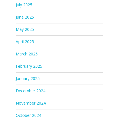
July 2025
June 2025
May 2025
April 2025
March 2025
February 2025
January 2025
December 2024
November 2024
October 2024