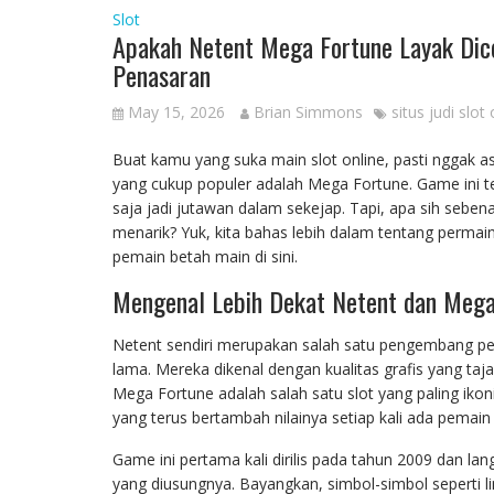
Slot
Apakah Netent Mega Fortune Layak Dico
Penasaran
May 15, 2026
Brian Simmons
situs judi sl
Buat kamu yang suka main slot online, pasti nggak 
yang cukup populer adalah Mega Fortune. Game ini te
saja jadi jutawan dalam sekejap. Tapi, apa sih seb
menarik? Yuk, kita bahas lebih dalam tentang permain
pemain betah main di sini.
Mengenal Lebih Dekat Netent dan Mega
Netent sendiri merupakan salah satu pengembang per
lama. Mereka dikenal dengan kualitas grafis yang taja
Mega Fortune adalah salah satu slot yang paling iko
yang terus bertambah nilainya setiap kali ada pema
Game ini pertama kali dirilis pada tahun 2009 dan l
yang diusungnya. Bayangkan, simbol-simbol seperti