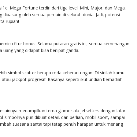
sif di Mega Fortune terdiri dari tiga level: Mini, Major, dan Mega.
ng dipasang oleh semua pemain di seluruh dunia. Jadi, potensi
a rupiah!
memicu fitur bonus. Selama putaran gratis ini, semua kemenangan
ga uang yang didapat bisa berlipat ganda.
ebih simbol scatter berupa roda keberuntungan. Di sinilah kamu
atau jackpot progresif. Rasanya seperti ikut undian berhadiah
Desainnya menampilkan tema glamor ala jetsetters dengan latar
-simbolnya pun dibuat detail, dari berlian, mobil sport, sampai
mbah suasana santai tapi tetap penuh harapan untuk menang