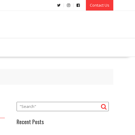
Contact Us
Recent Posts