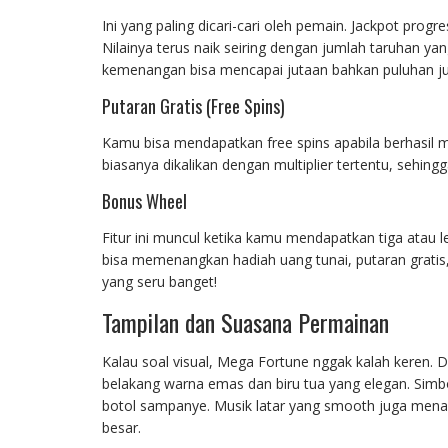
Ini yang paling dicari-cari oleh pemain. Jackpot progre
Nilainya terus naik seiring dengan jumlah taruhan ya
kemenangan bisa mencapai jutaan bahkan puluhan jut
Putaran Gratis (Free Spins)
Kamu bisa mendapatkan free spins apabila berhasil 
biasanya dikalikan dengan multiplier tertentu, sehing
Bonus Wheel
Fitur ini muncul ketika kamu mendapatkan tiga atau l
bisa memenangkan hadiah uang tunai, putaran gratis, 
yang seru banget!
Tampilan dan Suasana Permainan
Kalau soal visual, Mega Fortune nggak kalah keren. 
belakang warna emas dan biru tua yang elegan. Simbol
botol sampanye. Musik latar yang smooth juga mena
besar.