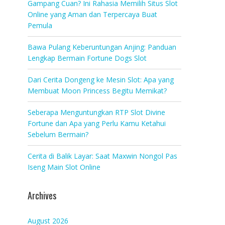
Gampang Cuan? Ini Rahasia Memilih Situs Slot
Online yang Aman dan Terpercaya Buat
Pemula
Bawa Pulang Keberuntungan Anjing: Panduan
Lengkap Bermain Fortune Dogs Slot
Dari Cerita Dongeng ke Mesin Slot: Apa yang
Membuat Moon Princess Begitu Memikat?
Seberapa Menguntungkan RTP Slot Divine
Fortune dan Apa yang Perlu Kamu Ketahui
Sebelum Bermain?
Cerita di Balik Layar: Saat Maxwin Nongol Pas
Iseng Main Slot Online
Archives
August 2026