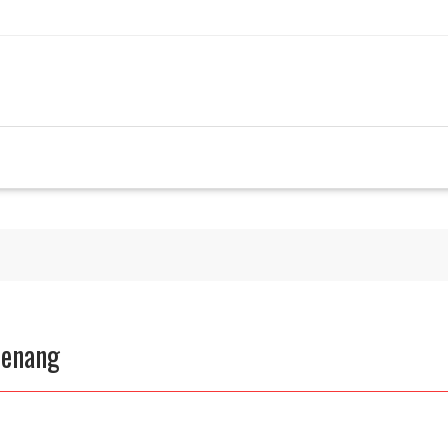
menang