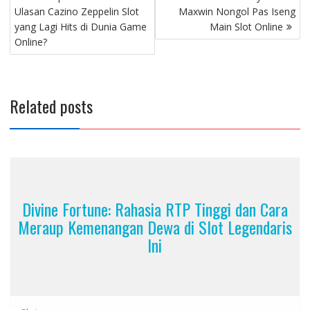
navigation
Ulasan Cazino Zeppelin Slot
Maxwin Nongol Pas Iseng
yang Lagi Hits di Dunia Game
Main Slot Online
Online?
Related posts
Divine Fortune: Rahasia RTP Tinggi dan Cara
Meraup Kemenangan Dewa di Slot Legendaris
Ini