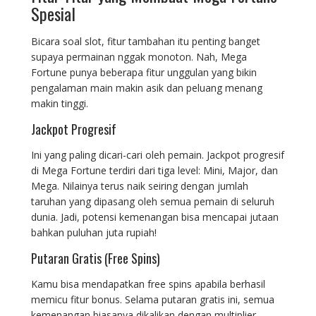
Spesial
Bicara soal slot, fitur tambahan itu penting banget
supaya permainan nggak monoton. Nah, Mega
Fortune punya beberapa fitur unggulan yang bikin
pengalaman main makin asik dan peluang menang
makin tinggi.
Jackpot Progresif
Ini yang paling dicari-cari oleh pemain. Jackpot progresif
di Mega Fortune terdiri dari tiga level: Mini, Major, dan
Mega. Nilainya terus naik seiring dengan jumlah
taruhan yang dipasang oleh semua pemain di seluruh
dunia. Jadi, potensi kemenangan bisa mencapai jutaan
bahkan puluhan juta rupiah!
Putaran Gratis (Free Spins)
Kamu bisa mendapatkan free spins apabila berhasil
memicu fitur bonus. Selama putaran gratis ini, semua
kemenangan biasanya dikalikan dengan multiplier