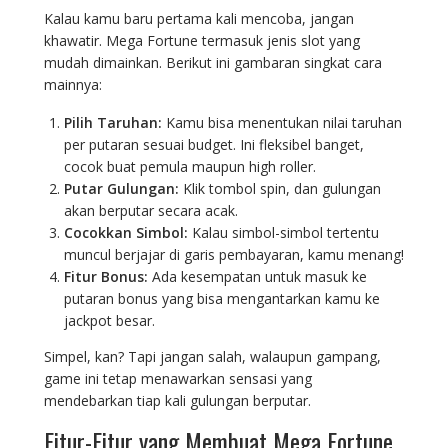
Kalau kamu baru pertama kali mencoba, jangan
khawatir. Mega Fortune termasuk jenis slot yang
mudah dimainkan. Berikut ini gambaran singkat cara
mainnya:
Pilih Taruhan:
Kamu bisa menentukan nilai taruhan
per putaran sesuai budget. Ini fleksibel banget,
cocok buat pemula maupun high roller.
Putar Gulungan:
Klik tombol spin, dan gulungan
akan berputar secara acak.
Cocokkan Simbol:
Kalau simbol-simbol tertentu
muncul berjajar di garis pembayaran, kamu menang!
Fitur Bonus:
Ada kesempatan untuk masuk ke
putaran bonus yang bisa mengantarkan kamu ke
jackpot besar.
Simpel, kan? Tapi jangan salah, walaupun gampang,
game ini tetap menawarkan sensasi yang
mendebarkan tiap kali gulungan berputar.
Fitur-Fitur yang Membuat Mega Fortune