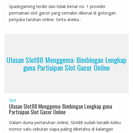
Spadegaming terdiri dari tidak benar no. 1 provider
permainan slot gacor yang semakin dikenal di golongan
penyuka taruhan online. Serta aneka...
Ulasan Slot88 Menggema: Bimbingan Lengkap
guna Partisipan Slot Gacor Online
Slot
Ulasan Slot88 Menggema: Bimbingan Lengkap guna
Partisipan Slot Gacor Online
Dalam dunia pertaruhan online, Slot88 sudah beralih keliru
nomor satu sebutan siapa paling diketahui di kalangan