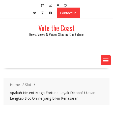
Skip
to
Contact Us
content
Vote the Coast
News, Views & Voices Shaping Our Future
Home
Slot
Apakah Netent Mega Fortune Layak Dicoba? Ulasan
Lengkap Slot Online yang Bikin Penasaran