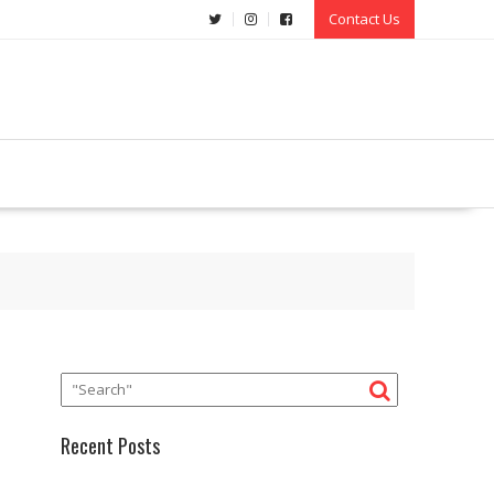
Contact Us
Recent Posts