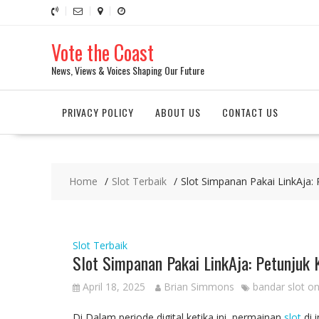
Skip
to
content
Vote the Coast
News, Views & Voices Shaping Our Future
PRIVACY POLICY
ABOUT US
CONTACT US
Home
Slot Terbaik
Slot Simpanan Pakai LinkAja: 
Slot Terbaik
Slot Simpanan Pakai LinkAja: Petunjuk 
April 18, 2025
Brian Simmons
bandar slot on
Di Dalam periode digital ketika ini, permainan
slot
di 