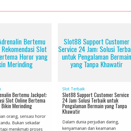
Adrenalin Bertemu
Slot88 Support Customer
: Rekomendasi Slot
Service 24 Jam: Solusi Terba
Bertema Horor yang
untuk Pengalaman Bermai
kin Merinding
yang Tanpa Khawatir
k
Slot Terbaik
enalin Bertemu Jackpot:
Slot88 Support Customer Service
si Slot Online Bertema
24 Jam: Solusi Terbaik untuk
 Bikin Merinding
Pengalaman Bermain yang Tanpa
Khawatir
ian orang, sensasi horor
Dalam dunia perjudian daring,
 candu. Bukan sekadar
kenyamanan dan keamanan
, tapi menikmati proses