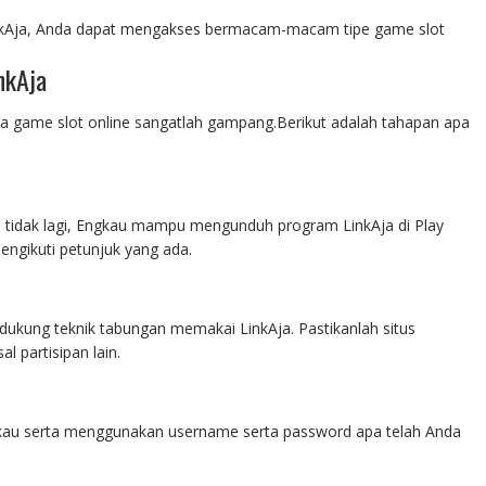
nkAja, Anda dapat mengakses bermacam-macam tipe game slot
nkAja
 game slot online sangatlah gampang.Berikut adalah tahapan apa
ka tidak lagi, Engkau mampu mengunduh program LinkAja di Play
ngikuti petunjuk yang ada.
ndukung teknik tabungan memakai LinkAja. Pastikanlah situs
l partisipan lain.
ngkau serta menggunakan username serta password apa telah Anda