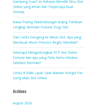
Gampang Cuan? Ini Rahasia Memilih Situs Slot
Online yang Aman dan Terpercaya Buat
Pemula
Bawa Pulang Keberuntungan Anjing: Panduan
Lengkap Bermain Fortune Dogs Slot
Dari Cerita Dongeng ke Mesin Slot: Apa yang
Membuat Moon Princess Begitu Memikat?
Seberapa Menguntungkan RTP Slot Divine
Fortune dan Apa yang Perlu Kamu Ketahui
Sebelum Bermain?
Cerita di Balik Layar: Saat Maxwin Nongol Pas
Iseng Main Slot Online
Archives
August 2026