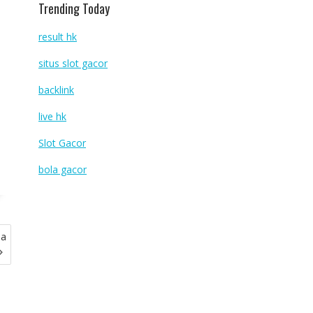
Trending Today
result hk
situs slot gacor
backlink
live hk
Slot Gacor
bola gacor
na