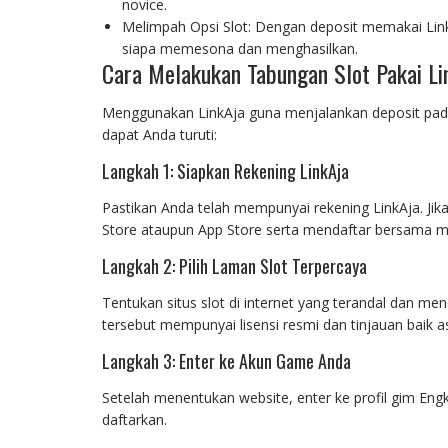
novice.
Melimpah Opsi Slot: Dengan deposit memakai Li
siapa memesona dan menghasilkan.
Cara Melakukan Tabungan Slot Pakai Li
Menggunakan LinkAja guna menjalankan deposit pada
dapat Anda turuti:
Langkah 1: Siapkan Rekening LinkAja
Pastikan Anda telah mempunyai rekening LinkAja. Ji
Store ataupun App Store serta mendaftar bersama me
Langkah 2: Pilih Laman Slot Terpercaya
Tentukan situs slot di internet yang terandal dan me
tersebut mempunyai lisensi resmi dan tinjauan baik asa
Langkah 3: Enter ke Akun Game Anda
Setelah menentukan website, enter ke profil gim E
daftarkan.