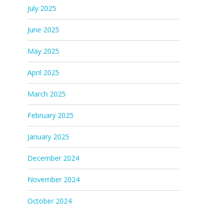
July 2025
June 2025
May 2025
April 2025
March 2025
February 2025
January 2025
December 2024
November 2024
October 2024