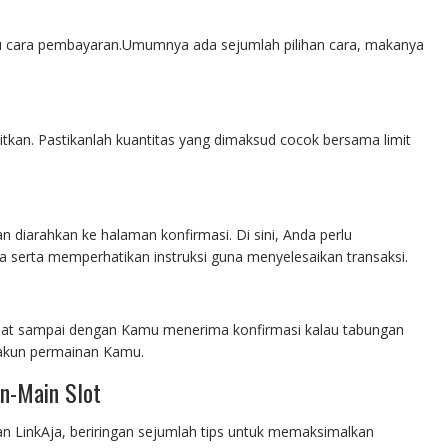
laku cara pembayaran.Umumnya ada sejumlah pilihan cara, makanya
itkan. Pastikanlah kuantitas yang dimaksud cocok bersama limit
 diarahkan ke halaman konfirmasi. Di sini, Anda perlu
a serta memperhatikan instruksi guna menyelesaikan transaksi.
aat sampai dengan Kamu menerima konfirmasi kalau tabungan
 akun permainan Kamu.
n-Main Slot
LinkAja, beriringan sejumlah tips untuk memaksimalkan