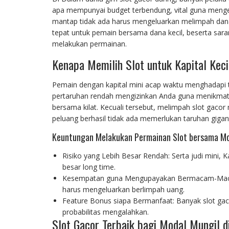
apa mempunyai budget terbendung, vital guna meng
mantap tidak ada harus mengeluarkan melimpah dana. 
tepat untuk pemain bersama dana kecil, beserta sar
melakukan permainan.
Kenapa Memilih Slot untuk Kapital Keci
Pemain dengan kapital mini acap waktu menghadapi 
pertaruhan rendah mengizinkan Anda guna menikmati 
bersama kilat. Kecuali tersebut, melimpah slot ga
peluang berhasil tidak ada memerlukan taruhan gigant
Keuntungan Melakukan Permainan Slot bersama Mo
Risiko yang Lebih Besar Rendah: Serta judi mini
besar long time.
Kesempatan guna Mengupayakan Bermacam-Macam 
harus mengeluarkan berlimpah uang.
Feature Bonus siapa Bermanfaat: Banyak slot g
probabilitas mengalahkan.
Slot Gacor Terbaik bagi Modal Mungil 