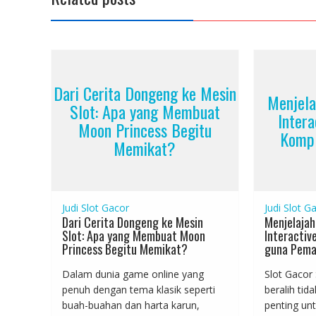
Dari Cerita Dongeng ke Mesin
Menjela
Slot: Apa yang Membuat
Intera
Moon Princess Begitu
Kompl
Memikat?
Judi Slot Gacor
Judi Slot G
Dari Cerita Dongeng ke Mesin
Menjelajah
Slot: Apa yang Membuat Moon
Interactiv
Princess Begitu Memikat?
guna Pema
Dalam dunia game online yang
Slot Gacor 
penuh dengan tema klasik seperti
beralih tid
buah-buahan dan harta karun,
penting un