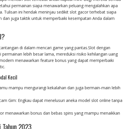
etahui permainan siapa menawarkan peluang mengalahkan apa
Tulisan ini hendak meninjau sedikit slot gacor terhebat siapa
an dan juga taktik untuk memperbaiki kesempatan Anda dalam
l?
tantangan di dalam mencari game yang pantas.Slot dengan
permainan lebih besar lama, mereduksi risiko kehilangan uang
cor modern menawarkan feature bonus yang dapat memperbaiki
ic.
dal Kecil
, Kamu mampu mengurangi kekalahan dan juga bermain-main lebih
Gim: Engkau dapat menelusuri aneka model slot online tanpa
acor menawarkan bonus dan bebas spins yang mampu menaikkan
di Tahun 2023