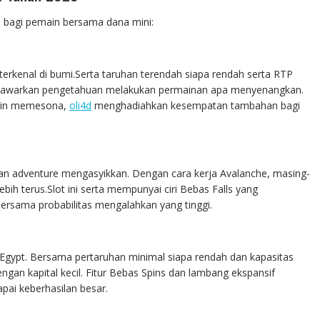
n bagi pemain bersama dana mini:
terkenal di bumi.Serta taruhan terendah siapa rendah serta RTP
ni menawarkan pengetahuan melakukan permainan apa menyenangkan.
akin memesona,
oli4d
menghadiahkan kesempatan tambahan bagi
an adventure mengasyikkan. Dengan cara kerja Avalanche, masing-
ih terus.Slot ini serta mempunyai ciri Bebas Falls yang
ersama probabilitas mengalahkan yang tinggi.
i Egypt. Bersama pertaruhan minimal siapa rendah dan kapasitas
engan kapital kecil. Fitur Bebas Spins dan lambang ekspansif
ai keberhasilan besar.