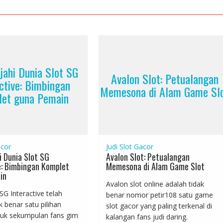
jahi Dunia Slot SG
Avalon Slot: Petualangan
ctive: Bimbingan
Memesona di Alam Game Sl
et guna Pemain
acor
Judi Slot Gacor
i Dunia Slot SG
Avalon Slot: Petualangan
e: Bimbingan Komplet
Memesona di Alam Game Slot
in
Avalon slot online adalah tidak
SG Interactive telah
benar nomor petir108 satu game
ak benar satu pilihan
slot gacor yang paling terkenal di
tuk sekumpulan fans gim
kalangan fans judi daring.