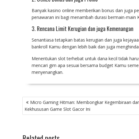
Banyak kasino online memberikan bonus dan juga pe
penawaran ini bagi menambah durasi bermain-main 
3. Rencana Limit Kerugian dan juga Kemenangan
Senantiasa tetapkan batas kerugian dan juga kejay
bankroll Kamu dengan lebih baik dan juga menghindar
Menentukan slot terhebat untuk dana kecil tidak har
mencari gim apa sesuai bersama budget Kamu seme
menyenangkan.
Post
Micro Gaming Hitman: Membongkar Kegembiraan dan
navigation
Kekhususan Game Slot Gacor Ini
Related posts