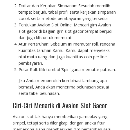
Daftar dan Kerjakan Simpanan: Sesudah memilih
tempat berjudi, tabel profil serta kerjakan simpanan
cocok serta metode pembayaran yang tersedia.
Tentukan Avalon Slot Online: Mencari gim Avalon
slot gacor di bagian gim slot gacor tempat berjudi
dan juga klik untuk memulai.
Atur Pertaruhan: Sebelum Ini memutar roll, rencana
kuantitas taruhan Kamu. Kamu dapat menyeleksi
nilai mata uang dan juga kuantitas coin per line
pembayaran.
Putar Roll: Klik tombol ‘Spin’ guna memutar putaran.
Jika Anda memperoleh kombinasi lambang apa
berhasil, Anda akan menerima pelunasan sesuai
serta tabel pelunasan.
Ciri-Ciri Menarik di Avalon Slot Gacor
Avalon slot tak hanya memberikan gameplay yang
simpel, tetapi serta dilengkapi dengan aneka fitur
memesona siapa menghasilkan gim bertambah seru.