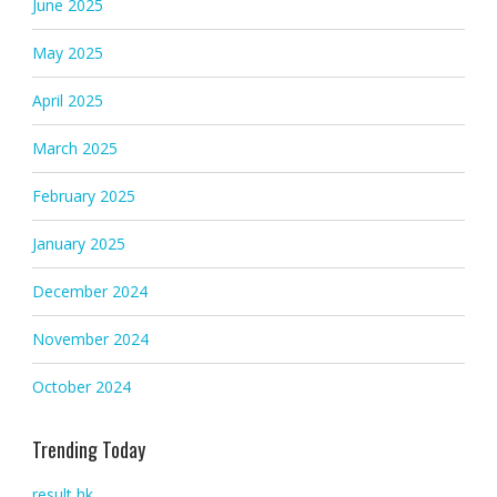
June 2025
May 2025
April 2025
March 2025
February 2025
January 2025
December 2024
November 2024
October 2024
Trending Today
result hk