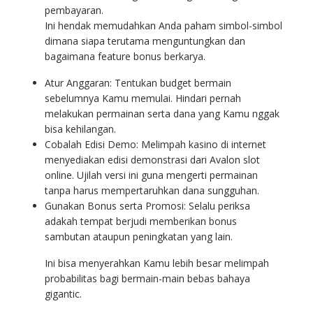
pembayaran.
Ini hendak memudahkan Anda paham simbol-simbol
dimana siapa terutama menguntungkan dan
bagaimana feature bonus berkarya.
Atur Anggaran: Tentukan budget bermain
sebelumnya Kamu memulai. Hindari pernah
melakukan permainan serta dana yang Kamu nggak
bisa kehilangan.
Cobalah Edisi Demo: Melimpah kasino di internet
menyediakan edisi demonstrasi dari Avalon slot
online. Ujilah versi ini guna mengerti permainan
tanpa harus mempertaruhkan dana sungguhan.
Gunakan Bonus serta Promosi: Selalu periksa
adakah tempat berjudi memberikan bonus
sambutan ataupun peningkatan yang lain.
Ini bisa menyerahkan Kamu lebih besar melimpah
probabilitas bagi bermain-main bebas bahaya
gigantic.