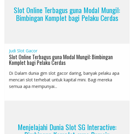
Slot Online Terbagus guna Modal Mungil:
Bimbingan Komplet bagi Pelaku Cerdas
Judi Slot Gacor
Slot Online Terbagus guna Modal Mungil: Bimbingan
Komplet bagi Pelaku Cerdas
Di Dalam dunia gim slot gacor daring, banyak pelaku apa
mencari slot terhebat untuk kapital mini. Bagi mereka
semua apa mempunyai...
Menjelajahi Dunia Slot SG Interactive: