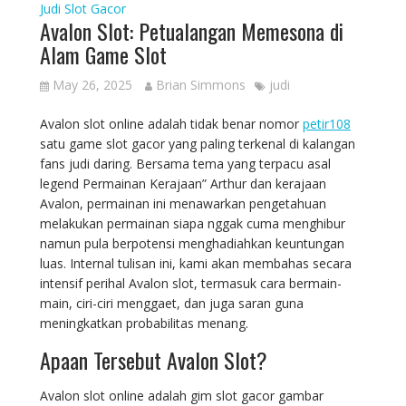
Judi Slot Gacor
Avalon Slot: Petualangan Memesona di
Alam Game Slot
May 26, 2025
Brian Simmons
judi
Avalon slot online adalah tidak benar nomor
petir108
satu game slot gacor yang paling terkenal di kalangan
fans judi daring. Bersama tema yang terpacu asal
legend Permainan Kerajaan” Arthur dan kerajaan
Avalon, permainan ini menawarkan pengetahuan
melakukan permainan siapa nggak cuma menghibur
namun pula berpotensi menghadiahkan keuntungan
luas. Internal tulisan ini, kami akan membahas secara
intensif perihal Avalon slot, termasuk cara bermain-
main, ciri-ciri menggaet, dan juga saran guna
meningkatkan probabilitas menang.
Apaan Tersebut Avalon Slot?
Avalon slot online adalah gim slot gacor gambar