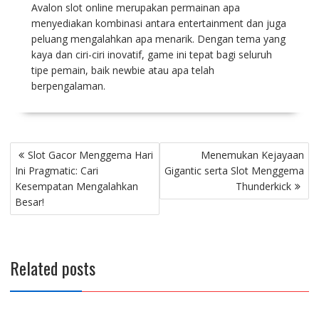
Avalon slot online merupakan permainan apa
menyediakan kombinasi antara entertainment dan juga
peluang mengalahkan apa menarik. Dengan tema yang
kaya dan ciri-ciri inovatif, game ini tepat bagi seluruh
tipe pemain, baik newbie atau apa telah
berpengalaman.
Post
Slot Gacor Menggema Hari
Menemukan Kejayaan
navigation
Ini Pragmatic: Cari
Gigantic serta Slot Menggema
Kesempatan Mengalahkan
Thunderkick
Besar!
Related posts