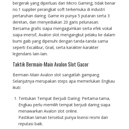
bergerak yang diperluas dari Micro Gaming, tidak benar
no.1 supplier perangkat soft terkemuka di industri
pertaruhan daring. Game ini punya 5 putaran serta 3
deretan, dan menyediakan 20 garis pelunasan.
Bersama grafis siapa mengagumkan serta efek vokal
siapa imersif, Avalon slot mengangkut pelaku ke dalam
bumi gaib yang dipenuhi dengan tanda-tanda sama
seperti Excalibur, Grail, serta karakter-karakter
legendaris lain-lain.
Taktik Bermain-Main Avalon Slot Gacor
Bermain-Main Avalon slot sangatlah gampang.
Selanjutnya merupakan steps apa memerlukan Engkau
ikuti:
Tentukan Tempat Berjudi Daring: Pertama-tama,
Engkau perlu memilih tempat berjudi daring siapa
menawarkan Avalon slot online.
Pastikan laman tersebut punya lisensi resmi dan
reputasi baik.