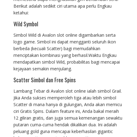
Berikut adalah sedikit ciri utama apa perlu Engkau
ketahui:
Wild Symbol
Simbol Wild di Avalon slot online digambarkan serta
logo game. Simbol ini dapat mengganti seluruh ikon
berbeda (kecuali Scatter) bagi memudahkan
menciptakan kombinasi yang berhasil.Waktu Engkau
mendapatkan simbol Wild, probabilitas bagi mencapai
kejayaan semakin menjulang.
Scatter Simbol dan Free Spins
Lambang Tebar di Avalon slot online ialah simbol Grail.
Jika Anda sukses memperoleh tiga atau lebih simbol
Scatter di mana hanya di gulungan, Anda akan memicu
ciri Gratis Spins. Dalam feature ini, Anda bakal meraih
12 giliran gratis, dan juga semua kemenangan sewaktu
putaran cuma-cuma hendak dikalikan dua. Ini adalah
peluang gold guna mencapai keberhasilan gigantic