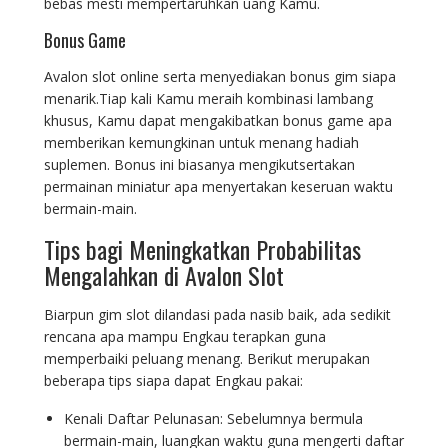
bebas mesti mempertaruhkan uang Kamu.
Bonus Game
Avalon slot online serta menyediakan bonus gim siapa
menarik.Tiap kali Kamu meraih kombinasi lambang
khusus, Kamu dapat mengakibatkan bonus game apa
memberikan kemungkinan untuk menang hadiah
suplemen. Bonus ini biasanya mengikutsertakan
permainan miniatur apa menyertakan keseruan waktu
bermain-main.
Tips bagi Meningkatkan Probabilitas
Mengalahkan di Avalon Slot
Biarpun gim slot dilandasi pada nasib baik, ada sedikit
rencana apa mampu Engkau terapkan guna
memperbaiki peluang menang. Berikut merupakan
beberapa tips siapa dapat Engkau pakai:
Kenali Daftar Pelunasan: Sebelumnya bermula
bermain-main, luangkan waktu guna mengerti daftar