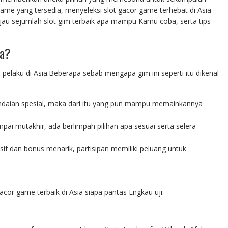
me yang tersedia, menyeleksi slot gacor game terhebat di Asia
au sejumlah slot gim terbaik apa mampu Kamu coba, serta tips
ia?
n pelaku di Asia.Beberapa sebab mengapa gim ini seperti itu dikenal
ndaian spesial, maka dari itu yang pun mampu memainkannya
ai mutakhir, ada berlimpah pilihan apa sesuai serta selera
if dan bonus menarik, partisipan memiliki peluang untuk
or game terbaik di Asia siapa pantas Engkau uji: