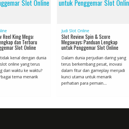
nggemar Slot Online
untuk Penggemar Slot Onli
line
Judi Slot Online
w Reel King Mega:
Slot Review Spin & Score
engkap dan Terbaru
Megaways: Panduan Lengkap
gemar Slot Online
untuk Penggemar Slot Online
 tidak kenal dengan dunia
Dalam dunia perjudian daring yang
lot online yang terus
terus berkembang pesat, inovasi
 dari waktu ke waktu?
dalam fitur dan gameplay menjadi
bagai tema menarik
kunci utama untuk menarik
perhatian para pemain....