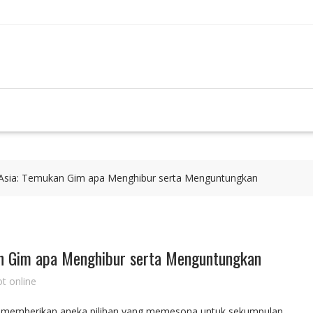
di Asia: Temukan Gim apa Menghibur serta Menguntungkan
kan Gim apa Menghibur serta Menguntungkan
ot online
at, memberikan aneka pilihan yang memesona untuk sekumpulan