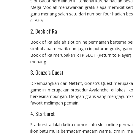
Slot Gacor permainan ini terkenal karena hadiah besar
Mega Moolah menawarkan grafik siapa memikat ser
guna menang salah satu dari number four hadiah besa
di Asia.
2. Book of Ra
Book of Ra adalah slot online permainan bertema p
simbol apa menarik dan juga ciri putaran gratis, game
Book of Ra merupakan RTP SLOT (Return to Player) 
menang.
3. Gonzo’s Quest
Dikembangkan dari NetEnt, Gonzo’s Quest merupakan 
game ini merupakan prosedur Avalanche, di lokasi i
berkesinambungan. Dengan grafis yang mengagumkan
favorit melimpah pemain.
4. Starburst
Starburst adalah keliru nomor satu slot online perm
ikon batu mulia bermacam-macam warna, gim ini me