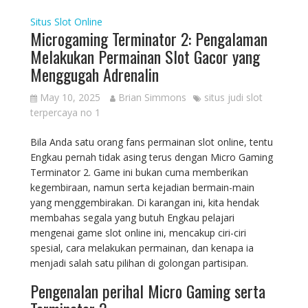
Situs Slot Online
Microgaming Terminator 2: Pengalaman
Melakukan Permainan Slot Gacor yang
Menggugah Adrenalin
May 10, 2025
Brian Simmons
situs judi slot
terpercaya no 1
Bila Anda satu orang fans permainan slot online, tentu
Engkau pernah tidak asing terus dengan Micro Gaming
Terminator 2. Game ini bukan cuma memberikan
kegembiraan, namun serta kejadian bermain-main
yang menggembirakan. Di karangan ini, kita hendak
membahas segala yang butuh Engkau pelajari
mengenai game slot online ini, mencakup ciri-ciri
spesial, cara melakukan permainan, dan kenapa ia
menjadi salah satu pilihan di golongan partisipan.
Pengenalan perihal Micro Gaming serta