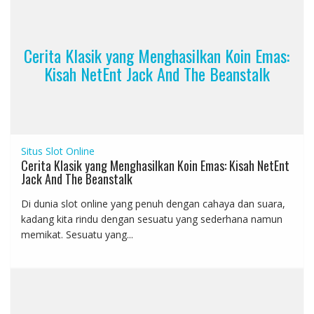
Cerita Klasik yang Menghasilkan Koin Emas:
Kisah NetEnt Jack And The Beanstalk
Situs Slot Online
Cerita Klasik yang Menghasilkan Koin Emas: Kisah NetEnt
Jack And The Beanstalk
Di dunia slot online yang penuh dengan cahaya dan suara,
kadang kita rindu dengan sesuatu yang sederhana namun
memikat. Sesuatu yang...