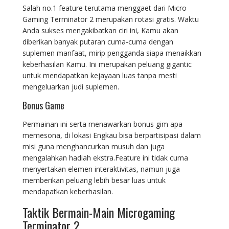
Salah no.1 feature terutama menggaet dari Micro
Gaming Terminator 2 merupakan rotasi gratis. Waktu
Anda sukses mengakibatkan ciri ini, Kamu akan
diberikan banyak putaran cuma-cuma dengan
suplemen manfaat, mirip pengganda siapa menaikkan
keberhasilan Kamu. Ini merupakan peluang gigantic
untuk mendapatkan kejayaan luas tanpa mesti
mengeluarkan judi suplemen.
Bonus Game
Permainan ini serta menawarkan bonus gim apa
memesona, di lokasi Engkau bisa berpartisipasi dalam
misi guna menghancurkan musuh dan juga
mengalahkan hadiah ekstra.Feature ini tidak cuma
menyertakan elemen interaktivitas, namun juga
memberikan peluang lebih besar luas untuk
mendapatkan keberhasilan.
Taktik Bermain-Main Microgaming
Terminator 2