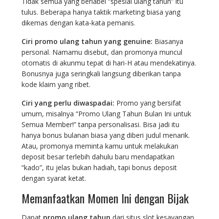
Tidak semua yang berlabel “spesial ulang tahun” itu
tulus. Beberapa hanya taktik marketing biasa yang
dikemas dengan kata-kata pemanis.
Ciri promo ulang tahun yang genuine:
Biasanya
personal. Namamu disebut, dan promonya muncul
otomatis di akunmu tepat di hari-H atau mendekatinya.
Bonusnya juga seringkali langsung diberikan tanpa
kode klaim yang ribet.
Ciri yang perlu diwaspadai:
Promo yang bersifat
umum, misalnya “Promo Ulang Tahun Bulan Ini untuk
Semua Member!” tanpa personalisasi. Bisa jadi itu
hanya bonus bulanan biasa yang diberi judul menarik.
Atau, promonya meminta kamu untuk melakukan
deposit besar terlebih dahulu baru mendapatkan
“kado”, itu jelas bukan hadiah, tapi bonus deposit
dengan syarat ketat.
Memanfaatkan Momen Ini dengan Bijak
Dapat
promo ulang tahun
dari situs slot kesayangan