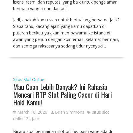
lisensi resmi dan reputasi yang baik untuk pengalaman
bermain yang aman dan adil.
Jadi, apakah kamu siap untuk bertualang bersama Jack?
Siapa tahu, kacang ajaib yang kamu dapatkan di
putaran berikutnya akan membawamu ke istana di
awan yang penuh dengan koin emas. Selamat bermain,
dan semoga raksasanya sedang tidur nyenyak!…
Situs Slot Online
Mau Cuan Lebih Banyak? Ini Rahasia
Mencari RTP Slot Paling Gacor di Hari
Hoki Kamu!
March 16, 2026
Brian Simmons
situs slot
online 24 jam
Bicara soal permainan slot online, pasti yang ada di