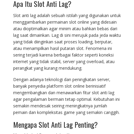
Apa Itu Slot Anti Lag?
Slot anti lag adalah sebuah istilah yang digunakan untuk
menggambarkan permainan slot online yang didesain
atau dioptimalkan agar minim atau bahkan bebas dari
lag saat dimainkan. Lag di sini merujuk pada jeda waktu
yang tidak diinginkan saat proses loading, berputar,
atau menampilkan hasil putaran slot. Fenomena ini
sering terjadi karena berbagai faktor seperti koneksi
internet yang tidak stabil, server yang overload, atau
perangkat yang kurang mendukung.
Dengan adanya teknologi dan peningkatan server,
banyak penyedia platform slot online berinisiatif
mengembangkan dan menawarkan fitur slot anti lag
agar pengalaman bermain tetap optimal. Kebutuhan ini
semakin mendesak seiring meningkatnya jumlah
pemain dan kompleksitas game yang semakin canggih.
Mengapa Slot Anti Lag Penting?