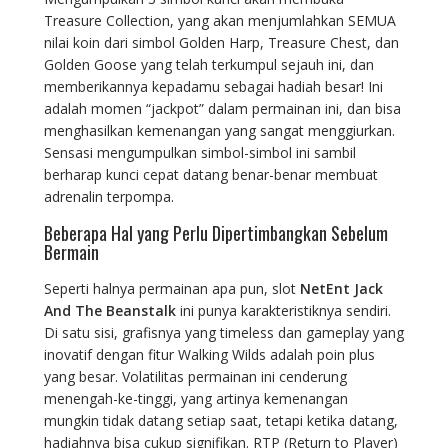
Treasure Collection, yang akan menjumlahkan SEMUA
nilai koin dari simbol Golden Harp, Treasure Chest, dan
Golden Goose yang telah terkumpul sejauh ini, dan
memberikannya kepadamu sebagai hadiah besar! Ini
adalah momen “jackpot” dalam permainan ini, dan bisa
menghasilkan kemenangan yang sangat menggiurkan.
Sensasi mengumpulkan simbol-simbol ini sambil
berharap kunci cepat datang benar-benar membuat
adrenalin terpompa.
Beberapa Hal yang Perlu Dipertimbangkan Sebelum
Bermain
Seperti halnya permainan apa pun, slot
NetEnt Jack
And The Beanstalk
ini punya karakteristiknya sendiri.
Di satu sisi, grafisnya yang timeless dan gameplay yang
inovatif dengan fitur Walking Wilds adalah poin plus
yang besar. Volatilitas permainan ini cenderung
menengah-ke-tinggi, yang artinya kemenangan
mungkin tidak datang setiap saat, tetapi ketika datang,
hadiahnya bisa cukup signifikan. RTP (Return to Player)