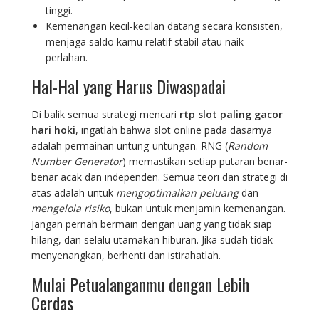
tinggi.
Kemenangan kecil-kecilan datang secara konsisten,
menjaga saldo kamu relatif stabil atau naik
perlahan.
Hal-Hal yang Harus Diwaspadai
Di balik semua strategi mencari
rtp slot paling gacor
hari hoki
, ingatlah bahwa slot online pada dasarnya
adalah permainan untung-untungan. RNG (
Random
Number Generator
) memastikan setiap putaran benar-
benar acak dan independen. Semua teori dan strategi di
atas adalah untuk
mengoptimalkan peluang
dan
mengelola risiko
, bukan untuk menjamin kemenangan.
Jangan pernah bermain dengan uang yang tidak siap
hilang, dan selalu utamakan hiburan. Jika sudah tidak
menyenangkan, berhenti dan istirahatlah.
Mulai Petualanganmu dengan Lebih
Cerdas