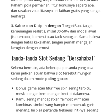
Pahami pola permainan, fitur bonusnya seperti apa,
dan rasakan volatilitasnya. Ini latihan gratis yang sangat
berharga.
3. Sabar dan Disiplin dengan Target
Buat target
kemenangan realistis, misal 30-50% dari modal awal.
Jika tercapai, berhenti atau tarik sebagian. Sama halnya
dengan batas kekalahan. Jangan pernah mengejar
kerugian dengan emosi.
Tanda-Tanda Slot Sedang “Bersahabat”
Selama bermain, ada beberapa pertanda yang bisa
kamu jadikan acuan bahwa slot tersebut mungkin
sedang dalam mode
paling gacor
:
Bonus game atau fitur free spin sering terpicu,
meski dengan kemenangan kecil di dalamnya.
Kamu sering mendapatkan “almost win” atau
kombinasi simbol yang hampir membentuk garis
menang. Ini bisa pertanda frekuensi hit-nya sedang