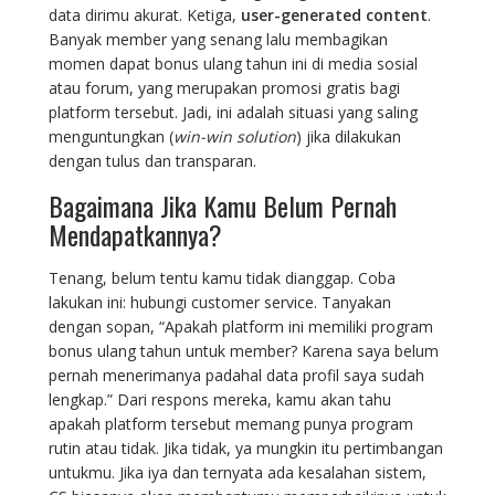
data dirimu akurat. Ketiga,
user-generated content
.
Banyak member yang senang lalu membagikan
momen dapat bonus ulang tahun ini di media sosial
atau forum, yang merupakan promosi gratis bagi
platform tersebut. Jadi, ini adalah situasi yang saling
menguntungkan (
win-win solution
) jika dilakukan
dengan tulus dan transparan.
Bagaimana Jika Kamu Belum Pernah
Mendapatkannya?
Tenang, belum tentu kamu tidak dianggap. Coba
lakukan ini: hubungi customer service. Tanyakan
dengan sopan, “Apakah platform ini memiliki program
bonus ulang tahun untuk member? Karena saya belum
pernah menerimanya padahal data profil saya sudah
lengkap.” Dari respons mereka, kamu akan tahu
apakah platform tersebut memang punya program
rutin atau tidak. Jika tidak, ya mungkin itu pertimbangan
untukmu. Jika iya dan ternyata ada kesalahan sistem,