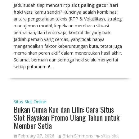
Jadi, sudah siap mencari
rtp slot paling gacor hari
hoki
versi kamu sendiri? Kuncinya adalah kombinasi
antara pengetahuan teknis (RTP & Volatilitas), strategi
manajemen modal, kepekaan membaca situasi
permainan, dan tentu saja, kontrol diri yang baik.
Jadilah pemain yang cerdas, yang tidak hanya
mengandalkan faktor keberuntungan buta, tetapi juga
memainkan peran aktif dalam menentukan hasil akhir.
Selamat bermain dan semoga hoki selalu menyertai
setiap putaranmu!…
Situs Slot Online
Bukan Cuma Kue dan Lilin: Cara Situs
Slot Rayakan Promo Ulang Tahun untuk
Member Setia
February 27, 2026
Brian Simmons
situs slot