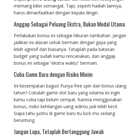
memang bikin semangat. Tapi, seperti hadiah lainnya,
harus dimanfaatkan dengan kepala dingin.
Anggap Sebagai Peluang Ekstra, Bukan Modal Utama
Perlakukan bonus ini sebagai hiburan tambahan. Jangan
jadikan ini alasan untuk bermain dengan gaya yang
lebih agresif dari biasanya. Tetaplah pada batasan
budget yang sudah kamu rencanakan, dan anggap
bonus ini sebagai “ekstra waktu” bermain.
Coba Game Baru dengan Risiko Minim
Ini kesempatan bagus! Punya free spin dari bonus ulang
tahun? Cobalah game slot baru yang selama ini ingin
kamu coba tapi belum sempat. Karena menggunakan
bonus, risiko kehilangan uang aslimu jadi lebih kecil.
Siapa tahu justru di game baru itu luck-mu sedang
beruntung.
Jangan Lupa, Tetaplah Bertanggung Jawab