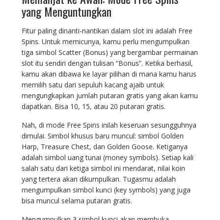
yang Menguntungkan
Fitur paling dinanti-nantikan dalam slot ini adalah Free
Spins. Untuk memicunya, kamu perlu mengumpulkan
tiga simbol Scatter (Bonus) yang bergambar permainan
slot itu sendiri dengan tulisan “Bonus”. Ketika berhasil,
kamu akan dibawa ke layar pilihan di mana kamu harus
memilih satu dari sepuluh kacang ajaib untuk
mengungkapkan jumlah putaran gratis yang akan kamu
dapatkan. Bisa 10, 15, atau 20 putaran gratis.
Nah, di mode Free Spins inilah keseruan sesungguhnya
dimulai. Simbol khusus baru muncul: simbol Golden
Harp, Treasure Chest, dan Golden Goose. Ketiganya
adalah simbol uang tunai (money symbols). Setiap kali
salah satu dari ketiga simbol ini mendarat, nilai koin
yang tertera akan dikumpulkan. Tugasmu adalah
mengumpulkan simbol kunci (key symbols) yang juga
bisa muncul selama putaran gratis.
Mengumpulkan 3 simbol kunci akan membuka