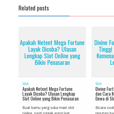
Related posts
Apakah Netent Mega Fortune
Divine F
Layak Dicoba? Ulasan
Tinggi
Lengkap Slot Online yang
Kemenan
Bikin Penasaran
L
Slot
Slot
Apakah Netent Mega Fortune
Divine For
Layak Dicoba? Ulasan Lengkap
dan Cara 
Slot Online yang Bikin Penasaran
Dewa di Sl
Buat kamu yang suka main slot
Bicara soal
online, pasti nggak asing lagi
reputasi ba