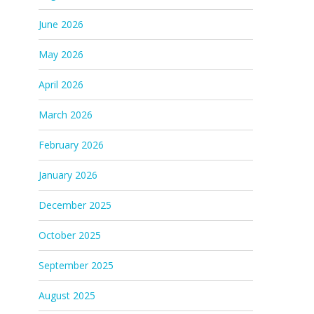
June 2026
May 2026
April 2026
March 2026
February 2026
January 2026
December 2025
October 2025
September 2025
August 2025