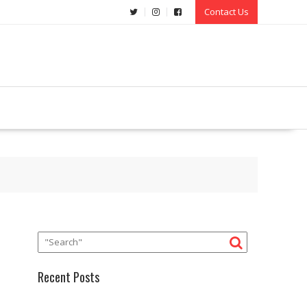
Contact Us
Recent Posts