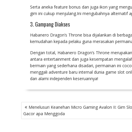
Serta aneka feature bonus dan juga ikon yang mengun
gim ini cukup menjulang.Ini mengubahnya alternatif
3. Gampang Diakses
Habanero Dragon’s Throne bisa dijalankan di berbaga
kemudahan kepada pelaku guna merasakan permainan 
Dengan total, Habanero Dragon’s Throne merupakan
antara entertainment dan juga kesempatan mengalahka
bermain yang sederhana disadari, permainan ini coc
menggali adventure baru internal dunia game slot onl
dan alami independen keseruannya!
Post
Menelusuri Keanehan Micro Gaming Avalon II: Gim Slo
navigation
Gacor apa Menggoda