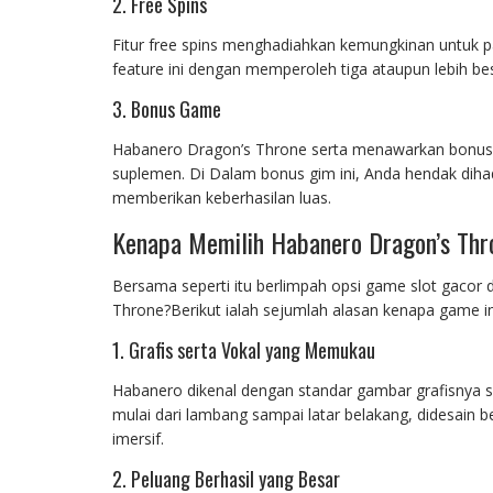
2. Free Spins
Fitur free spins menghadiahkan kemungkinan untuk p
feature ini dengan memperoleh tiga ataupun lebih besa
3. Bonus Game
Habanero Dragon’s Throne serta menawarkan bonus
suplemen. Di Dalam bonus gim ini, Anda hendak dih
memberikan keberhasilan luas.
Kenapa Memilih Habanero Dragon’s Thr
Bersama seperti itu berlimpah opsi game slot gacor
Throne?Berikut ialah sejumlah alasan kenapa game in
1. Grafis serta Vokal yang Memukau
Habanero dikenal dengan standar gambar grafisnya sia
mulai dari lambang sampai latar belakang, didesain
imersif.
2. Peluang Berhasil yang Besar