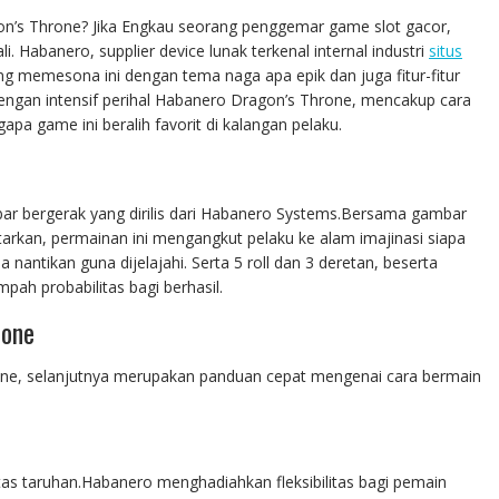
’s Throne? Jika Engkau seorang penggemar game slot gacor,
li. Habanero, supplier device lunak terkenal internal industri
situs
ng memesona ini dengan tema naga apa epik dan juga fitur-fitur
dengan intensif perihal Habanero Dragon’s Throne, mencakup cara
pa game ini beralih favorit di kalangan pelaku.
ar bergerak yang dirilis dari Habanero Systems.Bersama gambar
kan, permainan ini mengangkut pelaku ke alam imajinasi siapa
a nantikan guna dijelajahi. Serta 5 roll dan 3 deretan, beserta
pah probabilitas bagi berhasil.
rone
ine, selanjutnya merupakan panduan cepat mengenai cara bermain
as taruhan.Habanero menghadiahkan fleksibilitas bagi pemain