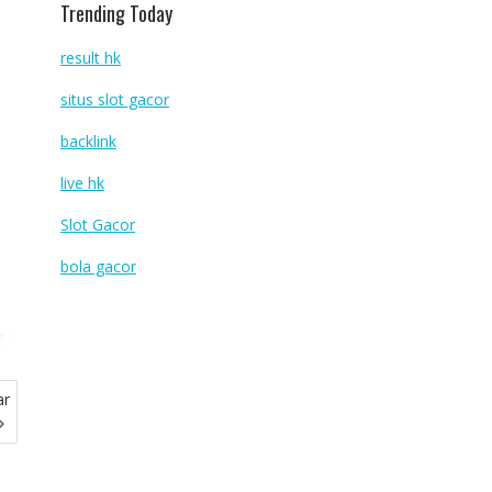
Trending Today
result hk
situs slot gacor
backlink
live hk
Slot Gacor
bola gacor
ar