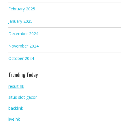
February 2025
January 2025
December 2024
November 2024
October 2024
Trending Today
result hk
situs slot gacor
backlink
live hk