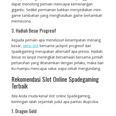
dapat menolong pemain mencapai kemenangan
gigantic. Sedikit permainan bahkan menyediakan mini-
game tambahan yang menghasilkan game bertambah
memesona.
3. Hadiah Besar Progresif
Kepada pemain apa menelusuri kesempatan menang
besar,
jamu slot
bersama jackpot progresif dari
Spadegaming merupakan alternatif apa presisi. Hadiah
Besar ini lanjut meningkat bersamaan bersama jumlah
pertaruhan yang ditanamkan dengan pelaku, maka dari
itu mampu mencapai value siapa sekali mengundang.
Rekomendasi Slot Online Spadegaming
Terbaik
Bila Anda muda kenal slot online Spadegaming,
beriringan ialah sejumlah judul apa pantas diujicoba:
1. Dragon Gold