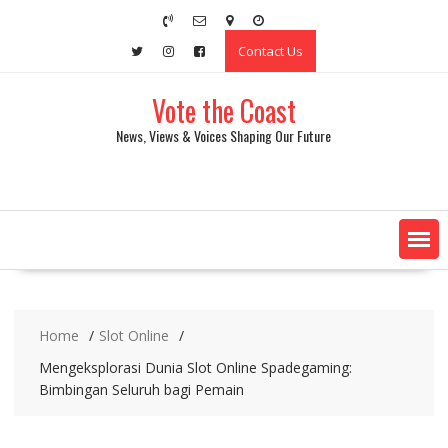
Skip
to
Contact Us
content
Vote the Coast
News, Views & Voices Shaping Our Future
Home
Slot Online
Mengeksplorasi Dunia Slot Online Spadegaming:
Bimbingan Seluruh bagi Pemain