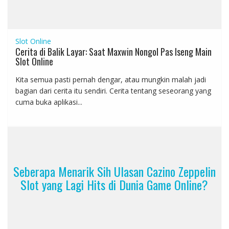
Slot Online
Cerita di Balik Layar: Saat Maxwin Nongol Pas Iseng Main
Slot Online
Kita semua pasti pernah dengar, atau mungkin malah jadi
bagian dari cerita itu sendiri. Cerita tentang seseorang yang
cuma buka aplikasi...
Seberapa Menarik Sih Ulasan Cazino Zeppelin
Slot yang Lagi Hits di Dunia Game Online?