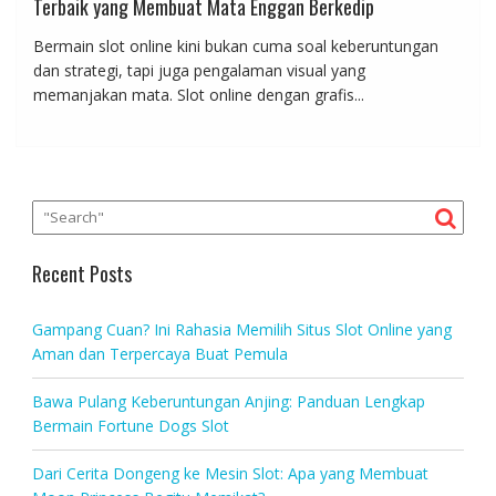
Terbaik yang Membuat Mata Enggan Berkedip
Bermain slot online kini bukan cuma soal keberuntungan
dan strategi, tapi juga pengalaman visual yang
memanjakan mata. Slot online dengan grafis...
Recent Posts
Gampang Cuan? Ini Rahasia Memilih Situs Slot Online yang
Aman dan Terpercaya Buat Pemula
Bawa Pulang Keberuntungan Anjing: Panduan Lengkap
Bermain Fortune Dogs Slot
Dari Cerita Dongeng ke Mesin Slot: Apa yang Membuat