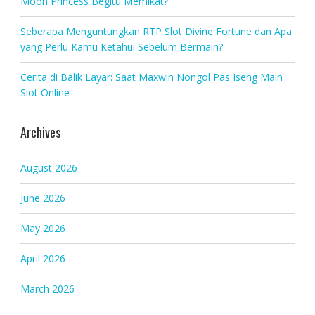
Moon Princess Begitu Memikat?
Seberapa Menguntungkan RTP Slot Divine Fortune dan Apa
yang Perlu Kamu Ketahui Sebelum Bermain?
Cerita di Balik Layar: Saat Maxwin Nongol Pas Iseng Main
Slot Online
Archives
August 2026
June 2026
May 2026
April 2026
March 2026