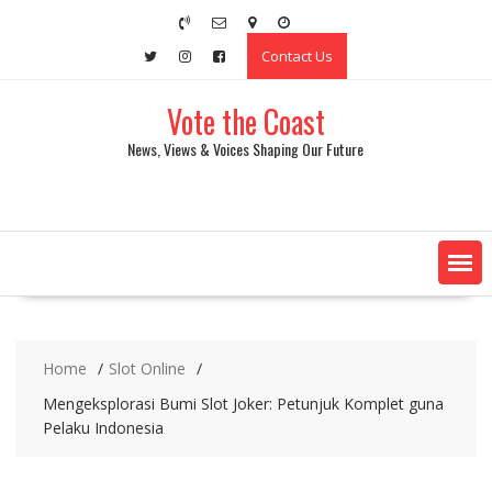
Skip
to
Contact Us
content
Vote the Coast
News, Views & Voices Shaping Our Future
Home
Slot Online
Mengeksplorasi Bumi Slot Joker: Petunjuk Komplet guna
Pelaku Indonesia