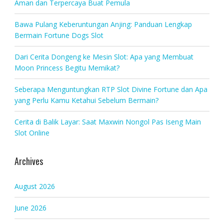
Aman dan Terpercaya Buat Pemula
Bawa Pulang Keberuntungan Anjing: Panduan Lengkap
Bermain Fortune Dogs Slot
Dari Cerita Dongeng ke Mesin Slot: Apa yang Membuat
Moon Princess Begitu Memikat?
Seberapa Menguntungkan RTP Slot Divine Fortune dan Apa
yang Perlu Kamu Ketahui Sebelum Bermain?
Cerita di Balik Layar: Saat Maxwin Nongol Pas Iseng Main
Slot Online
Archives
August 2026
June 2026