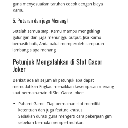
guna menyesuaikan taruhan cocok dengan biaya
Kamu.
5. Putaran dan juga Menang!
Setelah semua siap, Kamu mampu mengelilingi
gulungan dan juga menunggu output. Jika Kamu
bernasib baik, Anda bakal memperoleh campuran
lambang siapa menang!
Petunjuk Mengalahkan di Slot Gacor
Joker
Berikut adalah sejumlah petunjuk apa dapat
memudahkan Engkau menaikkan kesempatan menang
saat bermain-main di Slot Gacor Joker:
Pahami Game: Tiap permainan slot memiliki
ketentuan dan juga feature khusus.
Sediakan durasi guna mengerti cara pekerjaan gim
sebelum bermula mempertaruhkan.