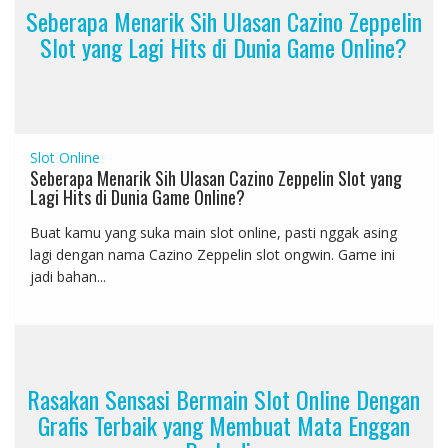
Seberapa Menarik Sih Ulasan Cazino Zeppelin
Slot yang Lagi Hits di Dunia Game Online?
Slot Online
Seberapa Menarik Sih Ulasan Cazino Zeppelin Slot yang
Lagi Hits di Dunia Game Online?
Buat kamu yang suka main slot online, pasti nggak asing
lagi dengan nama Cazino Zeppelin slot ongwin. Game ini
jadi bahan...
Rasakan Sensasi Bermain Slot Online Dengan
Grafis Terbaik yang Membuat Mata Enggan