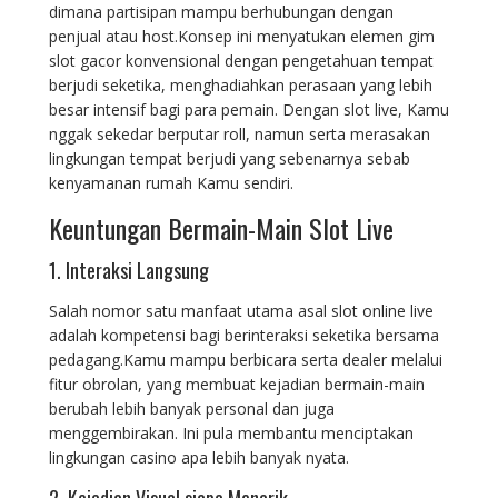
dimana partisipan mampu berhubungan dengan
penjual atau host.Konsep ini menyatukan elemen gim
slot gacor konvensional dengan pengetahuan tempat
berjudi seketika, menghadiahkan perasaan yang lebih
besar intensif bagi para pemain. Dengan slot live, Kamu
nggak sekedar berputar roll, namun serta merasakan
lingkungan tempat berjudi yang sebenarnya sebab
kenyamanan rumah Kamu sendiri.
Keuntungan Bermain-Main Slot Live
1. Interaksi Langsung
Salah nomor satu manfaat utama asal slot online live
adalah kompetensi bagi berinteraksi seketika bersama
pedagang.Kamu mampu berbicara serta dealer melalui
fitur obrolan, yang membuat kejadian bermain-main
berubah lebih banyak personal dan juga
menggembirakan. Ini pula membantu menciptakan
lingkungan casino apa lebih banyak nyata.