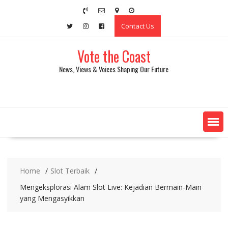
Skip
to
Contact Us
content
Vote the Coast
News, Views & Voices Shaping Our Future
Home
Slot Terbaik
Mengeksplorasi Alam Slot Live: Kejadian Bermain-Main
yang Mengasyikkan