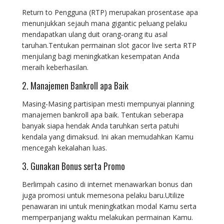
Return to Pengguna (RTP) merupakan prosentase apa
menunjukkan sejauh mana gigantic peluang pelaku
mendapatkan ulang duit orang-orang itu asal
taruhan.Tentukan permainan slot gacor live serta RTP
menjulang bagi meningkatkan kesempatan Anda
meraih keberhasilan.
2. Manajemen Bankroll apa Baik
Masing-Masing partisipan mesti mempunyai planning
manajemen bankroll apa baik. Tentukan seberapa
banyak siapa hendak Anda taruhkan serta patuhi
kendala yang dimaksud. Ini akan memudahkan Kamu
mencegah kekalahan luas.
3. Gunakan Bonus serta Promo
Berlimpah casino di internet menawarkan bonus dan
juga promosi untuk memesona pelaku baru.Utilize
penawaran ini untuk meningkatkan modal Kamu serta
memperpanjang waktu melakukan permainan Kamu.