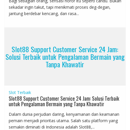
Bagi sebagian orang, sensasi horor itu seperti candu. Bukan
sekadar ingin takut, tapi menikmati proses deg-degan,
jantung berdebar kencang, dan rasa...
Slot88 Support Customer Service 24 Jam:
Solusi Terbaik untuk Pengalaman Bermain yang
Tanpa Khawatir
Slot Terbaik
Slot88 Support Customer Service 24 Jam: Solusi Terbaik
untuk Pengalaman Bermain yang Tanpa Khawatir
Dalam dunia perjudian daring, kenyamanan dan keamanan
pemain menjadi prioritas utama. Salah satu platform yang
semakin diminati di Indonesia adalah Slot88,...