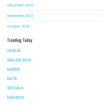
December 2024
November 2024
October 2024
Trending Today
result hk
situs slot gacor
backlink
live hk
Slot Gacor
bola gacor