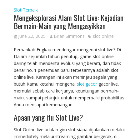
Slot Terbaik
Mengeksplorasi Alam Slot Live: Kejadian
Bermain-Main yang Mengasyikkan
June 22, 2025
Brian Simmons
slot online
Pernahkah Engkau mendengar mengenai slot live? Di
Dalam sejumlah tahun penutup, game slot online
daring telah menderita evolusi yang berarti, dan tidak
benar no. 1 penemuan baru terbesarnya adalah slot
online live. Karangan ini akan meninjau segala yang
butuh Kamu ketahui mengenai
slot gacor
gacor live,
memulai sebab cara kerjanya, keuntungan bermain-
main, sampai petunjuk untuk memperbaiki probabilitas
Anda mencapai kemenangan.
Apaan yang itu Slot Live?
Slot Online live adalah gim slot siapa dijalankan melalui
immediately melalui streaming gambar bergerak, di