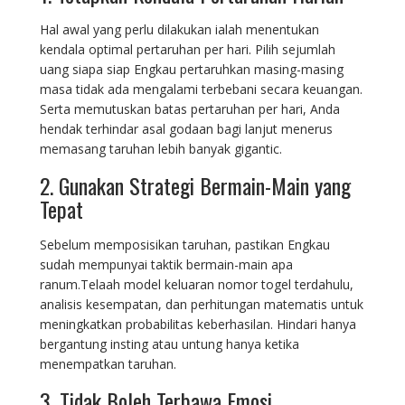
Hal awal yang perlu dilakukan ialah menentukan
kendala optimal pertaruhan per hari. Pilih sejumlah
uang siapa siap Engkau pertaruhkan masing-masing
masa tidak ada mengalami terbebani secara keuangan.
Serta memutuskan batas pertaruhan per hari, Anda
hendak terhindar asal godaan bagi lanjut menerus
memasang taruhan lebih banyak gigantic.
2. Gunakan Strategi Bermain-Main yang
Tepat
Sebelum memposisikan taruhan, pastikan Engkau
sudah mempunyai taktik bermain-main apa
ranum.Telaah model keluaran nomor togel terdahulu,
analisis kesempatan, dan perhitungan matematis untuk
meningkatkan probabilitas keberhasilan. Hindari hanya
bergantung insting atau untung hanya ketika
menempatkan taruhan.
3. Tidak Boleh Terbawa Emosi