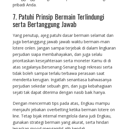
pribadi Anda.
7. Patuhi Prinsip Bermain Terlindungi
serta Bertanggung Jawab
Yang penutup, ajeg patuhi dasar bermain selamat dan
juga bertanggung jawab jawab waktu bermain-main
lotere onlen. Jangan sampai terjebak di dalam lingkaran
perjudian siapa membahayakan, dan juga selalu
prioritaskan kesejahteraan serta moneter Kamu di di
atas segalanya.Bersenang-Senang bagi rekreasi serta
tidak boleh sampai terlalu terbawa perasaan saat
menderita kerugian. Ingatlah senantiasa bahwasanya
perjudian sekedar sebuah gim, dan juga kebahagiaan
sejati tak dapat diterima dengan nasib baik hanya.
Dengan mencermati tips pada atas, Engkau mampu
menjauhi jebakan overbetting ketika bermain lotere on
line. Tetap bijak internal mengelola dana judi Engkau,
gunakan strategi bermain yang akurat, serta hindari
lepaskan mood mengambil alih kendali