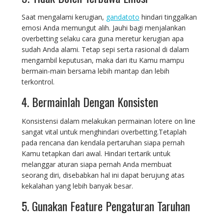
Saat mengalami kerugian,
gandatoto
hindari tinggalkan
emosi Anda memungut alih. Jauhi bagi menjalankan
overbetting selaku cara guna meretur kerugian apa
sudah Anda alami. Tetap sepi serta rasional di dalam
mengambil keputusan, maka dari itu Kamu mampu
bermain-main bersama lebih mantap dan lebih
terkontrol.
4. Bermainlah Dengan Konsisten
Konsistensi dalam melakukan permainan lotere on line
sangat vital untuk menghindari overbetting.Tetaplah
pada rencana dan kendala pertaruhan siapa pernah
Kamu tetapkan dari awal. Hindari tertarik untuk
melanggar aturan siapa pernah Anda membuat
seorang diri, disebabkan hal ini dapat berujung atas
kekalahan yang lebih banyak besar.
5. Gunakan Feature Pengaturan Taruhan