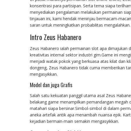
konsentrasi para partisipan. Serta tema siapa terilh
menyediakan pengalaman melakukan permainan siapa 
tinjauan ini, kami hendak meninjau bermacam-macam
saran untuk meningkatkan probabilitas mengalahkan.
Intro Zeus Habanero
Zeus Habanero ialah permainan slot apa dimajukan d
kreativitas internal sektor industri gim.Game ini m
menjadi watak pokok yang berkuasa atas kilat dan ki
dongeng, Zeus Habanero tidak cuma memberikan tam
mengasyikkan.
Model dan juga Grafis
Salah satu kekuatan panggil utama asal Zeus Habaner
belakang game menampilkan pemandangan megah dar
matahari siapa bersinar.Simbol-simbol di dalam perma
aneka artefak antik apa menambah nuansa epik. Kart
kejadian bermain-main semakin mengasyikkan.