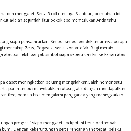
amun menggaet. Serta 5 roll dan juga 3 antrian, permainan ini
ikut adalah sejumlah fitur pokok apa memerlukan Anda tahu:
ng siapa punya nilai lain. Simbol-simbol pendek umumnya berupa
nggi mencakup Zeus, Pegasus, serta ikon artefak. Bagi meraih
taupun lebih banyak simbol siapa seperti dari kiri ke kanan atas
iapa dapat meningkatkan peluang mengalahkan.Salah nomor satu
Partisipan mampu menyebabkan rotasi gratis dengan mendapatkan
liran free, pemain bisa mengalami pengganda yang meningkatkan
tungan progresif siapa menggaet. Jackpot ini terus bertambah
ua bumi. Dengan keberuntungan serta rencana yang tepat, pelaku