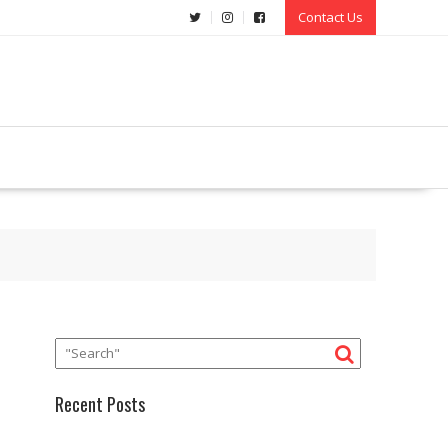
Contact Us
Recent Posts