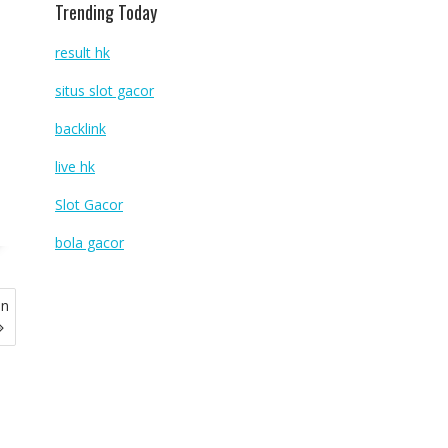
Trending Today
result hk
situs slot gacor
backlink
live hk
Slot Gacor
bola gacor
an