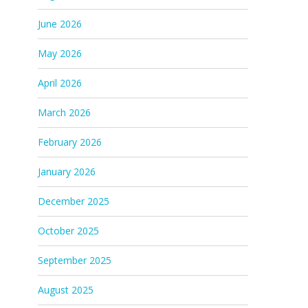
June 2026
May 2026
April 2026
March 2026
February 2026
January 2026
December 2025
October 2025
September 2025
August 2025