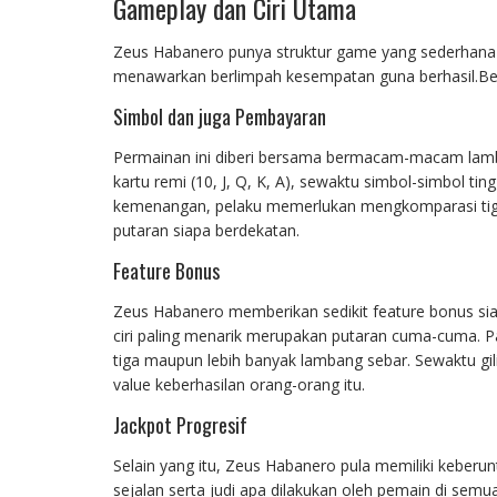
Gameplay dan Ciri Utama
Zeus Habanero punya struktur game yang sederhana n
menawarkan berlimpah kesempatan guna berhasil.Ber
Simbol dan juga Pembayaran
Permainan ini diberi bersama bermacam-macam lamba
kartu remi (10, J, Q, K, A), sewaktu simbol-simbol ti
kemenangan, pelaku memerlukan mengkomparasi tiga a
putaran siapa berdekatan.
Feature Bonus
Zeus Habanero memberikan sedikit feature bonus s
ciri paling menarik merupakan putaran cuma-cuma. 
tiga maupun lebih banyak lambang sebar. Sewaktu gi
value keberhasilan orang-orang itu.
Jackpot Progresif
Selain yang itu, Zeus Habanero pula memiliki keberun
sejalan serta judi apa dilakukan oleh pemain di sem