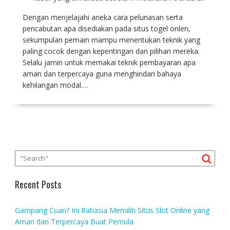
Dengan menjelajahi aneka cara pelunasan serta
pencabutan apa disediakan pada situs togel onlen,
sekumpulan pemain mampu menentukan teknik yang
paling cocok dengan kepentingan dan pilihan mereka.
Selalu jamin untuk memakai teknik pembayaran apa
aman dan terpercaya guna menghindari bahaya
kehilangan modal.…
Recent Posts
Gampang Cuan? Ini Rahasia Memilih Situs Slot Online yang
Aman dan Terpercaya Buat Pemula