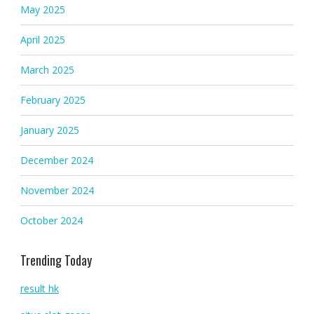
May 2025
April 2025
March 2025
February 2025
January 2025
December 2024
November 2024
October 2024
Trending Today
result hk