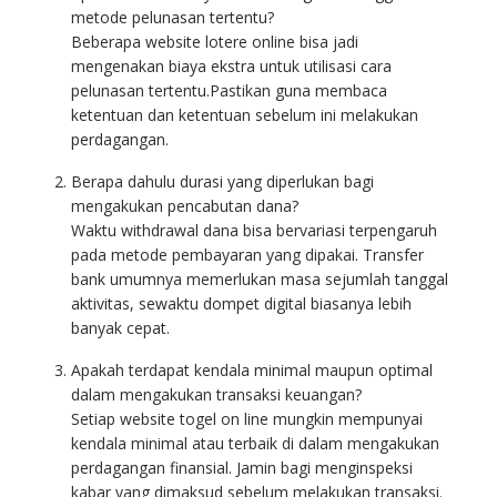
metode pelunasan tertentu?
Beberapa website lotere online bisa jadi
mengenakan biaya ekstra untuk utilisasi cara
pelunasan tertentu.Pastikan guna membaca
ketentuan dan ketentuan sebelum ini melakukan
perdagangan.
Berapa dahulu durasi yang diperlukan bagi
mengakukan pencabutan dana?
Waktu withdrawal dana bisa bervariasi terpengaruh
pada metode pembayaran yang dipakai. Transfer
bank umumnya memerlukan masa sejumlah tanggal
aktivitas, sewaktu dompet digital biasanya lebih
banyak cepat.
Apakah terdapat kendala minimal maupun optimal
dalam mengakukan transaksi keuangan?
Setiap website togel on line mungkin mempunyai
kendala minimal atau terbaik di dalam mengakukan
perdagangan finansial. Jamin bagi menginspeksi
kabar yang dimaksud sebelum melakukan transaksi.