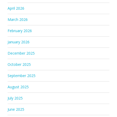
April 2026
March 2026
February 2026
January 2026
December 2025
October 2025
September 2025
August 2025
July 2025
June 2025