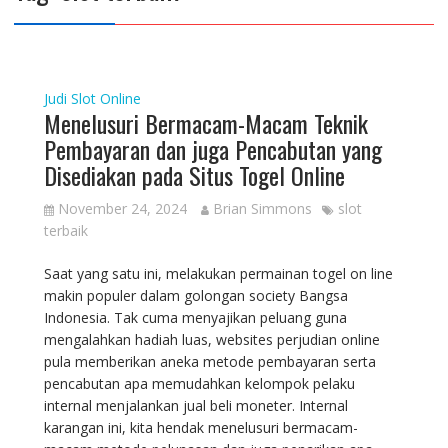
Judi Slot Online
Menelusuri Bermacam-Macam Teknik
Pembayaran dan juga Pencabutan yang
Disediakan pada Situs Togel Online
November 24, 2024
Brian Simmons
slot
terbaik
Saat yang satu ini, melakukan permainan togel on line
makin populer dalam golongan society Bangsa
Indonesia. Tak cuma menyajikan peluang guna
mengalahkan hadiah luas, websites perjudian online
pula memberikan aneka metode pembayaran serta
pencabutan apa memudahkan kelompok pelaku
internal menjalankan jual beli moneter. Internal
karangan ini, kita hendak menelusuri bermacam-