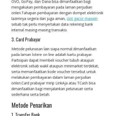
OVO, GoPay, dan Dana bisa dimanfaatkan bagi
mengakukan pembayaran pada laman perjudian
onlen.Tahapan pembayaran dengan dompet elektronik
lazimnya segera dan juga aman,
slot gacor maxwin
sebab tak perlu menyertakan data rekening bank
internal masing-masing transaksi.
3. Card Prabayar
Metode pelunasan lain siapa normal dimanfaatkan
pada laman lotere on line adalah kartu prabayar.
Partisipan dapat membeli voucher tubuh ataupun
elektronik sebab wakil ataupun minimarket terdekat,
serta memanfaatkan kode voucher tersebut untuk
melakukan pembayaran dalam laman perjudian
onlen.Card prabayar mirip LinkAja atau TCash bisa
dimanfaatkan bagi menjalankan pelunasan serta
sederhana serta betah.
Metode Penarikan
1. Transfer Bank