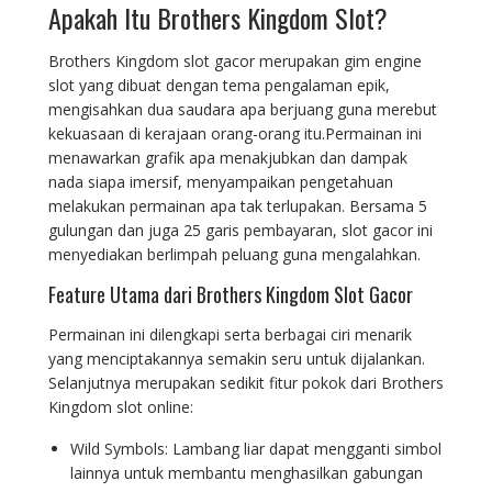
Apakah Itu Brothers Kingdom Slot?
Brothers Kingdom slot gacor merupakan gim engine
slot yang dibuat dengan tema pengalaman epik,
mengisahkan dua saudara apa berjuang guna merebut
kekuasaan di kerajaan orang-orang itu.Permainan ini
menawarkan grafik apa menakjubkan dan dampak
nada siapa imersif, menyampaikan pengetahuan
melakukan permainan apa tak terlupakan. Bersama 5
gulungan dan juga 25 garis pembayaran, slot gacor ini
menyediakan berlimpah peluang guna mengalahkan.
Feature Utama dari Brothers Kingdom Slot Gacor
Permainan ini dilengkapi serta berbagai ciri menarik
yang menciptakannya semakin seru untuk dijalankan.
Selanjutnya merupakan sedikit fitur pokok dari Brothers
Kingdom slot online:
Wild Symbols: Lambang liar dapat mengganti simbol
lainnya untuk membantu menghasilkan gabungan