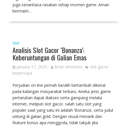
juga senantiasa rasakan setiap momen game. Aman
bermain!…
Slot
Analisis Slot Gacor ‘Bonanza’:
Keberuntungan di Galian Emas
January 17, 2025
Brian Simmons
slot gacor
terpercaya
Perjudian on line pernah beralih bertambah dikenal
pada kalangan masyarakat terbaru. Aneka jenis game
pertaruhan dapat diakses serta gampang melalui
internet, meliputi slot gacor. salah satu slot yang
populer saat yang satu ini adalah ‘Bonanza’, serta judul
untung di galian gold. Dengan visual menarik dan
feature bonus apa menggoda, tidak takjub jika