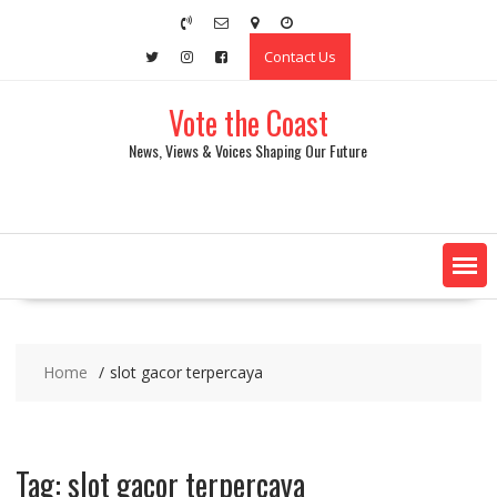
Skip
to
Contact Us
content
Vote the Coast
News, Views & Voices Shaping Our Future
Home
slot gacor terpercaya
Tag:
slot gacor terpercaya