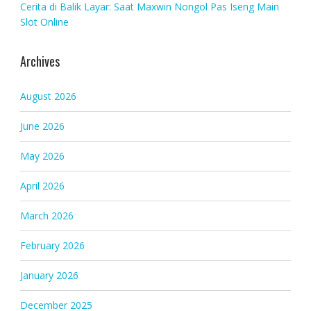
Cerita di Balik Layar: Saat Maxwin Nongol Pas Iseng Main
Slot Online
Archives
August 2026
June 2026
May 2026
April 2026
March 2026
February 2026
January 2026
December 2025