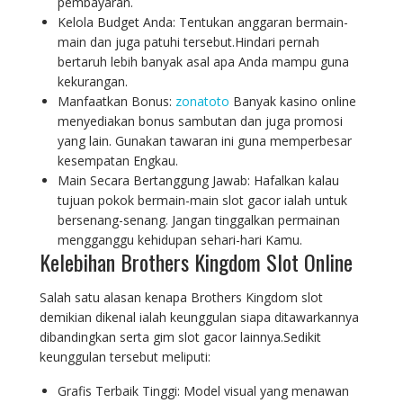
pembayaran.
Kelola Budget Anda: Tentukan anggaran bermain-
main dan juga patuhi tersebut.Hindari pernah
bertaruh lebih banyak asal apa Anda mampu guna
kekurangan.
Manfaatkan Bonus:
zonatoto
Banyak kasino online
menyediakan bonus sambutan dan juga promosi
yang lain. Gunakan tawaran ini guna memperbesar
kesempatan Engkau.
Main Secara Bertanggung Jawab: Hafalkan kalau
tujuan pokok bermain-main slot gacor ialah untuk
bersenang-senang. Jangan tinggalkan permainan
mengganggu kehidupan sehari-hari Kamu.
Kelebihan Brothers Kingdom Slot Online
Salah satu alasan kenapa Brothers Kingdom slot
demikian dikenal ialah keunggulan siapa ditawarkannya
dibandingkan serta gim slot gacor lainnya.Sedikit
keunggulan tersebut meliputi:
Grafis Terbaik Tinggi: Model visual yang menawan