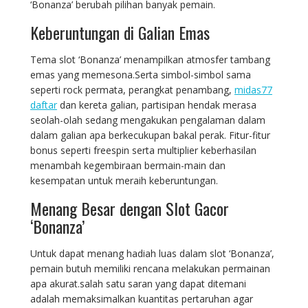
‘Bonanza’ berubah pilihan banyak pemain.
Keberuntungan di Galian Emas
Tema slot ‘Bonanza’ menampilkan atmosfer tambang
emas yang memesona.Serta simbol-simbol sama
seperti rock permata, perangkat penambang,
midas77
daftar
dan kereta galian, partisipan hendak merasa
seolah-olah sedang mengakukan pengalaman dalam
dalam galian apa berkecukupan bakal perak. Fitur-fitur
bonus seperti freespin serta multiplier keberhasilan
menambah kegembiraan bermain-main dan
kesempatan untuk meraih keberuntungan.
Menang Besar dengan Slot Gacor
‘Bonanza’
Untuk dapat menang hadiah luas dalam slot ‘Bonanza’,
pemain butuh memiliki rencana melakukan permainan
apa akurat.salah satu saran yang dapat ditemani
adalah memaksimalkan kuantitas pertaruhan agar