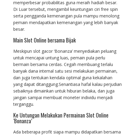
memperbesar probabilitas guna meraih hadiah besar.
Di Luar tersebut, mengambil keuntungan ciri free spin
serta pengganda kemenangan pula mampu menolong
pemain mendapatkan kemenangan yang lebih banyak
besar.
Main Slot Online bersama Bijak
Meskipun slot gacor ‘Bonanza’ menyediakan peluang
untuk mencapai untung luas, pemain pula perlu
bermain bersama cerdas. Cegah membuang terlalu
banyak dana internal satu sesi melakukan permainan,
dan juga tentukan kendala optimal guna kekalahan
yang dapat ditanggung.Senantiasa hafal kalau perjudian
sebaiknya dimainkan untuk hiburan belaka, dan juga
jangan sampai membuat moneter individu menjadi
terganggu.
Ke Untungan Melakukan Permainan Slot Online
‘Bonanza’
Ada beberapa profit siapa mampu didapatkan bersama