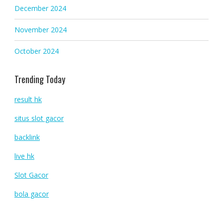
December 2024
November 2024
October 2024
Trending Today
result hk
situs slot gacor
backlink
live hk
Slot Gacor
bola gacor