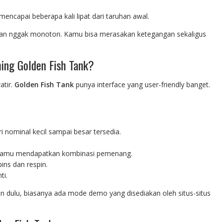
encapai beberapa kali lipat dari taruhan awal.
is dan nggak monoton. Kamu bisa merasakan ketegangan sekaligus
ing Golden Fish Tank?
atir.
Golden Fish Tank
punya interface yang user-friendly banget.
i nominal kecil sampai besar tersedia.
h kamu mendapatkan kombinasi pemenang.
pins dan respin.
ti.
n dulu, biasanya ada mode demo yang disediakan oleh situs-situs