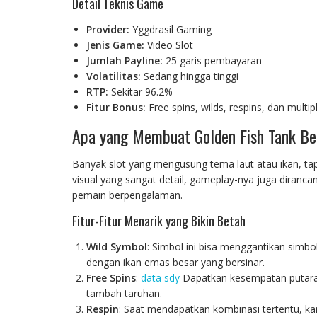
Detail Teknis Game
Provider:
Yggdrasil Gaming
Jenis Game:
Video Slot
Jumlah Payline:
25 garis pembayaran
Volatilitas:
Sedang hingga tinggi
RTP:
Sekitar 96.2%
Fitur Bonus:
Free spins, wilds, respins, dan multipl
Apa yang Membuat Golden Fish Tank Ber
Banyak slot yang mengusung tema laut atau ikan, ta
visual yang sangat detail, gameplay-nya juga diran
pemain berpengalaman.
Fitur-Fitur Menarik yang Bikin Betah
Wild Symbol
: Simbol ini bisa menggantikan sim
dengan ikan emas besar yang bersinar.
Free Spins
:
data sdy
Dapatkan kesempatan putaran
tambah taruhan.
Respin
: Saat mendapatkan kombinasi tertentu, k