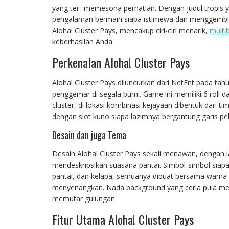
yang ter- memesona perhatian. Dengan judul tropis y
pengalaman bermain siapa istimewa dan menggembirak
Aloha! Cluster Pays, mencakup ciri-ciri menarik,
multi
keberhasilan Anda.
Perkenalan Aloha! Cluster Pays
Aloha! Cluster Pays diluncurkan dari NetEnt pada ta
penggemar di segala bumi. Game ini memiliki 6 roll
cluster, di lokasi kombinasi kejayaan dibentuk dari t
dengan slot kuno siapa lazimnya bergantung garis pe
Desain dan juga Tema
Desain Aloha! Cluster Pays sekali menawan, dengan l
mendeskripsikan suasana pantai. Simbol-simbol siapa 
pantai, dan kelapa, semuanya dibuat bersama warna
menyenangkan. Nada background yang ceria pula me
memutar gulungan.
Fitur Utama Aloha! Cluster Pays