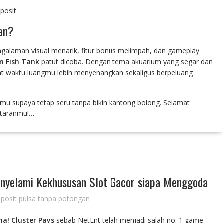
posit
an?
galaman visual menarik, fitur bonus melimpah, dan gameplay
n Fish Tank
patut dicoba. Dengan tema akuarium yang segar dan
at waktu luangmu lebih menyenangkan sekaligus berpeluang
almu supaya tetap seru tanpa bikin kantong bolong. Selamat
utaranmu!…
Menyelami Kekhususan Slot Gacor siapa Menggoda
deposit pulsa tanpa potongan
ha! Cluster Pays
sebab NetEnt telah menjadi salah no. 1 game