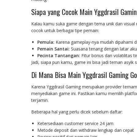
Siapa yang Cocok Main Yggdrasil Gamin
Kalau kamu suka game dengan tema unik dan visual 
cocok untuk berbagai tipe pemain:
Pemula:
Karena gameplay-nya mudah dipahami da
Pemain Santai:
Suasana tenang dengan latar akuar
Pecinta Tantangan:
Fitur bonus dan volatilitas
Jadi, siapa pun kamu, game ini bisa jadi teman asyik s
Di Mana Bisa Main Yggdrasil Gaming Go
Karena Yggdrasil Gaming merupakan provider ternama,
menyediakan game ini. Pastikan kamu memilih platfor
terjamin.
Beberapa hal yang perlu dicek sebelum daftar:
Ketersediaan customer service 24 jam
Metode deposit dan withdraw lengkap dan cepat
Review positif dari pemain lain