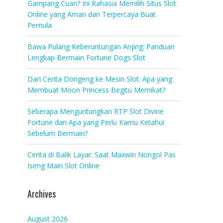
Gampang Cuan? Ini Rahasia Memilih Situs Slot
Online yang Aman dan Terpercaya Buat
Pemula
Bawa Pulang Keberuntungan Anjing: Panduan
Lengkap Bermain Fortune Dogs Slot
Dari Cerita Dongeng ke Mesin Slot: Apa yang
Membuat Moon Princess Begitu Memikat?
Seberapa Menguntungkan RTP Slot Divine
Fortune dan Apa yang Perlu Kamu Ketahui
Sebelum Bermain?
Cerita di Balik Layar: Saat Maxwin Nongol Pas
Iseng Main Slot Online
Archives
August 2026