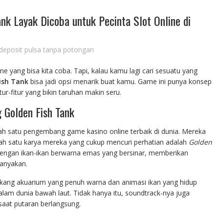
nk Layak Dicoba untuk Pecinta Slot Online di
t deposit pulsa tanpa potongan
ame yang bisa kita coba. Tapi, kalau kamu lagi cari sesuatu yang
ish Tank
bisa jadi opsi menarik buat kamu. Game ini punya konsep
ur-fitur yang bikin taruhan makin seru.
 Golden Fish Tank
h satu pengembang game kasino online terbaik di dunia. Mereka
Salah satu karya mereka yang cukup mencuri perhatian adalah
Golden
dengan ikan-ikan berwarna emas yang bersinar, memberikan
banyakan.
akang akuarium yang penuh warna dan animasi ikan yang hidup
am dunia bawah laut. Tidak hanya itu, soundtrack-nya juga
aat putaran berlangsung.