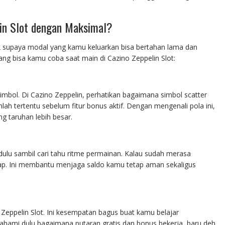
in Slot dengan Maksimal?
trik supaya modal yang kamu keluarkan bisa bertahan lama dan
ng bisa kamu coba saat main di Cazino Zeppelin Slot:
mbol. Di Cazino Zeppelin, perhatikan bagaimana simbol scatter
ah tertentu sebelum fitur bonus aktif. Dengan mengenali pola ini,
 taruhan lebih besar.
l dulu sambil cari tahu ritme permainan. Kalau sudah merasa
hap. Ini membantu menjaga saldo kamu tetap aman sekaligus
eppelin Slot. Ini kesempatan bagus buat kamu belajar
Pahami dulu bagaimana putaran gratis dan bonus bekerja, baru deh