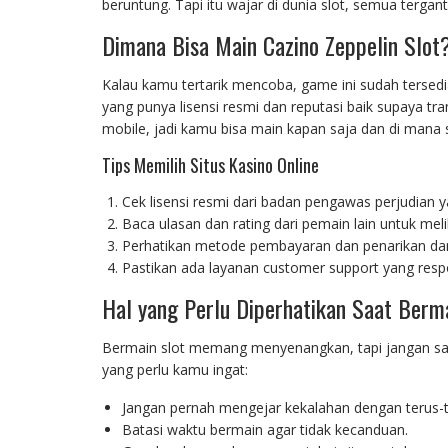
beruntung. Tapi itu wajar di dunia slot, semua terg
Dimana Bisa Main Cazino Zeppelin Slot
Kalau kamu tertarik mencoba, game ini sudah tersedia 
yang punya lisensi resmi dan reputasi baik supaya t
mobile, jadi kamu bisa main kapan saja dan di mana 
Tips Memilih Situs Kasino Online
Cek lisensi resmi dari badan pengawas perjudian ya
Baca ulasan dan rating dari pemain lain untuk melih
Perhatikan metode pembayaran dan penarikan dan
Pastikan ada layanan customer support yang resp
Hal yang Perlu Diperhatikan Saat Berma
Bermain slot memang menyenangkan, tapi jangan samp
yang perlu kamu ingat:
Jangan pernah mengejar kekalahan dengan terus-t
Batasi waktu bermain agar tidak kecanduan.