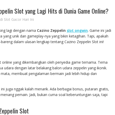
pelin Slot yang Lagi Hits di Dunia Game Online?
di Slot Gacor Hari Ini
asing lagi dengan nama
Cazino Zeppelin
slot ongwin
. Game ini jadi
yang unik dan gameplay-nya yang bikin ketagihan. Tapi, apakah
ng-bareng dalam ulasan lengkap tentang Cazino Zeppelin Slot ini!
lot online yang dikembangkan oleh penyedia game ternama. Tema
 udara dengan latar belakang balon udara zeppelin yang ikonik.
n mata, membuat pengalaman bermain jadi lebih hidup dan
 ini juga nggak kalah menarik. Ada berbagai bonus, putaran gratis,
 menang pemain. Jadi, bukan cuma soal keberuntungan saja, tapi
Zeppelin Slot