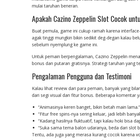
mulai taruhan beneran.
Apakah Cazino Zeppelin Slot Cocok unt
Buat pemula, game ini cukup ramah karena interface-
agak tinggi mungkin bikin sedikit deg-degan kalau be
sebelum nyemplung ke game ini.
Untuk pemain berpengalaman, Cazino Zeppelin menaw
bonus dan putaran gratisnya. Strategi taruhan yan
Pengalaman Pengguna dan Testimoni
Kalau lihat review dari para pemain, banyak yang bila
dari segi visual dan fitur bonus. Beberapa komentar y
“Animasinya keren banget, bikin betah main lama.”
“Fitur free spins-nya sering keluar, jadi lebih ba
“Kadang hasilnya fluktuatif, tapi kalau hoki bisa da
“Suka sama tema balon udaranya, beda dari slot bia
Tentu, ada juga yang merasa kurang cocok karena vol