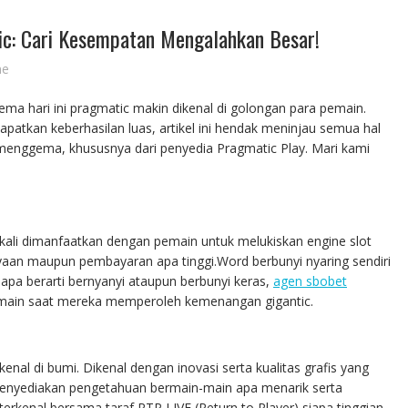
ic: Cari Kesempatan Mengalahkan Besar!
ne
gema hari ini pragmatic makin dikenal di golongan para pemain.
patkan keberhasilan luas, artikel ini hendak meninjau semua hal
menggema, khususnya dari penyedia Pragmatic Play. Mari kami
k kali dimanfaatkan dengan pemain untuk melukiskan engine slot
aan maupun pembayaran apa tinggi.Word berbunyi nyaring sendiri
iapa berarti bernyanyi ataupun berbunyi keras,
agen sbobet
ain saat mereka memperoleh kemenangan gigantic.
kenal di bumi. Dikenal dengan inovasi serta kualitas grafis yang
menyediakan pengetahuan bermain-main apa menarik serta
terkenal bersama taraf RTP LIVE (Return to Player) siapa tinggian,