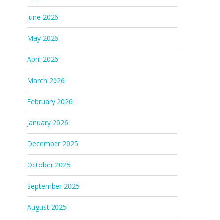
June 2026
May 2026
April 2026
March 2026
February 2026
January 2026
December 2025
October 2025
September 2025
August 2025