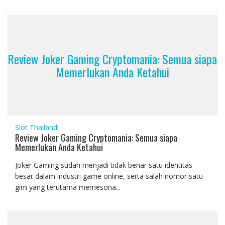
Review Joker Gaming Cryptomania: Semua siapa
Memerlukan Anda Ketahui
Slot Thailand
Review Joker Gaming Cryptomania: Semua siapa
Memerlukan Anda Ketahui
Joker Gaming sudah menjadi tidak benar satu identitas
besar dalam industri game online, serta salah nomor satu
gim yang terutama memesona...