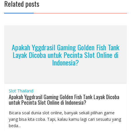
Related posts
Apakah Yggdrasil Gaming Golden Fish Tank
Layak Dicoba untuk Pecinta Slot Online di
Indonesia?
Slot Thailand
Apakah Yggdrasil Gaming Golden Fish Tank Layak Dicoba
untuk Pecinta Slot Online di Indonesia?
Bicara soal dunia slot online, banyak sekali pilihan game
yang bisa kita coba. Tapi, kalau kamu lagi cari sesuatu yang
beda...