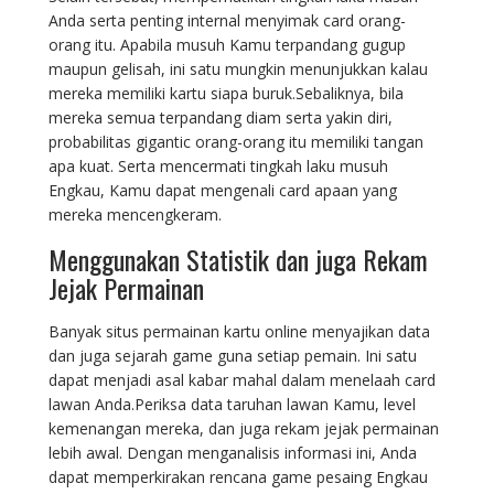
Anda serta penting internal menyimak card orang-
orang itu. Apabila musuh Kamu terpandang gugup
maupun gelisah, ini satu mungkin menunjukkan kalau
mereka memiliki kartu siapa buruk.Sebaliknya, bila
mereka semua terpandang diam serta yakin diri,
probabilitas gigantic orang-orang itu memiliki tangan
apa kuat. Serta mencermati tingkah laku musuh
Engkau, Kamu dapat mengenali card apaan yang
mereka mencengkeram.
Menggunakan Statistik dan juga Rekam
Jejak Permainan
Banyak situs permainan kartu online menyajikan data
dan juga sejarah game guna setiap pemain. Ini satu
dapat menjadi asal kabar mahal dalam menelaah card
lawan Anda.Periksa data taruhan lawan Kamu, level
kemenangan mereka, dan juga rekam jejak permainan
lebih awal. Dengan menganalisis informasi ini, Anda
dapat memperkirakan rencana game pesaing Engkau