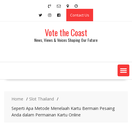
Skip
to
Contact Us
content
Vote the Coast
News, Views & Voices Shaping Our Future
Home
Slot Thailand
Seperti Apa Metode Menelaah Kartu Bermain Pesaing
Anda dalam Permainan Kartu Online