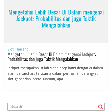
Mengetahui Lebih Besar Di Dalam mengenai
Jackpot: Probabilitas dan juga Taktik
Mengalahkan
Slot Thailand
Mengetahui Lebih Besar Di Dalam mengenai Jackpot:
Probabilitas dan juga Taktik Mengalahkan
Jackpot merupakan istilah siapa acap kami dengar di dalam
alam pertaruhan, terutama dalam permainan perangkat
slot gacor dan lotere. Namun, apa...