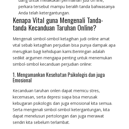
uang untuk melakukan permainan judi on line,
perkara tersebut mampu beralih tanda bahwasanya
Anda telah ketergantungan.
Kenapa Vital guna Mengenali Tanda-
tanda Kecanduan Taruhan Online?
Mengenali simbol-simbol ketagihan judi online amat
vital sebab ketagihan perjudian bisa punya dampak apa
merugikan bagi kehidupan kami.Beriringan adalah
sedikit argumen mengapa penting untuk menemukan
simbol-simbol kecanduan perjudian online:
1. Mengamankan Kesehatan Psikologis dan juga
Emosional
Kecanduan taruhan onlen dapat memicu stres,
kecemasan, serta depresi siapa bisa merusak
kebugaran psikologis dan juga emosional kita semua.
Serta mengenali simbol-simbol ketergantungan, kita
dapat menelusuri pertolongan dan juga merawat
sendiri kita sebelum terlambat.