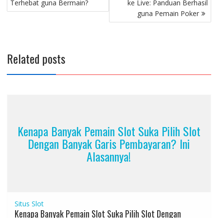
navigation
Terhebat guna Bermain?
ke Live: Panduan Berhasil
guna Pemain Poker
Related posts
Kenapa Banyak Pemain Slot Suka Pilih Slot
Dengan Banyak Garis Pembayaran? Ini
Alasannya!
Situs Slot
Kenapa Banyak Pemain Slot Suka Pilih Slot Dengan