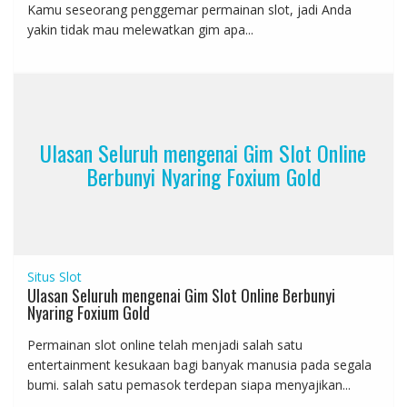
Kamu seseorang penggemar permainan slot, jadi Anda
yakin tidak mau melewatkan gim apa...
Ulasan Seluruh mengenai Gim Slot Online
Berbunyi Nyaring Foxium Gold
Situs Slot
Ulasan Seluruh mengenai Gim Slot Online Berbunyi
Nyaring Foxium Gold
Permainan slot online telah menjadi salah satu
entertainment kesukaan bagi banyak manusia pada segala
bumi. salah satu pemasok terdepan siapa menyajikan...