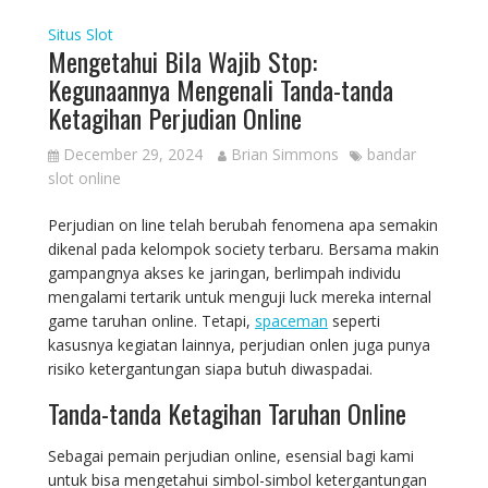
Situs Slot
Mengetahui Bila Wajib Stop:
Kegunaannya Mengenali Tanda-tanda
Ketagihan Perjudian Online
December 29, 2024
Brian Simmons
bandar
slot online
Perjudian on line telah berubah fenomena apa semakin
dikenal pada kelompok society terbaru. Bersama makin
gampangnya akses ke jaringan, berlimpah individu
mengalami tertarik untuk menguji luck mereka internal
game taruhan online. Tetapi,
spaceman
seperti
kasusnya kegiatan lainnya, perjudian onlen juga punya
risiko ketergantungan siapa butuh diwaspadai.
Tanda-tanda Ketagihan Taruhan Online
Sebagai pemain perjudian online, esensial bagi kami
untuk bisa mengetahui simbol-simbol ketergantungan