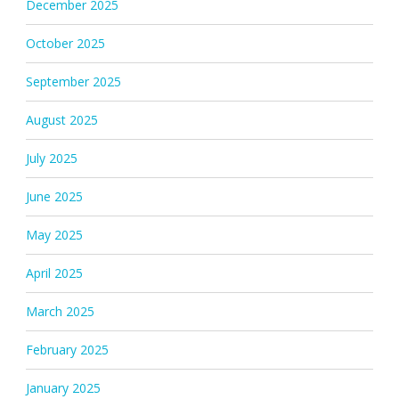
December 2025
October 2025
September 2025
August 2025
July 2025
June 2025
May 2025
April 2025
March 2025
February 2025
January 2025