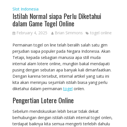
Slot Indonesia
Istilah Normal siapa Perlu Diketahui
dalam Game Togel Online
February 4, 2025
Brian Simmons
togel online
Permainan togel on line telah beralih salah satu gim
perjudian siapa populer pada Negara Indonesia. Akan
Tetapi, kepada sebagian manusia apa still muda
internal alam lotere online, mungkin bakal mendapati
pusing dengan sebutan apa banyak kali dimanfaatkan.
Dengan karena tersebut, internal artikel yang satu ini
kita akan meninjau sejumlah istilah biasa yang perlu
diketahui dalam permainan
togel
onlen.
Pengertian Lotere Online
Sebelum mendiskusikan lebih besar tidak dekat
berhubungan dengan istilah-istilah internal togel onlen,
terdapat baiknya kita semua mengerti terlebih dahulu