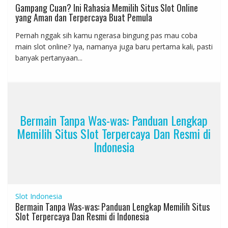
Gampang Cuan? Ini Rahasia Memilih Situs Slot Online
yang Aman dan Terpercaya Buat Pemula
Pernah nggak sih kamu ngerasa bingung pas mau coba
main slot online? Iya, namanya juga baru pertama kali, pasti
banyak pertanyaan...
Bermain Tanpa Was-was: Panduan Lengkap
Memilih Situs Slot Terpercaya Dan Resmi di
Indonesia
Slot Indonesia
Bermain Tanpa Was-was: Panduan Lengkap Memilih Situs
Slot Terpercaya Dan Resmi di Indonesia