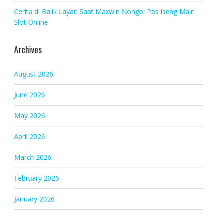
Cerita di Balik Layar: Saat Maxwin Nongol Pas Iseng Main
Slot Online
Archives
August 2026
June 2026
May 2026
April 2026
March 2026
February 2026
January 2026